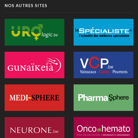
Littératie en santé digitale: une matinée d'information
NOS AUTRES SITES
organisée le 31 août à Bruxelles
13 juillet 2026 - 09:03
TIM-HF3: l'IA vocale surpasse le suivi pondéral pour
anticiper la décompensation cardiaque
10 juillet 2026 - 12:25
Médecins et réseaux sociaux: l'Ordre appelle à la prudence
dans la diffusion d'informations
07 juillet 2026 - 20:56
Les Belges restent les plus réticents d'Europe face au
diagnostic médical par l'IA (étude)
07 juillet 2026 - 09:34
L’Hôpital Imelda premier en Belgique à déployer une IA
réduisant la dose de rayonnement en cathétérisme
06 juillet 2026 - 10:49
L'hôpital d'Ostende teste l'IA en consultation
02 juillet 2026 - 14:35