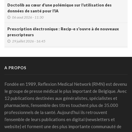
Doctolib au cœur d’une polémique sur l’utilisation des
données de santé pour l’IA
06 aout 2026 - 11:30
Prescription électronique : Recip-e s'ouvre à de nouveaux
prescripteurs
29 juillet 2026 - 16:45
DMG: une à deux plaintes par mois pour des accès non
autorisés (Ordre)
29 juillet 2026 - 14:49
A PROPOS
IA et prévention : une nouvelle génération de check-up
médicaux arrive
Fondée en 1989, Reflexion Medical Network (RMN) est devenu
24 juillet 2026 - 09:14
le groupe de presse médical le plus important de Belgique. Avec
12 publications destinées aux généralistes, spécialistes et
France: le Parlement interdit les réseaux sociaux aux moins
pharmaciens, l’ensemble des titres touchent plus de 35.000
de 15 ans, première en Europe
professionnels de la santé. Aujourd’hui ils retrouvent
21 juillet 2026 - 20:39
l’ensemble de leurs publications en digital (newsletters et
L'Ares finance un projet d'IA pour renforcer le diagnostic de
website) et forment une des plus importante communauté de
la malaria en RDC