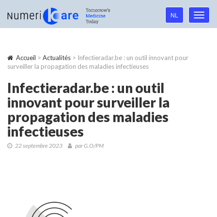
Language
NL
Toggl
navigation
navig
Accueil
>
Actualités
> Infectieradar.be : un outil innovant pour
surveiller la propagation des maladies infectieuses
Infectieradar.be : un outil
innovant pour surveiller la
propagation des maladies
infectieuses
22 septembre 2023
par G.O/PM