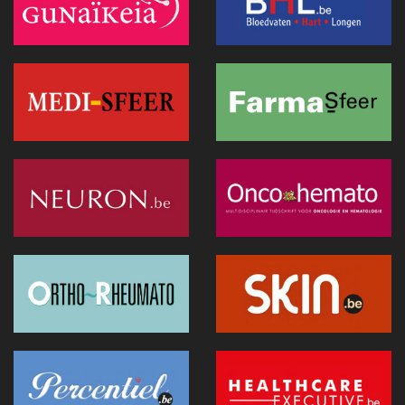
AI in de geestelijke gezondheidszorg: tussen toegang tot
zorg en patiëntveiligheid
23 juni 2026 - 15:22
Groot onderzoek brengt een decennium digitale
geneeskunde in de Verenigde Staten in kaart
23 juni 2026 - 15:18
Van cyberaanvallen tot conflicten: een nieuwe kijk op de
voorbereiding van de gezondheidszorg (UEMS 2026)
22 juni 2026 - 06:55
Brussel wordt laboratorium voor technologie en innovatie
tijdens FTI Brussel
17 juni 2026 - 20:35
TwinSkin, de Belgische innovatie die wonden in 3D
modelleert
17 juni 2026 - 20:25