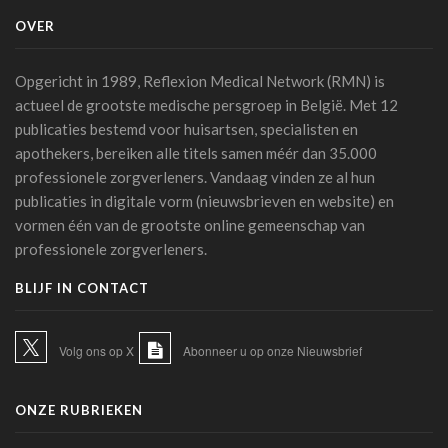
07 juli 2026 - 09:34
OVER
Belgische primeur: Imeldaziekenhuis zet AI in voor
scherpere beelden met minder straling in cathlab
Opgericht in 1989, Reflexion Medical Network (RMN) is
06 juli 2026 - 10:49
actueel de grootste medische persgroep in België. Met 12
publicaties bestemd voor huisartsen, specialisten en
AZ Oostende test AI-toepassing die consultaties
automatisch omzet in medische verslagen
apothekers, bereiken alle titels samen méér dan 35.000
02 juli 2026 - 14:35
professionele zorgverleners. Vandaag vinden ze al hun
publicaties in digitale vorm (nieuwsbrieven en website) en
Anthropic lanceert “Claude Science”, een AI-werkomgeving
vormen één van de grootste online gemeenschap van
voor biomedisch onderzoek
professionele zorgverleners.
01 juli 2026 - 20:51
BLIJF IN CONTACT
Belgische primeur: een immersieve virtual reality-capsule
doet zijn intrede in het CNP Saint-Martin
01 juli 2026 - 13:12
Volg ons op X
Abonneer u op onze Nieuwsbrief
Europese Commissie wil snellere uitrol van AI in de
Belgische gezondheidszorg
ONZE RUBRIEKEN
28 juni 2026 - 13:40