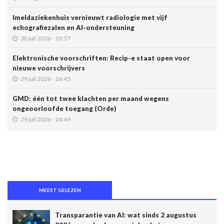
Imeldaziekenhuis vernieuwt radiologie met vijf
echografiezalen en AI-ondersteuning
30 juli 2026 - 10:57
Elektronische voorschriften: Recip-e staat open voor
nieuwe voorschrijvers
29 juli 2026 - 16:45
GMD: één tot twee klachten per maand wegens
ongeoorloofde toegang (Orde)
29 juli 2026 - 14:49
Belgische connected box vereenvoudigt werk van
zorgverleners
15 juli 2026 - 11:24
Een op de vijf Amerikaanse jongeren maakt gebruik van een
chatbot voor zijn of haar geestelijke gezondheid
MEEST GELEZEN
14 juli 2026 - 17:29
Transparantie van AI: wat sinds 2 augustus
Alzheimer: een score voorspelt dementie tien jaar vóór het