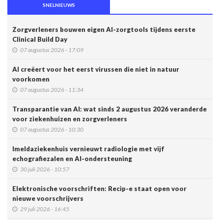
SNELNIEUWS
Zorgverleners bouwen eigen AI-zorgtools tijdens eerste
Clinical Build Day
07 augustus 2026 - 17:09
AI creëert voor het eerst virussen die niet in natuur
voorkomen
07 augustus 2026 - 11:34
Transparantie van AI: wat sinds 2 augustus 2026 veranderde
voor ziekenhuizen en zorgverleners
07 augustus 2026 - 10:30
Imeldaziekenhuis vernieuwt radiologie met vijf
echografiezalen en AI-ondersteuning
30 juli 2026 - 10:57
Elektronische voorschriften: Recip-e staat open voor
nieuwe voorschrijvers
29 juli 2026 - 16:45