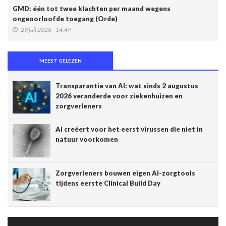
GMD: één tot twee klachten per maand wegens
ongeoorloofde toegang (Orde)
29 juli 2026 - 14:49
Belgische connected box vereenvoudigt werk van
zorgverleners
MEEST GELEZEN
15 juli 2026 - 11:24
Transparantie van AI: wat sinds 2 augustus
Een op de vijf Amerikaanse jongeren maakt gebruik van een
2026 veranderde voor ziekenhuizen en
chatbot voor zijn of haar geestelijke gezondheid
zorgverleners
14 juli 2026 - 17:29
AI creëert voor het eerst virussen die niet in
Alzheimer: een score voorspelt dementie tien jaar vóór het
natuur voorkomen
optreden van symptomen
14 juli 2026 - 11:14
AI en klinische proeven: een pleidooi voor meer
Zorgverleners bouwen eigen AI-zorgtools
transparantie
tijdens eerste Clinical Build Day
14 juli 2026 - 11:06
Schaakstudie KU Leuven toont hoe experts complexe
informatie anders verwerken