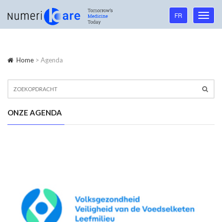
Language
FR
Toggl
navigation
navig
Home
> Agenda
ONZE AGENDA