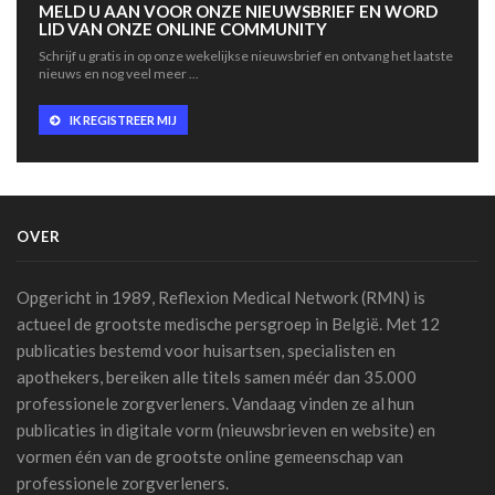
MELD U AAN VOOR ONZE NIEUWSBRIEF EN WORD
13 juli 2026 - 07:56
LID VAN ONZE ONLINE COMMUNITY
Schrijf u gratis in op onze wekelijkse nieuwsbrief en ontvang het laatste
TIM-HF3: spraakgestuurde AI presteert beter dan
nieuws en nog veel meer ...
gewichtscontrole bij het voorspellen van
hartdecompensatie
IK REGISTREER MIJ
10 juli 2026 - 12:25
Artsen en sociale media: de Orde roept op tot
voorzichtigheid bij verspreiden van informatie
07 juli 2026 - 20:56
OVER
Belgen blijven de meest terughoudende Europeanen
tegenover een medische diagnose door AI (studie)
Opgericht in 1989, Reflexion Medical Network (RMN) is
07 juli 2026 - 09:34
actueel de grootste medische persgroep in België. Met 12
publicaties bestemd voor huisartsen, specialisten en
Belgische primeur: Imeldaziekenhuis zet AI in voor
scherpere beelden met minder straling in cathlab
apothekers, bereiken alle titels samen méér dan 35.000
06 juli 2026 - 10:49
professionele zorgverleners. Vandaag vinden ze al hun
publicaties in digitale vorm (nieuwsbrieven en website) en
AZ Oostende test AI-toepassing die consultaties
vormen één van de grootste online gemeenschap van
automatisch omzet in medische verslagen
professionele zorgverleners.
02 juli 2026 - 14:35