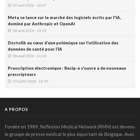
07 aout 2026 - 10:07
Meta se lance sur le marché des logiciels écrits par l'IA,
dominé par Anthropic et OpenAI
06 aout 2026 - 14:13
Doctolib au cœur d’une polémique sur l’utilisation des
données de santé pour l’IA
06 aout 2026 - 11:30
Prescription électronique : Recip-e s'ouvre à de nouveaux
prescripteurs
29 juillet 2026 - 16:45
DMG: une à deux plaintes par mois pour des accès non
autorisés (Ordre)
29 juillet 2026 - 14:49
A PROPOS
IA et prévention : une nouvelle génération de check-up
médicaux arrive
Fondée en 1989, Reflexion Medical Network (RMN) est devenu
24 juillet 2026 - 09:14
le groupe de presse médical le plus important de Belgique. Avec