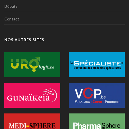
14 juillet 2026 - 11:14
Débats
IA et essais cliniques: le plaidoyer pour une meilleure
Contact
transparence
14 juillet 2026 - 11:06
Littératie en santé digitale: une matinée d'information
NOS AUTRES SITES
organisée le 31 août à Bruxelles
13 juillet 2026 - 09:03
TIM-HF3: l'IA vocale surpasse le suivi pondéral pour
anticiper la décompensation cardiaque
10 juillet 2026 - 12:25
Médecins et réseaux sociaux: l'Ordre appelle à la prudence
dans la diffusion d'informations
07 juillet 2026 - 20:56
Les Belges restent les plus réticents d'Europe face au
diagnostic médical par l'IA (étude)
07 juillet 2026 - 09:34