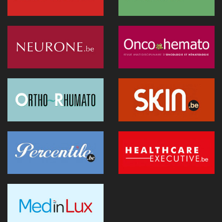
L’Hôpital Imelda premier en Belgique à déployer une IA
réduisant la dose de rayonnement en cathétérisme
06 juillet 2026 - 10:49
L'hôpital d'Ostende teste l'IA en consultation
02 juillet 2026 - 14:35
Anthropic lance "Claude Science", un espace de travail IA
pour la recherche biomédicale
01 juillet 2026 - 20:51
Première belge: une capsule immersive de réalité virtuelle
fait son entrée au CNP Saint-Martin
01 juillet 2026 - 13:12
La Commission européenne appelle la Belgique à accélérer le
déploiement de l'IA dans les soins
28 juin 2026 - 13:40
Nouveau au 1er juillet: kinés et sages-femmes en vidéo,
dentistes sans suppléments BIM
27 juin 2026 - 15:09