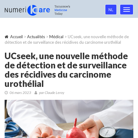
Language
NL
Toggl
navigation
navig
Accueil
>
Actualités
>
Médical
> UCseek, une nouvelle méthode de
détection et de surveillance des récidives du carcinome urothélial
UCseek, une nouvelle méthode
de détection et de surveillance
des récidives du carcinome
urothélial
06 mars 2023
par Claude Leroy