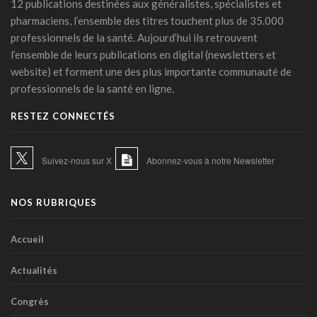
12 publications destinées aux généralistes, spécialistes et
France: le Parlement interdit les réseaux sociaux aux moins
pharmaciens, l’ensemble des titres touchent plus de 35.000
de 15 ans, première en Europe
professionnels de la santé. Aujourd’hui ils retrouvent
21 juillet 2026 - 20:39
l’ensemble de leurs publications en digital (newsletters et
L'Ares finance un projet d'IA pour renforcer le diagnostic de
website) et forment une des plus importante communauté de
la malaria en RDC
professionnels de la santé en ligne.
17 juillet 2026 - 14:55
RESTEZ CONNECTÉS
Une box connectée belge pour simplifier le travail des
soignants
15 juillet 2026 - 11:24
Suivez-nous sur X
Abonnez-vous à notre Newsletter
Un jeune Américain sur cinq sollicite un chatbot pour sa
santé mentale
NOS RUBRIQUES
14 juillet 2026 - 17:29
Urgence médicale : l'IA doit d'abord faire ses preuves face
Accueil
au papier ( Valentin Dirken )
14 juillet 2026 - 16:59
Actualités
Alzheimer: un score prédit la démence dix ans avant les
Congrès
symptômes