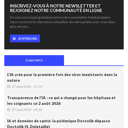
INSCRIVEZ-VOUS À NOTRE NEWSLETTER ET
REJOIGNEZ NOTRE COMMUNAUTÉ EN LIGNE
En vous inscrivant gratuitement à notre newsletter hebdomadaire
vous recevrez les dernières actualités de votre profession, mais bien
plus encore …
JE M'INSCRIS
FLASH INFO
L'IA crée pour la première fois des virus inexistants dans la
nature
07 aout 2026 - 11:34
Transparence de l'IA : ce qui a changé pour les hôpitaux et
les soignants ce 2 août 2026
07 aout 2026 - 10:30
IA et données de santé: la polémique Doctolib dépasse
Doctolib (S. Deletaille)