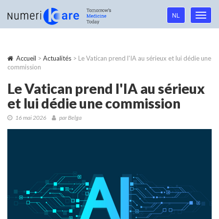
Language
NL
Toggl
navigation
navig
Accueil
>
Actualités
> Le Vatican prend l'IA au sérieux et lui dédie une
commission
Le Vatican prend l'IA au sérieux
et lui dédie une commission
16 mai 2026
par Belga