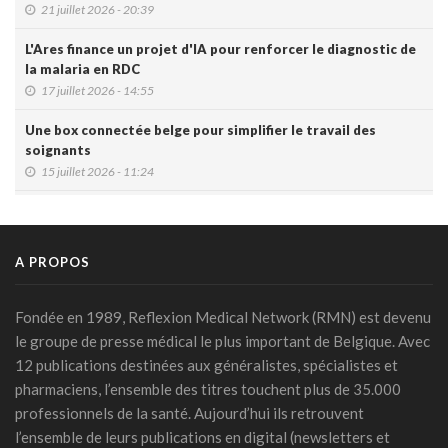
21 juillet 2026 - 20:39
L'Ares finance un projet d'IA pour renforcer le diagnostic de
la malaria en RDC
17 juillet 2026 - 14:55
Une box connectée belge pour simplifier le travail des
soignants
15 juillet 2026 - 11:24
Un jeune Américain sur cinq sollicite un chatbot pour sa
santé mentale
14 juillet 2026 - 17:29
A PROPOS
Urgence médicale : l'IA doit d'abord faire ses preuves face
au papier ( Valentin Dirken )
Fondée en 1989, Reflexion Medical Network (RMN) est devenu
14 juillet 2026 - 16:59
le groupe de presse médical le plus important de Belgique. Avec
12 publications destinées aux généralistes, spécialistes et
Alzheimer: un score prédit la démence dix ans avant les
pharmaciens, l’ensemble des titres touchent plus de 35.000
symptômes
professionnels de la santé. Aujourd’hui ils retrouvent
14 juillet 2026 - 11:14
l’ensemble de leurs publications en digital (newsletters et