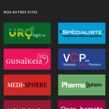
06 juillet 2026 - 10:49
L'hôpital d'Ostende teste l'IA en consultation
NOS AUTRES SITES
02 juillet 2026 - 14:35
Anthropic lance "Claude Science", un espace de travail IA
pour la recherche biomédicale
01 juillet 2026 - 20:51
Première belge: une capsule immersive de réalité virtuelle
fait son entrée au CNP Saint-Martin
01 juillet 2026 - 13:12
La Commission européenne appelle la Belgique à accélérer le
déploiement de l'IA dans les soins
28 juin 2026 - 13:40
Nouveau au 1er juillet: kinés et sages-femmes en vidéo,
dentistes sans suppléments BIM
27 juin 2026 - 15:09
Doktr veut devenir la nouvelle porte d'entrée des soins