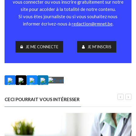
vous connecter ou vous inscrire gratuitement sur notre
site pour accéder à la totalité de notre contenu.
Si vous êtes journaliste ou si vous souhaitez nous
informer écrivez-nous à
redaction@rmnet.be
.
JE ME CONNECTE
JE M'INSCRIS
CECI POURRAIT VOUS INTÉRESSER