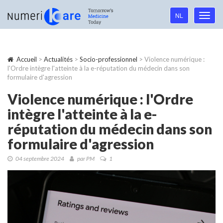
Language
NL
Toggl
navigation
navig
Accueil
>
Actualités
>
Socio-professionnel
> Violence numérique :
l'Ordre intègre l'atteinte à la e-réputation du médecin dans son
formulaire d'agression
Violence numérique : l'Ordre
intègre l'atteinte à la e-
réputation du médecin dans son
formulaire d'agression
04 septembre 2024
par PM
1