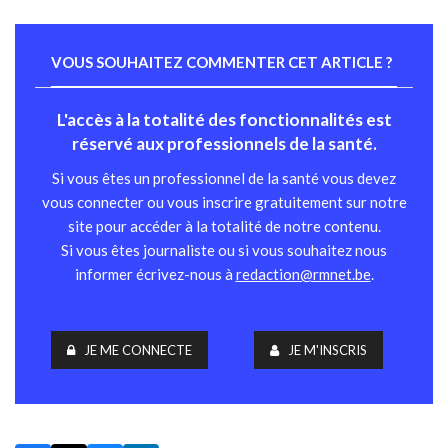
VOUS SOUHAITEZ COMMENTER CET ARTICLE ?
L'accès à la totalité des fonctionnalités est
réservé aux professionnels de la santé.
Si vous êtes un professionnel de la santé vous devez
vous connecter ou vous inscrire gratuitement sur notre
site pour accéder à la totalité de notre contenu.
Si vous êtes journaliste ou si vous souhaitez nous
informer écrivez-nous à
redaction@rmnet.be
.
JE ME CONNECTE
JE M'INSCRIS