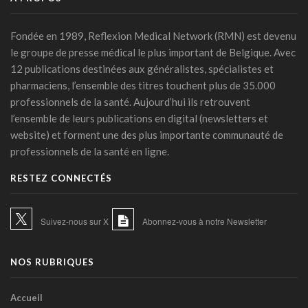
Une box connectée belge pour simplifier le travail des
soignants
Fondée en 1989, Reflexion Medical Network (RMN) est devenu
15 juillet 2026 - 11:24
le groupe de presse médical le plus important de Belgique. Avec
12 publications destinées aux généralistes, spécialistes et
Un jeune Américain sur cinq sollicite un chatbot pour sa
pharmaciens, l’ensemble des titres touchent plus de 35.000
santé mentale
professionnels de la santé. Aujourd’hui ils retrouvent
14 juillet 2026 - 17:29
l’ensemble de leurs publications en digital (newsletters et
Urgence médicale : l'IA doit d'abord faire ses preuves face
website) et forment une des plus importante communauté de
au papier ( Valentin Dirken )
professionnels de la santé en ligne.
14 juillet 2026 - 16:59
RESTEZ CONNECTÉS
Alzheimer: un score prédit la démence dix ans avant les
symptômes
14 juillet 2026 - 11:14
Suivez-nous sur X
Abonnez-vous à notre Newsletter
IA et essais cliniques: le plaidoyer pour une meilleure
transparence
NOS RUBRIQUES
14 juillet 2026 - 11:06
Littératie en santé digitale: une matinée d'information
Accueil