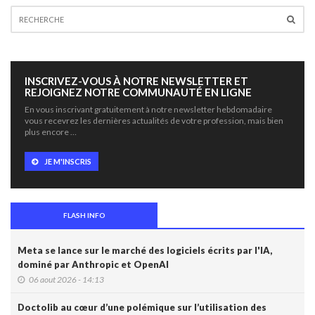
INSCRIVEZ-VOUS À NOTRE NEWSLETTER ET
REJOIGNEZ NOTRE COMMUNAUTÉ EN LIGNE
En vous inscrivant gratuitement à notre newsletter hebdomadaire
vous recevrez les dernières actualités de votre profession, mais bien
plus encore …
JE M'INSCRIS
FLASH INFO
Meta se lance sur le marché des logiciels écrits par l'IA,
dominé par Anthropic et OpenAI
06 aout 2026 - 14:13
Doctolib au cœur d’une polémique sur l’utilisation des