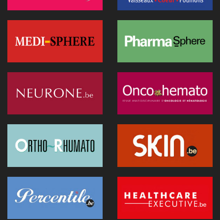
Anthropic lance "Claude Science", un espace de travail IA
pour la recherche biomédicale
01 juillet 2026 - 20:51
Première belge: une capsule immersive de réalité virtuelle
fait son entrée au CNP Saint-Martin
01 juillet 2026 - 13:12
La Commission européenne appelle la Belgique à accélérer le
déploiement de l'IA dans les soins
28 juin 2026 - 13:40
Nouveau au 1er juillet: kinés et sages-femmes en vidéo,
dentistes sans suppléments BIM
27 juin 2026 - 15:09
Doktr veut devenir la nouvelle porte d'entrée des soins
26 juin 2026 - 08:58
Canicule : un hôpital flamand contraint de reporter des
opérations après la surchauffe d’un serveur
25 juin 2026 - 11:49