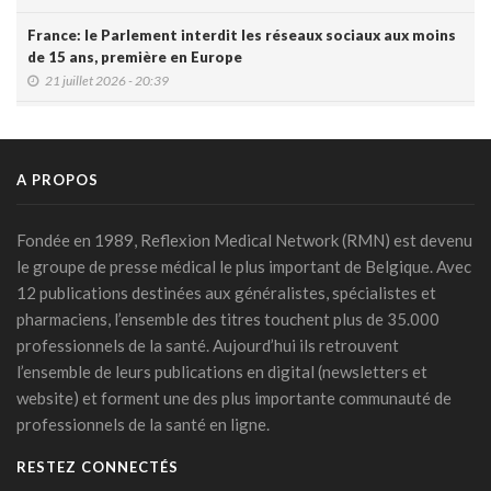
France: le Parlement interdit les réseaux sociaux aux moins
de 15 ans, première en Europe
21 juillet 2026 - 20:39
L'Ares finance un projet d'IA pour renforcer le diagnostic de
la malaria en RDC
17 juillet 2026 - 14:55
A PROPOS
Une box connectée belge pour simplifier le travail des
soignants
Fondée en 1989, Reflexion Medical Network (RMN) est devenu
15 juillet 2026 - 11:24
le groupe de presse médical le plus important de Belgique. Avec
12 publications destinées aux généralistes, spécialistes et
Un jeune Américain sur cinq sollicite un chatbot pour sa
pharmaciens, l’ensemble des titres touchent plus de 35.000
santé mentale
professionnels de la santé. Aujourd’hui ils retrouvent
14 juillet 2026 - 17:29
l’ensemble de leurs publications en digital (newsletters et
Urgence médicale : l'IA doit d'abord faire ses preuves face
website) et forment une des plus importante communauté de
au papier ( Valentin Dirken )
professionnels de la santé en ligne.
14 juillet 2026 - 16:59
RESTEZ CONNECTÉS
Alzheimer: un score prédit la démence dix ans avant les