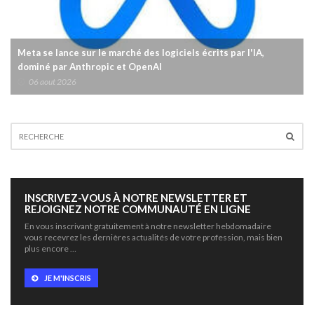
Meta se lance sur le marché des logiciels écrits par l'IA,
dominé par Anthropic et OpenAI
06 aout 2026
INSCRIVEZ-VOUS À NOTRE NEWSLETTER ET
REJOIGNEZ NOTRE COMMUNAUTÉ EN LIGNE
En vous inscrivant gratuitement à notre newsletter hebdomadaire
vous recevrez les dernières actualités de votre profession, mais bien
plus encore …
JE M'INSCRIS