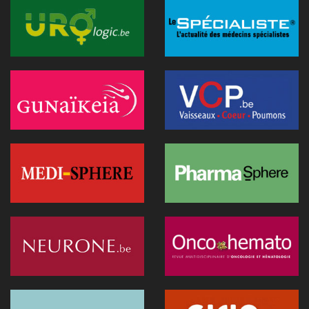
L’Hôpital Imelda premier en Belgique à déployer une IA
réduisant la dose de rayonnement en cathétérisme
06 juillet 2026 - 10:49
L'hôpital d'Ostende teste l'IA en consultation
02 juillet 2026 - 14:35
Anthropic lance "Claude Science", un espace de travail IA
pour la recherche biomédicale
01 juillet 2026 - 20:51
Première belge: une capsule immersive de réalité virtuelle
fait son entrée au CNP Saint-Martin
01 juillet 2026 - 13:12
La Commission européenne appelle la Belgique à accélérer le
déploiement de l'IA dans les soins
28 juin 2026 - 13:40
Nouveau au 1er juillet: kinés et sages-femmes en vidéo,
dentistes sans suppléments BIM