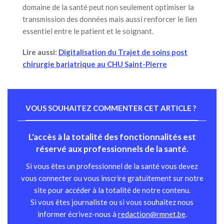
domaine de la santé peut non seulement optimiser la
transmission des données mais aussi renforcer le lien
essentiel entre le patient et le soignant.
Lire aussi:
Digitalisation du Trajet de soins post
chirurgie bariatrique au CHU Saint-Pierre
VOUS SOUHAITEZ COMMENTER CET ARTICLE ?
L'accès à la totalité des fonctionnalités est
réservé aux professionnels de la santé.
Si vous êtes un professionnel de la santé vous devez
vous connecter ou vous inscrire gratuitement sur notre
site pour accéder à la totalité de notre contenu.
Si vous êtes journaliste ou si vous souhaitez nous
informer écrivez-nous à
redaction@rmnet.be
.