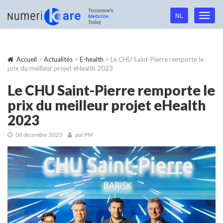
Language
NL
Toggl
navigation
navig
Accueil
>
Actualités
>
E-health
> Le CHU Saint-Pierre remporte le
prix du meilleur projet eHealth 2023
Le CHU Saint-Pierre remporte le
prix du meilleur projet eHealth
2023
08 décembre 2023
par PM