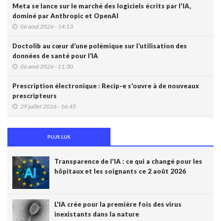
Meta se lance sur le marché des logiciels écrits par l'IA,
dominé par Anthropic et OpenAI
06 aout 2026 - 14:13
Doctolib au cœur d’une polémique sur l’utilisation des
données de santé pour l’IA
06 aout 2026 - 11:30
Prescription électronique : Recip-e s'ouvre à de nouveaux
prescripteurs
29 juillet 2026 - 16:45
DMG: une à deux plaintes par mois pour des accès non
autorisés (Ordre)
PLUS LUS
29 juillet 2026 - 14:49
Transparence de l'IA : ce qui a changé pour les
IA et prévention : une nouvelle génération de check-up
hôpitaux et les soignants ce 2 août 2026
médicaux arrive
24 juillet 2026 - 09:14
L'IA crée pour la première fois des virus
France: le Parlement interdit les réseaux sociaux aux moins
inexistants dans la nature
de 15 ans, première en Europe