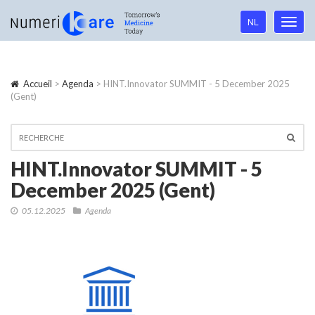
Language
NL
Toggl
navigation
navig
Accueil
>
Agenda
> HINT.Innovator SUMMIT - 5 December 2025
(Gent)
HINT.Innovator SUMMIT - 5
December 2025 (Gent)
05.12.2025
Agenda