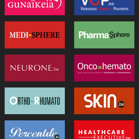
26 juin 2026 - 08:58
Canicule : un hôpital flamand contraint de reporter des
opérations après la surchauffe d’un serveur
25 juin 2026 - 11:49
Recip-e veut devenir l'interlocuteur des prestataires dans la
e-santé
24 juin 2026 - 19:07
Les exosquelettes arrivent en consultation : ce que les
médecins doivent savoir
24 juin 2026 - 09:32
Une innovation simplifie la chirurgie fœtale des hernies
diaphragmatiques
24 juin 2026 - 08:52