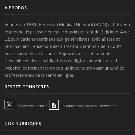
IA et essais cliniques: le plaidoyer pour une meilleure
A PROPOS
transparence
14 juillet 2026 - 11:06
Fondée en 1989, Reflexion Medical Network (RMN) est devenu
Littératie en santé digitale: une matinée d'information
le groupe de presse médical le plus important de Belgique. Avec
organisée le 31 août à Bruxelles
12 publications destinées aux généralistes, spécialistes et
13 juillet 2026 - 09:03
pharmaciens, l’ensemble des titres touchent plus de 35.000
TIM-HF3: l'IA vocale surpasse le suivi pondéral pour
professionnels de la santé. Aujourd’hui ils retrouvent
anticiper la décompensation cardiaque
l’ensemble de leurs publications en digital (newsletters et
10 juillet 2026 - 12:25
website) et forment une des plus importante communauté de
professionnels de la santé en ligne.
Médecins et réseaux sociaux: l'Ordre appelle à la prudence
dans la diffusion d'informations
RESTEZ CONNECTÉS
07 juillet 2026 - 20:56
Les Belges restent les plus réticents d'Europe face au
Suivez-nous sur X
Abonnez-vous à notre Newsletter
diagnostic médical par l'IA (étude)
07 juillet 2026 - 09:34
NOS RUBRIQUES
L’Hôpital Imelda premier en Belgique à déployer une IA
réduisant la dose de rayonnement en cathétérisme