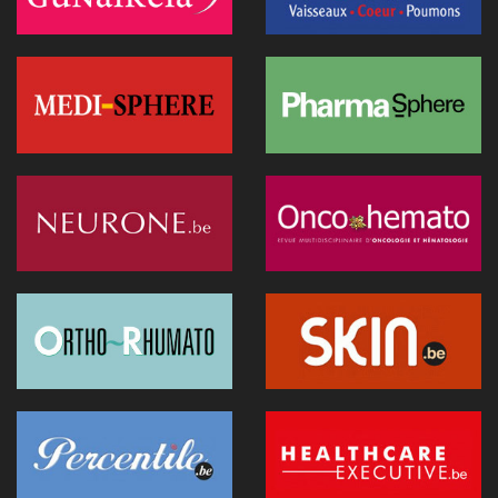
Canicule : un hôpital flamand contraint de reporter des
opérations après la surchauffe d’un serveur
25 juin 2026 - 11:49
Recip-e veut devenir l'interlocuteur des prestataires dans la
e-santé
24 juin 2026 - 19:07
Les exosquelettes arrivent en consultation : ce que les
médecins doivent savoir
24 juin 2026 - 09:32
Une innovation simplifie la chirurgie fœtale des hernies
diaphragmatiques
24 juin 2026 - 08:52