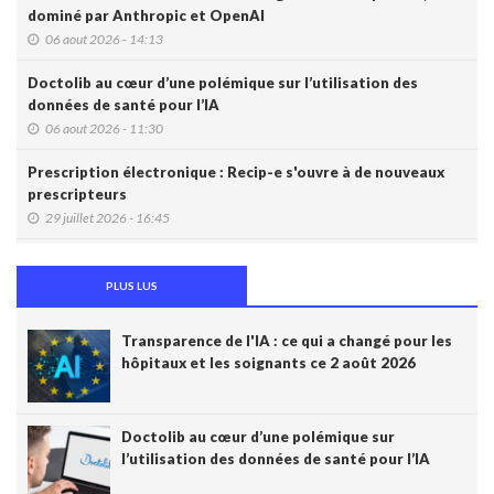
dominé par Anthropic et OpenAI
06 aout 2026 - 14:13
Doctolib au cœur d’une polémique sur l’utilisation des
données de santé pour l’IA
06 aout 2026 - 11:30
Prescription électronique : Recip-e s'ouvre à de nouveaux
prescripteurs
29 juillet 2026 - 16:45
DMG: une à deux plaintes par mois pour des accès non
autorisés (Ordre)
PLUS LUS
29 juillet 2026 - 14:49
Transparence de l'IA : ce qui a changé pour les
IA et prévention : une nouvelle génération de check-up
hôpitaux et les soignants ce 2 août 2026
médicaux arrive
24 juillet 2026 - 09:14
Doctolib au cœur d’une polémique sur
France: le Parlement interdit les réseaux sociaux aux moins
l’utilisation des données de santé pour l’IA
de 15 ans, première en Europe
21 juillet 2026 - 20:39