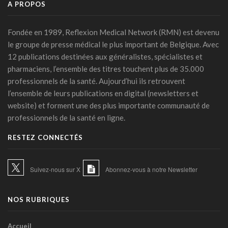
A PROPOS
transparence
14 juillet 2026 - 11:06
Fondée en 1989, Reflexion Medical Network (RMN) est devenu
Littératie en santé digitale: une matinée d'information
le groupe de presse médical le plus important de Belgique. Avec
organisée le 31 août à Bruxelles
12 publications destinées aux généralistes, spécialistes et
13 juillet 2026 - 09:03
pharmaciens, l’ensemble des titres touchent plus de 35.000
TIM-HF3: l'IA vocale surpasse le suivi pondéral pour
professionnels de la santé. Aujourd’hui ils retrouvent
anticiper la décompensation cardiaque
l’ensemble de leurs publications en digital (newsletters et
10 juillet 2026 - 12:25
website) et forment une des plus importante communauté de
professionnels de la santé en ligne.
Médecins et réseaux sociaux: l'Ordre appelle à la prudence
dans la diffusion d'informations
RESTEZ CONNECTÉS
07 juillet 2026 - 20:56
Les Belges restent les plus réticents d'Europe face au
Suivez-nous sur X
Abonnez-vous à notre Newsletter
diagnostic médical par l'IA (étude)
07 juillet 2026 - 09:34
NOS RUBRIQUES
L’Hôpital Imelda premier en Belgique à déployer une IA
réduisant la dose de rayonnement en cathétérisme
06 juillet 2026 - 10:49
Accueil