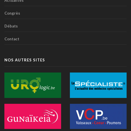
Actualités
Anthropic lance "Claude Science", un espace de travail IA
pour la recherche biomédicale
Congrès
01 juillet 2026 - 20:51
Débats
Première belge: une capsule immersive de réalité virtuelle
fait son entrée au CNP Saint-Martin
Contact
01 juillet 2026 - 13:12
La Commission européenne appelle la Belgique à accélérer le
déploiement de l'IA dans les soins
NOS AUTRES SITES
28 juin 2026 - 13:40
Nouveau au 1er juillet: kinés et sages-femmes en vidéo,
dentistes sans suppléments BIM
27 juin 2026 - 15:09
Doktr veut devenir la nouvelle porte d'entrée des soins
26 juin 2026 - 08:58
Canicule : un hôpital flamand contraint de reporter des
opérations après la surchauffe d’un serveur
25 juin 2026 - 11:49