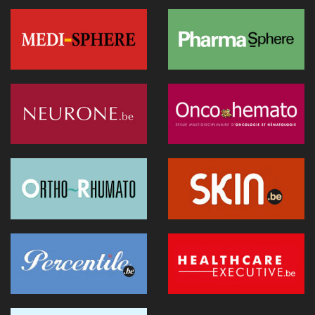
Recip-e veut devenir l'interlocuteur des prestataires dans la
e-santé
24 juin 2026 - 19:07
Les exosquelettes arrivent en consultation : ce que les
médecins doivent savoir
24 juin 2026 - 09:32
Une innovation simplifie la chirurgie fœtale des hernies
diaphragmatiques
24 juin 2026 - 08:52
IA en santé mentale : entre accès aux soins et sécurité des
patients.
23 juin 2026 - 15:22
La plus vaste étude jamais publiée mesure une décennie de
médecine numérique aux États-Unis
23 juin 2026 - 15:18
Abrumet soupçonne une volonté fédérale de centraliser les