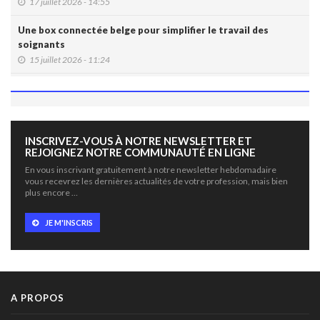
17 juillet 2026 - 14:55
Une box connectée belge pour simplifier le travail des
soignants
15 juillet 2026 - 11:24
Un jeune Américain sur cinq sollicite un chatbot pour sa
santé mentale
14 juillet 2026 - 17:29
INSCRIVEZ-VOUS À NOTRE NEWSLETTER ET
Urgence médicale : l'IA doit d'abord faire ses preuves face
REJOIGNEZ NOTRE COMMUNAUTÉ EN LIGNE
au papier ( Valentin Dirken )
En vous inscrivant gratuitement à notre newsletter hebdomadaire
14 juillet 2026 - 16:59
vous recevrez les dernières actualités de votre profession, mais bien
plus encore …
Alzheimer: un score prédit la démence dix ans avant les
symptômes
JE M'INSCRIS
14 juillet 2026 - 11:14
IA et essais cliniques: le plaidoyer pour une meilleure
transparence
14 juillet 2026 - 11:06
A PROPOS
Littératie en santé digitale: une matinée d'information