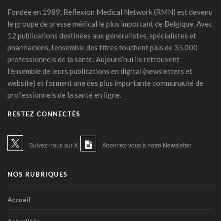
organisée le 31 août à Bruxelles
Fondée en 1989, Reflexion Medical Network (RMN) est devenu
13 juillet 2026 - 09:03
le groupe de presse médical le plus important de Belgique. Avec
12 publications destinées aux généralistes, spécialistes et
TIM-HF3: l'IA vocale surpasse le suivi pondéral pour
pharmaciens, l’ensemble des titres touchent plus de 35.000
anticiper la décompensation cardiaque
professionnels de la santé. Aujourd’hui ils retrouvent
10 juillet 2026 - 12:25
l’ensemble de leurs publications en digital (newsletters et
Médecins et réseaux sociaux: l'Ordre appelle à la prudence
website) et forment une des plus importante communauté de
dans la diffusion d'informations
professionnels de la santé en ligne.
07 juillet 2026 - 20:56
RESTEZ CONNECTÉS
Les Belges restent les plus réticents d'Europe face au
diagnostic médical par l'IA (étude)
07 juillet 2026 - 09:34
Suivez-nous sur X
Abonnez-vous à notre Newsletter
L’Hôpital Imelda premier en Belgique à déployer une IA
réduisant la dose de rayonnement en cathétérisme
NOS RUBRIQUES
06 juillet 2026 - 10:49
L'hôpital d'Ostende teste l'IA en consultation
Accueil
02 juillet 2026 - 14:35