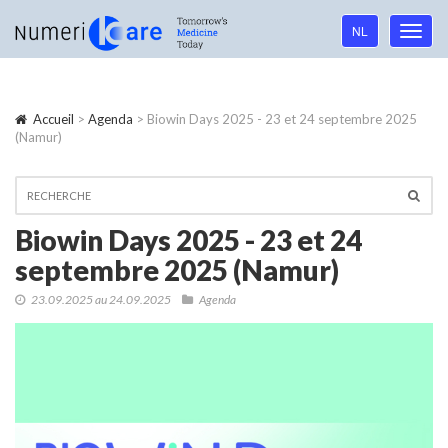
Language
NL
Toggl
navigation
navig
Accueil
>
Agenda
> Biowin Days 2025 - 23 et 24 septembre 2025
(Namur)
Biowin Days 2025 - 23 et 24
septembre 2025 (Namur)
23.09.2025 au 24.09.2025
Agenda