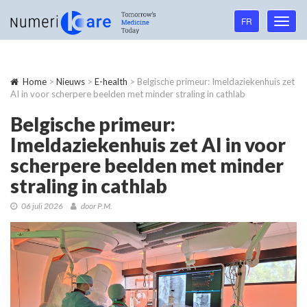
Language
FR
Toggl
navigation
navig
Home
>
Nieuws
>
E-health
> Belgische primeur: Imeldaziekenhuis zet
AI in voor scherpere beelden met minder straling in cathlab
Belgische primeur:
Imeldaziekenhuis zet AI in voor
scherpere beelden met minder
straling in cathlab
06 juli 2026
door P.M.