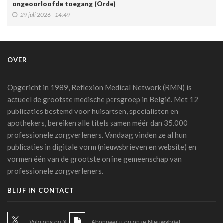
ongeoorloofde toegang (Orde)
29 juli 2026 - 14:49
Belgische connected box vereenvoudigt werk van
zorgverleners
15 juli 2026 - 11:24
OVER
Een op de vijf Amerikaanse jongeren maakt gebruik van een
chatbot voor zijn of haar geestelijke gezondheid
Opgericht in 1989, Reflexion Medical Network (RMN) is
14 juli 2026 - 17:29
actueel de grootste medische persgroep in België. Met 12
publicaties bestemd voor huisartsen, specialisten en
Alzheimer: een score voorspelt dementie tien jaar vóór het
apothekers, bereiken alle titels samen méér dan 35.000
optreden van symptomen
professionele zorgverleners. Vandaag vinden ze al hun
14 juli 2026 - 11:14
publicaties in digitale vorm (nieuwsbrieven en website) en
AI en klinische proeven: een pleidooi voor meer
vormen één van de grootste online gemeenschap van
transparantie
professionele zorgverleners.
14 juli 2026 - 11:06
BLIJF IN CONTACT
Schaakstudie KU Leuven toont hoe experts complexe
informatie anders verwerken
13 juli 2026 - 07:56
Volg ons op X
Abonneer u op onze Nieuwsbrief