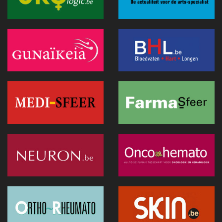
Anthropic lanceert “Claude Science”, een AI-werkomgeving
voor biomedisch onderzoek
01 juli 2026 - 20:51
Belgische primeur: een immersieve virtual reality-capsule
doet zijn intrede in het CNP Saint-Martin
01 juli 2026 - 13:12
Europese Commissie wil snellere uitrol van AI in de
Belgische gezondheidszorg
28 juni 2026 - 13:40
Hitte: Storing bij elektronisch patiëntendossier in AZ Sint-
Lucas van de baan
25 juni 2026 - 17:43
Doktr wil uitgroeien tot een allesomvattend zorgplatform
25 juni 2026 - 13:24
Hitte : AZ Sint-Lucas schrapt 115 geplande operaties door
oververhitte server in Parijs
25 juni 2026 - 11:12