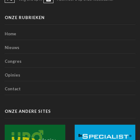
TIM-HF3: spraakgestuurde AI presteert beter dan
gewichtscontrole bij het voorspellen van
ONZE RUBRIEKEN
hartdecompensatie
10 juli 2026 - 12:25
Home
Artsen en sociale media: de Orde roept op tot
voorzichtigheid bij verspreiden van informatie
Nieuws
07 juli 2026 - 20:56
Congres
Belgen blijven de meest terughoudende Europeanen
tegenover een medische diagnose door AI (studie)
Opinies
07 juli 2026 - 09:34
Contact
Belgische primeur: Imeldaziekenhuis zet AI in voor
scherpere beelden met minder straling in cathlab
06 juli 2026 - 10:49
ONZE ANDERE SITES
AZ Oostende test AI-toepassing die consultaties
automatisch omzet in medische verslagen
02 juli 2026 - 14:35