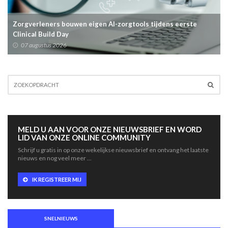
Zorgverleners bouwen eigen AI-zorgtools tijdens eerste
Clinical Build Day
07 augustus 2026
MELD U AAN VOOR ONZE NIEUWSBRIEF EN WORD
LID VAN ONZE ONLINE COMMUNITY
Schrijf u gratis in op onze wekelijkse nieuwsbrief en ontvang het laatste
nieuws en nog veel meer ...
IK REGISTREER MIJ
SNELNIEUWS