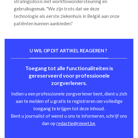
stralingsdosis met workflowondersteuning en
gebruiksgemak. "We zijn trots dat we deze
technologie als eerste ziekenhuis in België aan onze
patiënten kunnen aanbieden."
U WIL OP DIT ARTIKEL REAGEREN ?
Toegang tot alle functionaliteiten is
gereserveerd voor professionele
zorgverleners.
Indien u een professionele zorgverlener bent, dient u zich
aan te melden of u gratis te registreren om volledige
toegang te krijgen tot deze inhoud.
Bent u journalist of wenst u ons te informeren, schrijf ons
dan op
redactie@rmnet.be
.