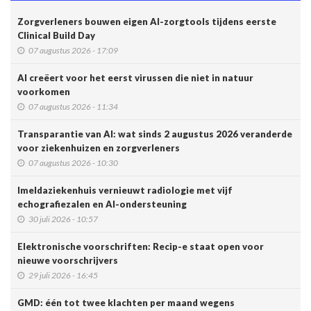
Zorgverleners bouwen eigen AI-zorgtools tijdens eerste
Clinical Build Day
07 augustus 2026 - 17:09
AI creëert voor het eerst virussen die niet in natuur
voorkomen
07 augustus 2026 - 11:34
Transparantie van AI: wat sinds 2 augustus 2026 veranderde
voor ziekenhuizen en zorgverleners
07 augustus 2026 - 10:30
Imeldaziekenhuis vernieuwt radiologie met vijf
echografiezalen en AI-ondersteuning
30 juli 2026 - 10:57
Elektronische voorschriften: Recip-e staat open voor
nieuwe voorschrijvers
29 juli 2026 - 16:45
GMD: één tot twee klachten per maand wegens