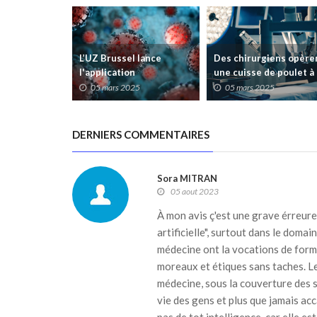
L’UZ Brussel lance
Des chirurgiens opère
l'application
une cuisse de poulet à
Stimulus@home pour les
Shanghai depuis Gand :
05 mars 2025
05 mars 2025
patients atteints de
"La technologie est
Covid long
prête"
DERNIERS COMMENTAIRES
Sora MITRAN
05 aout 2023
À mon avis ç'est une grave érreure
artificielle", surtout dans le domai
médecine ont la vocations de form
moreaux et étiques sans taches. Le 
médecine, sous la couverture des sl
vie des gens et plus que jamais acc