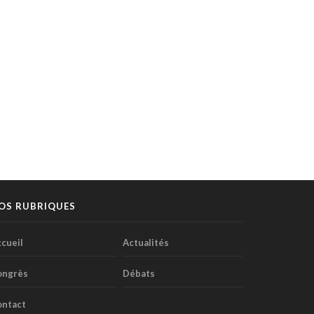
OS RUBRIQUES
cueil
Actualités
ongrès
Débats
ontact