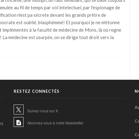
 artificielle, une illusipn, un faut semblant, qui se base toujours
ulée au fil de temps par vol intelectuel, par l'espionage de
fication n'est pa sécrete devant les grands prêtre de
pocrate est oublié, blasphémmé! Et pourquoi je ne m'étonne
nt implémentés à la faculté de médecine de Mons, là où regne
! La médecine est usurpée, on se dirige tout droit vers la
RESTEZ CONNECTÉS
N
Ac
Suivez-nous sur X
C
Abonnez-vous à notre Newsletter
es
C