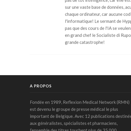
pas de tot intelligence, car elle est
sur une vaste base de données, acum
chaque ordinateur, car aucune codi
l'informatique! Le sermant de Hyp
pas que des cours de l'IA se veule
en grand chef le Socialiste di Rupo
grande catastrophe!
A PROPOS
Fondée en 1989, Reflexion Medical Network (RMN)
est devenu le groupe de presse médical le plus
important de Belgique. Avec 12 publications destiné
aux généralistes, spécialistes et pharmaciens,
l’ensemble des titres touchent plus de 35.000