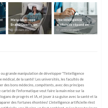
nt
Meta développe
Une intelligence
Tél
Brain2Qwerty, un
artificielle répond en
pat
système de
direct aux questions lors
l'I
01 mars 2025
28 février 2025
1
transcription des
d'une opération
app
pensées sans implant
médicale
 ou grande manipulation de développer "l'intelligence
ne médical, de la santé! Les universités, les facultés de
er des bons médecins, compétents, avec des principes
cartel de l'informatique veut faire la main mise sur la
ogans de progrés et IA, et jouer à sa guise avec la santé et la
aparer des fortunes éhontées! L'intelligence artificielle n'est