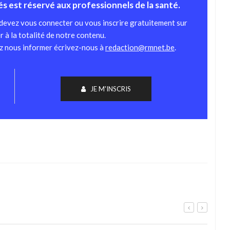
tés est réservé aux professionnels de la santé.
 devez vous connecter ou vous inscrire gratuitement sur
r à la totalité de notre contenu.
ez nous informer écrivez-nous à
redaction@rmnet.be
.
JE M'INSCRIS