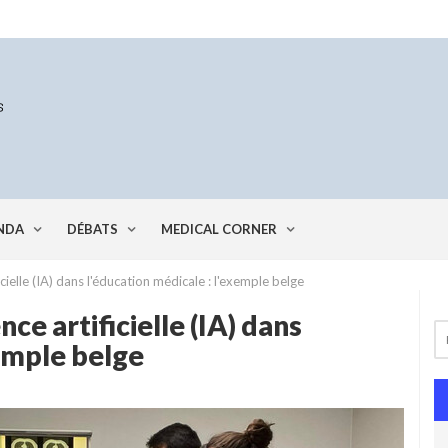
NDA
DÉBATS
MEDICAL CORNER
ficielle (IA) dans l'éducation médicale : l'exemple belge
nce artificielle (IA) dans
xemple belge