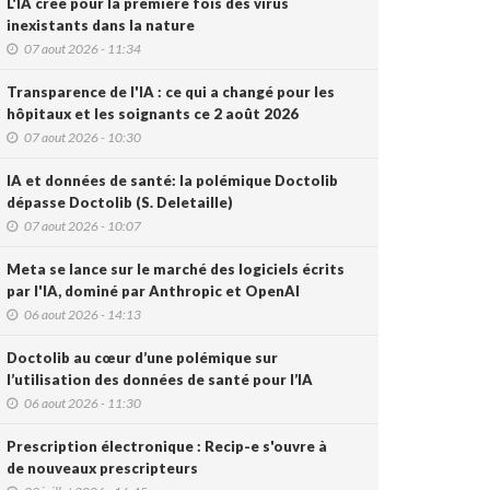
L'IA crée pour la première fois des virus
inexistants dans la nature
07 aout 2026 - 11:34
Transparence de l'IA : ce qui a changé pour les
hôpitaux et les soignants ce 2 août 2026
07 aout 2026 - 10:30
IA et données de santé: la polémique Doctolib
dépasse Doctolib (S. Deletaille)
07 aout 2026 - 10:07
Meta se lance sur le marché des logiciels écrits
par l'IA, dominé par Anthropic et OpenAI
06 aout 2026 - 14:13
Doctolib au cœur d’une polémique sur
l’utilisation des données de santé pour l’IA
06 aout 2026 - 11:30
Prescription électronique : Recip-e s'ouvre à
de nouveaux prescripteurs