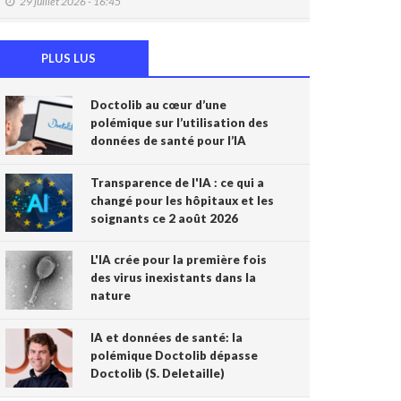
29 juillet 2026 - 16:45
DMG: une à deux plaintes par mois pour des
accès non autorisés (Ordre)
PLUS LUS
29 juillet 2026 - 14:49
Doctolib au cœur d’une
IA et prévention : une nouvelle génération de
polémique sur l’utilisation des
check-up médicaux arrive
données de santé pour l’IA
24 juillet 2026 - 09:14
France: le Parlement interdit les réseaux
Transparence de l'IA : ce qui a
sociaux aux moins de 15 ans, première en
changé pour les hôpitaux et les
Europe
soignants ce 2 août 2026
21 juillet 2026 - 20:39
L'IA crée pour la première fois
L'Ares finance un projet d'IA pour renforcer le
des virus inexistants dans la
diagnostic de la malaria en RDC
nature
17 juillet 2026 - 14:55
IA et données de santé: la
Une box connectée belge pour simplifier le
polémique Doctolib dépasse
travail des soignants
Doctolib (S. Deletaille)
15 juillet 2026 - 11:24