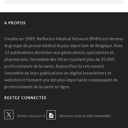
DMG: une à deux plaintes par mois pour des accès non
autorisés (Ordre)
29 juillet 2026 - 14:49
A PROPOS
IA et prévention : une nouvelle génération de check-up
médicaux arrive
Fondée en 1989, Reflexion Medical Network (RMN) est devenu
24 juillet 2026 - 09:14
le groupe de presse médical le plus important de Belgique. Avec
12 publications destinées aux généralistes, spécialistes et
France: le Parlement interdit les réseaux sociaux aux moins
pharmaciens, l’ensemble des titres touchent plus de 35.000
de 15 ans, première en Europe
professionnels de la santé. Aujourd’hui ils retrouvent
21 juillet 2026 - 20:39
l’ensemble de leurs publications en digital (newsletters et
L'Ares finance un projet d'IA pour renforcer le diagnostic de
website) et forment une des plus importante communauté de
la malaria en RDC
professionnels de la santé en ligne.
17 juillet 2026 - 14:55
RESTEZ CONNECTÉS
Une box connectée belge pour simplifier le travail des
soignants
15 juillet 2026 - 11:24
Suivez-nous sur X
Abonnez-vous à notre Newsletter
Un jeune Américain sur cinq sollicite un chatbot pour sa