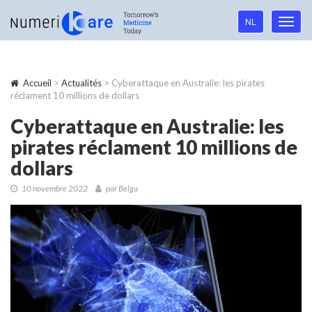
Language
NL
Toggl
navigation
navig
Accueil
>
Actualités
> Cyberattaque en Australie: les pirates
réclament 10 millions de dollars
Cyberattaque en Australie: les
pirates réclament 10 millions de
dollars
10 novembre 2022
par Belga