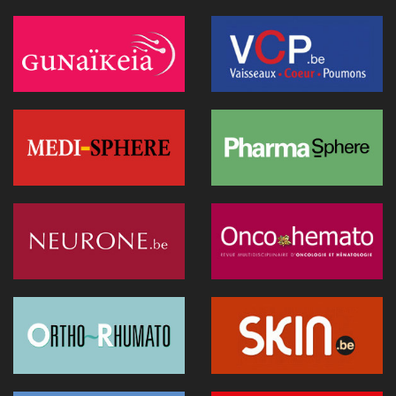
Médecins et réseaux sociaux: l'Ordre appelle à la prudence
dans la diffusion d'informations
07 juillet 2026 - 20:56
Les Belges restent les plus réticents d'Europe face au
diagnostic médical par l'IA (étude)
07 juillet 2026 - 09:34
L’Hôpital Imelda premier en Belgique à déployer une IA
réduisant la dose de rayonnement en cathétérisme
06 juillet 2026 - 10:49
L'hôpital d'Ostende teste l'IA en consultation
02 juillet 2026 - 14:35
Anthropic lance "Claude Science", un espace de travail IA
pour la recherche biomédicale
01 juillet 2026 - 20:51
Première belge: une capsule immersive de réalité virtuelle
fait son entrée au CNP Saint-Martin