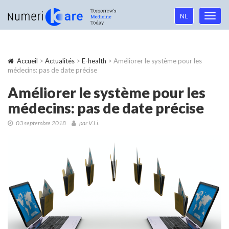
Language
NL
Toggl
navigation
navig
Accueil
>
Actualités
>
E-health
> Améliorer le système pour les
médecins: pas de date précise
Améliorer le système pour les
médecins: pas de date précise
03 septembre 2018
par V.Li.