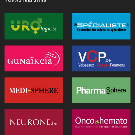
NOS AUTRES SITES
organisée le 31 août à Bruxelles
13 juillet 2026 - 09:03
TIM-HF3: l'IA vocale surpasse le suivi pondéral pour
anticiper la décompensation cardiaque
10 juillet 2026 - 12:25
Médecins et réseaux sociaux: l'Ordre appelle à la prudence
dans la diffusion d'informations
07 juillet 2026 - 20:56
Les Belges restent les plus réticents d'Europe face au
diagnostic médical par l'IA (étude)
07 juillet 2026 - 09:34
L’Hôpital Imelda premier en Belgique à déployer une IA
réduisant la dose de rayonnement en cathétérisme
06 juillet 2026 - 10:49
L'hôpital d'Ostende teste l'IA en consultation
02 juillet 2026 - 14:35