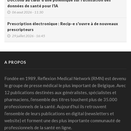
Doctolib au cœur d’une polémique sur l’utilisation des
données de santé pour l’IA
06 aout 2026 - 11:30
Prescription électronique : Recip-e s'ouvre à de nouveaux
prescripteurs
29 juillet 2026 - 16:45
DMG: une à deux plaintes par mois pour des accès non
autorisés (Ordre)
29 juillet 2026 - 14:49
A PROPOS
IA et prévention : une nouvelle génération de check-up
médicaux arrive
Fondée en 1989, Reflexion Medical Network (RMN) est devenu
24 juillet 2026 - 09:14
le groupe de presse médical le plus important de Belgique. Avec
12 publications destinées aux généralistes, spécialistes et
France: le Parlement interdit les réseaux sociaux aux moins
pharmaciens, l’ensemble des titres touchent plus de 35.000
de 15 ans, première en Europe
professionnels de la santé. Aujourd’hui ils retrouvent
21 juillet 2026 - 20:39
l’ensemble de leurs publications en digital (newsletters et
L'Ares finance un projet d'IA pour renforcer le diagnostic de
website) et forment une des plus importante communauté de
la malaria en RDC
professionnels de la santé en ligne.
17 juillet 2026 - 14:55