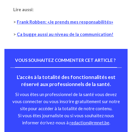
Lire aussi:
>
Frank Robben: «Je prends mes responsabilités»
>
Ça bugge aussi au niveau de la communication!
VOUS SOUHAITEZ COMMENTER CET ARTICLE ?
L'accès à la totalité des fonctionnalités est
réservé aux professionnels de la santé.
Si vous êtes un professionnel de la santé vous devez
vous connecter ou vous inscrire gratuitement sur notre
site pour accéder à la totalité de notre contenu.
Si vous êtes journaliste ou si vous souhaitez nous
informer écrivez-nous à
redaction@rmnet.be
.