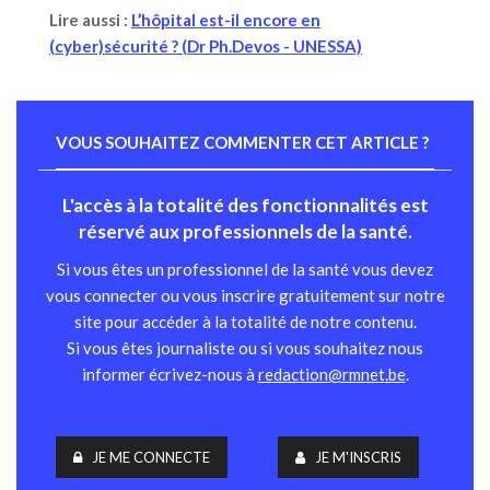
Lire aussi :
L’hôpital est-il encore en
(cyber)sécurité ? (Dr Ph.Devos - UNESSA)
VOUS SOUHAITEZ COMMENTER CET ARTICLE ?
L'accès à la totalité des fonctionnalités est
réservé aux professionnels de la santé.
Si vous êtes un professionnel de la santé vous devez
vous connecter ou vous inscrire gratuitement sur notre
site pour accéder à la totalité de notre contenu.
Si vous êtes journaliste ou si vous souhaitez nous
informer écrivez-nous à
redaction@rmnet.be
.
JE ME CONNECTE
JE M'INSCRIS