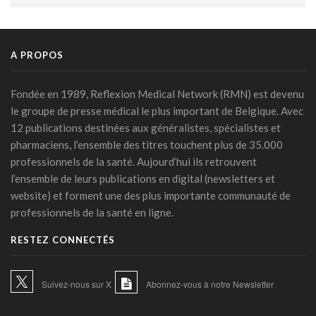
DMG: une à deux plaintes par mois pour des accès non
autorisés (Ordre)
29 juillet 2026 - 14:49
A PROPOS
IA et prévention : une nouvelle génération de check-up
médicaux arrive
Fondée en 1989, Reflexion Medical Network (RMN) est devenu
24 juillet 2026 - 09:14
le groupe de presse médical le plus important de Belgique. Avec
12 publications destinées aux généralistes, spécialistes et
France: le Parlement interdit les réseaux sociaux aux moins
pharmaciens, l’ensemble des titres touchent plus de 35.000
de 15 ans, première en Europe
professionnels de la santé. Aujourd’hui ils retrouvent
21 juillet 2026 - 20:39
l’ensemble de leurs publications en digital (newsletters et
L'Ares finance un projet d'IA pour renforcer le diagnostic de
website) et forment une des plus importante communauté de
la malaria en RDC
professionnels de la santé en ligne.
17 juillet 2026 - 14:55
RESTEZ CONNECTÉS
Une box connectée belge pour simplifier le travail des
soignants
15 juillet 2026 - 11:24
Suivez-nous sur X
Abonnez-vous à notre Newsletter
Un jeune Américain sur cinq sollicite un chatbot pour sa