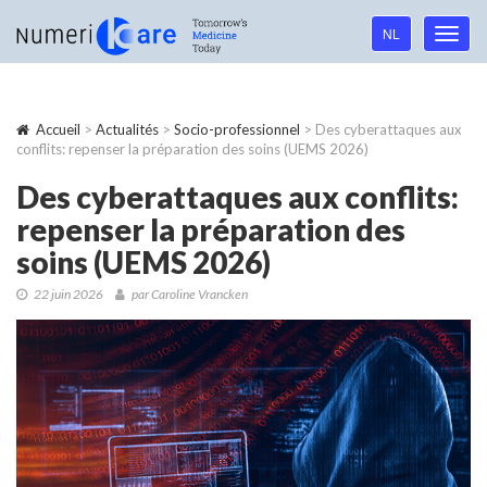
Language
NL
Toggl
navigation
navig
Accueil
>
Actualités
>
Socio-professionnel
> Des cyberattaques aux
conflits: repenser la préparation des soins (UEMS 2026)
Des cyberattaques aux conflits:
repenser la préparation des
soins (UEMS 2026)
22 juin 2026
par Caroline Vrancken