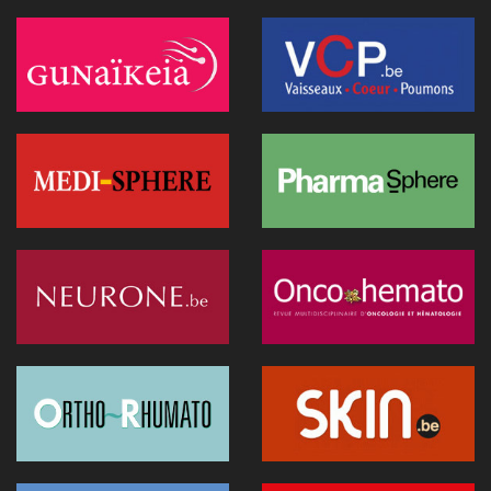
Médecins et réseaux sociaux: l'Ordre appelle à la prudence
dans la diffusion d'informations
07 juillet 2026 - 20:56
Les Belges restent les plus réticents d'Europe face au
diagnostic médical par l'IA (étude)
07 juillet 2026 - 09:34
L’Hôpital Imelda premier en Belgique à déployer une IA
réduisant la dose de rayonnement en cathétérisme
06 juillet 2026 - 10:49
L'hôpital d'Ostende teste l'IA en consultation
02 juillet 2026 - 14:35
Anthropic lance "Claude Science", un espace de travail IA
pour la recherche biomédicale
01 juillet 2026 - 20:51
Première belge: une capsule immersive de réalité virtuelle
fait son entrée au CNP Saint-Martin