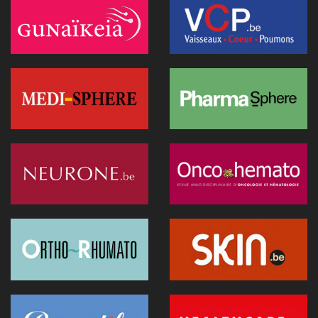
dans la diffusion d'informations
07 juillet 2026 - 20:56
Les Belges restent les plus réticents d'Europe face au
diagnostic médical par l'IA (étude)
07 juillet 2026 - 09:34
L’Hôpital Imelda premier en Belgique à déployer une IA
réduisant la dose de rayonnement en cathétérisme
06 juillet 2026 - 10:49
L'hôpital d'Ostende teste l'IA en consultation
02 juillet 2026 - 14:35
Anthropic lance "Claude Science", un espace de travail IA
pour la recherche biomédicale
01 juillet 2026 - 20:51
Première belge: une capsule immersive de réalité virtuelle
fait son entrée au CNP Saint-Martin
01 juillet 2026 - 13:12