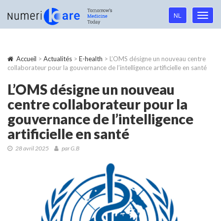
Language
NL
Toggl
navigation
navig
Accueil
>
Actualités
>
E-health
> L’OMS désigne un nouveau centre
collaborateur pour la gouvernance de l’intelligence artificielle en santé
L’OMS désigne un nouveau
centre collaborateur pour la
gouvernance de l’intelligence
artificielle en santé
28 avril 2025
par G.B