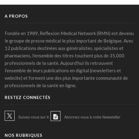
DMG: une à deux plaintes par mois pour des accès non
autorisés (Ordre)
29 juillet 2026 - 14:49
A PROPOS
IA et prévention : une nouvelle génération de check-up
médicaux arrive
Fondée en 1989, Reflexion Medical Network (RMN) est devenu
24 juillet 2026 - 09:14
le groupe de presse médical le plus important de Belgique. Avec
12 publications destinées aux généralistes, spécialistes et
France: le Parlement interdit les réseaux sociaux aux moins
pharmaciens, l’ensemble des titres touchent plus de 35.000
de 15 ans, première en Europe
professionnels de la santé. Aujourd’hui ils retrouvent
21 juillet 2026 - 20:39
l’ensemble de leurs publications en digital (newsletters et
L'Ares finance un projet d'IA pour renforcer le diagnostic de
website) et forment une des plus importante communauté de
la malaria en RDC
professionnels de la santé en ligne.
17 juillet 2026 - 14:55
RESTEZ CONNECTÉS
Une box connectée belge pour simplifier le travail des
soignants
15 juillet 2026 - 11:24
Suivez-nous sur X
Abonnez-vous à notre Newsletter
Un jeune Américain sur cinq sollicite un chatbot pour sa
santé mentale
NOS RUBRIQUES
14 juillet 2026 - 17:29