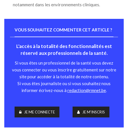
notamment dans les environnements cliniques.
VOUS SOUHAITEZ COMMENTER CET ARTICLE ?
L'accès à la totalité des fonctionnalités est
réservé aux professionnels de la santé.
Si vous êtes un professionnel de la santé vous devez
vous connecter ou vous inscrire gratuitement sur notre
site pour accéder à la totalité de notre contenu.
Si vous êtes journaliste ou si vous souhaitez nous
informer écrivez-nous à
redaction@rmnet.be
.
JE ME CONNECTE
JE M'INSCRIS