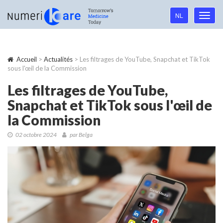
Language
NL
Toggl
navigation
navig
Accueil
>
Actualités
> Les filtrages de YouTube, Snapchat et TikTok
sous l'œil de la Commission
Les filtrages de YouTube,
Snapchat et TikTok sous l'œil de
la Commission
02 octobre 2024
par Belga