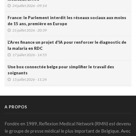
24 juillet 2026 - 09:14
France: le Parlement interdit les réseaux sociaux aux moins
de 15 ans, première en Europe
21 juillet 2026 - 20:39
L'Ares finance un projet d'IA pour renforcer le diagnostic de
la malaria en RDC
17 juillet 2026 - 14:55
Une box connectée belge pour simplifier le travail des
soignants
15 juillet 2026 - 11:24
Un jeune Américain sur cinq sollicite un chatbot pour sa
santé mentale
14 juillet 2026 - 17:29
A PROPOS
Urgence médicale : l'IA doit d'abord faire ses preuves face
au papier ( Valentin Dirken )
Fondée en 1989, Reflexion Medical Network (RMN) est devenu
14 juillet 2026 - 16:59
le groupe de presse médical le plus important de Belgique. Avec