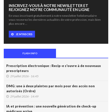
INSCRIVEZ-VOUS À NOTRE NEWSLETTER ET
REJOIGNEZ NOTRE COMMUNAUTÉ EN LIGNE
En vous inscrivant gratuitement à notre newsletter hebdomadaire
vous recevrez les dernières actualités de votre profession, mais bien
plus encore …
JE M'INSCRIS
FLASH INFO
Prescription électronique : Recip-e s'ouvre à de nouveaux
prescripteurs
29 juillet 2026 - 16:45
DMG: une à deux plaintes par mois pour des accès non
autorisés (Ordre)
29 juillet 2026 - 14:49
IA et prévention : une nouvelle génération de check-up
médicaux arrive