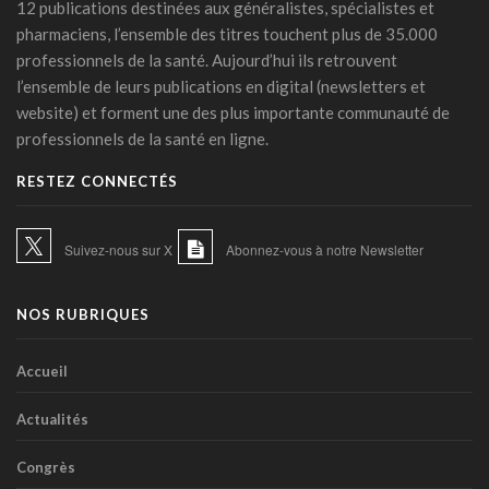
12 publications destinées aux généralistes, spécialistes et
Alzheimer: un score prédit la démence dix ans avant les
pharmaciens, l’ensemble des titres touchent plus de 35.000
symptômes
professionnels de la santé. Aujourd’hui ils retrouvent
14 juillet 2026 - 11:14
l’ensemble de leurs publications en digital (newsletters et
IA et essais cliniques: le plaidoyer pour une meilleure
website) et forment une des plus importante communauté de
transparence
professionnels de la santé en ligne.
14 juillet 2026 - 11:06
RESTEZ CONNECTÉS
Littératie en santé digitale: une matinée d'information
organisée le 31 août à Bruxelles
13 juillet 2026 - 09:03
Suivez-nous sur X
Abonnez-vous à notre Newsletter
TIM-HF3: l'IA vocale surpasse le suivi pondéral pour
anticiper la décompensation cardiaque
NOS RUBRIQUES
10 juillet 2026 - 12:25
Médecins et réseaux sociaux: l'Ordre appelle à la prudence
Accueil
dans la diffusion d'informations
07 juillet 2026 - 20:56
Actualités
Les Belges restent les plus réticents d'Europe face au
Congrès
diagnostic médical par l'IA (étude)