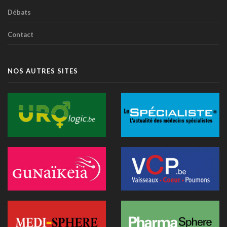
07 juillet 2026 - 09:34
Débats
L’Hôpital Imelda premier en Belgique à déployer une IA
Contact
réduisant la dose de rayonnement en cathétérisme
06 juillet 2026 - 10:49
L'hôpital d'Ostende teste l'IA en consultation
NOS AUTRES SITES
02 juillet 2026 - 14:35
Anthropic lance "Claude Science", un espace de travail IA
pour la recherche biomédicale
01 juillet 2026 - 20:51
Première belge: une capsule immersive de réalité virtuelle
fait son entrée au CNP Saint-Martin
01 juillet 2026 - 13:12
La Commission européenne appelle la Belgique à accélérer le
déploiement de l'IA dans les soins
28 juin 2026 - 13:40
Nouveau au 1er juillet: kinés et sages-femmes en vidéo,