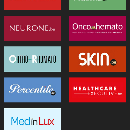
dentistes sans suppléments BIM
27 juin 2026 - 15:09
Doktr veut devenir la nouvelle porte d'entrée des soins
26 juin 2026 - 08:58
Canicule : un hôpital flamand contraint de reporter des
opérations après la surchauffe d’un serveur
25 juin 2026 - 11:49
Recip-e veut devenir l'interlocuteur des prestataires dans la
e-santé
24 juin 2026 - 19:07
Les exosquelettes arrivent en consultation : ce que les
médecins doivent savoir
24 juin 2026 - 09:32
Une innovation simplifie la chirurgie fœtale des hernies
diaphragmatiques
24 juin 2026 - 08:52