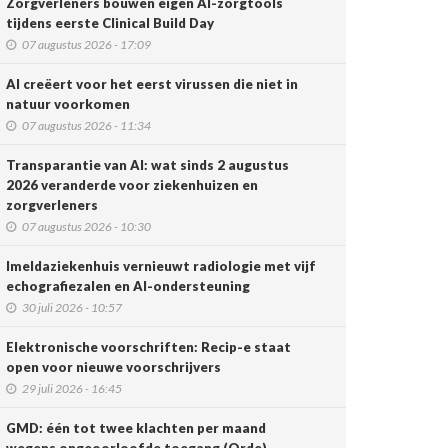
Zorgverleners bouwen eigen AI-zorgtools
tijdens eerste Clinical Build Day
07 augustus 2026 - 17:09
AI creëert voor het eerst virussen die niet in
natuur voorkomen
07 augustus 2026 - 11:34
Transparantie van AI: wat sinds 2 augustus
2026 veranderde voor ziekenhuizen en
zorgverleners
07 augustus 2026 - 10:30
Imeldaziekenhuis vernieuwt radiologie met vijf
echografiezalen en AI-ondersteuning
30 juli 2026 - 10:57
Elektronische voorschriften: Recip-e staat
open voor nieuwe voorschrijvers
29 juli 2026 - 16:45
GMD: één tot twee klachten per maand