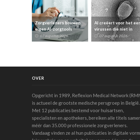
Zorgverleners bouwen
AI creëert voor het ee
eigen AI-zorgtools
virussen die niet in
tijdens eerste Clinical
natuur voorkomen
07 augustus 2026
07 augustus 2026
Build Day
OVER
Opgericht in 1989, Reflexion Medical Network (RM
is actueel de grootste medische persgroep in België.
Met 12 publicaties bestemd voor huisartsen,
specialisten en apothekers, bereiken alle titels same
méér dan 35.000 professionele zorgverleners.
Vandaag vinden ze al hun publicaties in digitale vorm