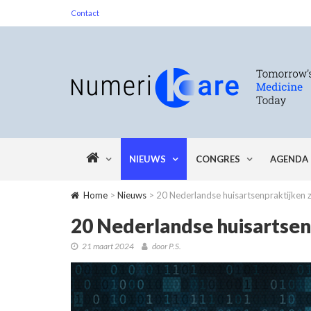
Contact
NIEUWS
CONGRES
AGENDA
Home
>
Nieuws
> 20 Nederlandse huisartsenpraktijken z
20 Nederlandse huisartsenp
21 maart 2024
door P.S.