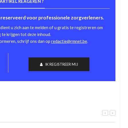
 ARTIKEL REAGEREN ?
gereserveerd voor professionele zorgverleners.
dient u zich aan te melden of u gratis te registreren om
te krijgen tot deze inhoud.
formeren, schrijf ons dan op
redactie@rmnet.be
.
IK REGISTREER MIJ