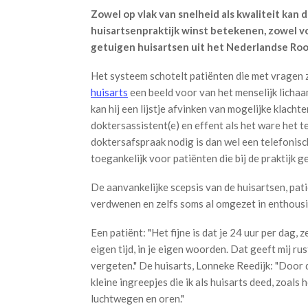
Zowel op vlak van snelheid als kwaliteit kan de
huisartsenpraktijk winst betekenen, zowel vo
getuigen huisartsen uit het Nederlandse Roo
Het systeem schotelt patiënten die met vragen 
huisarts
een beeld voor van het menselijk lichaa
kan hij een lijstje afvinken van mogelijke klacht
doktersassistent(e) en effent als het ware het t
doktersafspraak nodig is dan wel een telefonisc
toegankelijk voor patiënten die bij de praktijk g
De aanvankelijke scepsis van de huisartsen, pat
verdwenen en zelfs soms al omgezet in enthousia
Een patiënt: "Het fijne is dat je 24 uur per dag,
eigen tijd, in je eigen woorden. Dat geeft mij ru
vergeten." De huisarts, Lonneke Reedijk: "Door 
kleine ingreepjes die ik als huisarts deed, zoals
luchtwegen en oren."