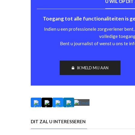
U WIL OP DIT
Toegang tot alle functionaliteiten is 
Indien u een professionele zorgverlener bent, 
volledige toegang 
Bent u journalist of wenst u ons te in
IK MELD MIJ AAN
DIT ZAL U INTERESSEREN