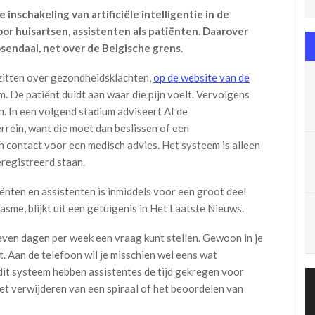
 inschakeling van artificiële intelligentie in de
or huisartsen, assistenten als patiënten. Daarover
sendaal, net over de Belgische grens.
zitten over gezondheidsklachten,
op de website van de
m. De patiënt duidt aan waar die pijn voelt. Vervolgens
en. In een volgend stadium adviseert AI de
errein, want die moet dan beslissen of een
h contact voor een medisch advies. Het systeem is alleen
eregistreerd staan.
iënten en assistenten is inmiddels voor een groot deel
sme, blijkt uit een getuigenis in Het Laatste Nieuws.
 zeven dagen per week een vraag kunt stellen. Gewoon in je
st. Aan de telefoon wil je misschien wel eens wat
dit systeem hebben assisten­tes de tijd gekregen voor
 het verwijde­ren van een spiraal of het beoordelen van