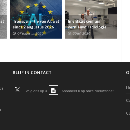
rst
Transparantie van AI: wat
Imeldaziekenhuis
Ele
sinds 2 augustus 2026
vernieuwt radiologie
voo
veranderde voor
met vijf echografiezalen
sta
07 augustus 2026
30 juli 2026
2
ziekenhuizen en
en AI-ondersteuning
voo
zorgverleners
BLIJF IN CONTACT
O
H
N)
Volg ons op X
Abonneer u op onze Nieuwsbrief
C
n
C