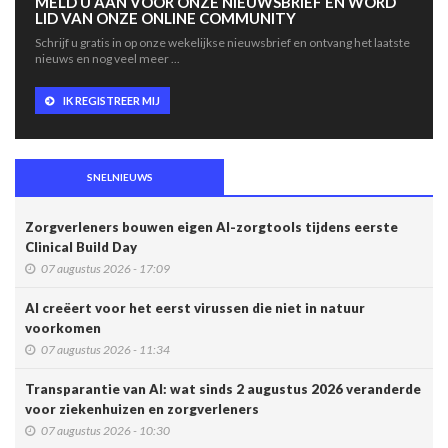
MELD U AAN VOOR ONZE NIEUWSBRIEF EN WORD
LID VAN ONZE ONLINE COMMUNITY
Schrijf u gratis in op onze wekelijkse nieuwsbrief en ontvang het laatste
nieuws en nog veel meer ...
IK REGISTREER MIJ
SNELNIEUWS
Zorgverleners bouwen eigen AI-zorgtools tijdens eerste
Clinical Build Day
07 augustus 2026 - 17:09
AI creëert voor het eerst virussen die niet in natuur
voorkomen
07 augustus 2026 - 11:34
Transparantie van AI: wat sinds 2 augustus 2026 veranderde
voor ziekenhuizen en zorgverleners
07 augustus 2026 - 10:30