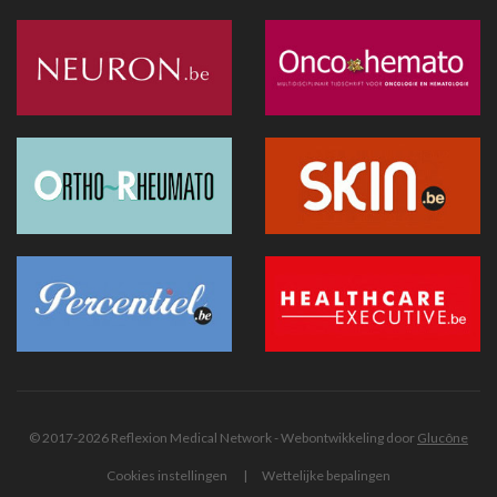
Lucas van de baan
25 juni 2026 - 17:43
Doktr wil uitgroeien tot een allesomvattend zorgplatform
25 juni 2026 - 13:24
Hitte : AZ Sint-Lucas schrapt 115 geplande operaties door
oververhitte server in Parijs
25 juni 2026 - 11:12
Recip-e wil bredere rol opnemen binnen eGezondheid
24 juni 2026 - 19:07
Exoskeletten doen hun intrede in de praktijk: wat artsen
moeten weten
24 juni 2026 - 09:32
Innovatie vereenvoudigt foetale chirurgie bij
middenrifdefect
© 2017-2026 Reflexion Medical Network - Webontwikkeling door
Glucône
24 juni 2026 - 08:52
Cookies instellingen
Wettelijke bepalingen
AI in de geestelijke gezondheidszorg: tussen toegang tot