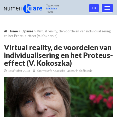
Language
FR
Toggl
navigation
navig
Home
>
Opinies
> Virtual reality, de voordelen van individualisering
en het Proteus-effect (V. Kokoszka)
Virtual reality, de voordelen van
individualisering en het Proteus-
effect (V. Kokoszka)
15 oktober 2025
door Valérie Kokoszka - doctor in de filosofie