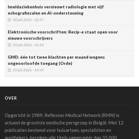
Imeldaziekenhuis vernieuwt radiologie met vijf
echografiezalen en AI-ondersteuning
30 juli 2026 - 10:57
Elektronische voorschriften: Recip-e staat open voor
nieuwe voorschrijvers
29 juli 2026 - 16:45
GMD: één tot twee klachten per maand wegens
ongeoorloofde toegang (Orde)
29 juli 2026 - 14:49
Belgische connected box vereenvoudigt werk van
zorgverleners
15 juli 2026 - 11:24
OVER
Een op de vijf Amerikaanse jongeren maakt gebruik van een
chatbot voor zijn of haar geestelijke gezondheid
Opgericht in 1989, Reflexion Medical Network (RMN) is
14 juli 2026 - 17:29
actueel de grootste medische persgroep in België. Met 12
publicaties bestemd voor huisartsen, specialisten en
Alzheimer: een score voorspelt dementie tien jaar vóór het
apothekers, bereiken alle titels samen méér dan 35.000
optreden van symptomen