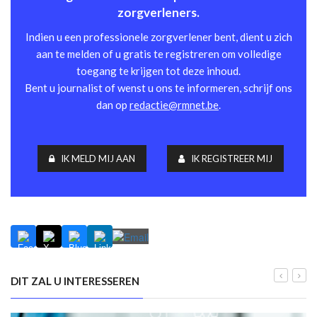
zorgverleners.
Indien u een professionele zorgverlener bent, dient u zich
aan te melden of u gratis te registreren om volledige
toegang te krijgen tot deze inhoud.
Bent u journalist of wenst u ons te informeren, schrijf ons
dan op
redactie@rmnet.be
.
IK MELD MIJ AAN
IK REGISTREER MIJ
DIT ZAL U INTERESSEREN