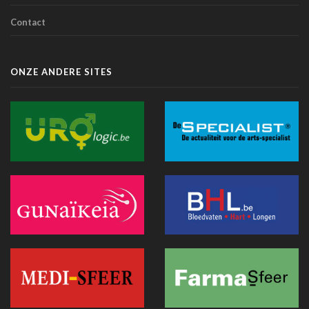
Contact
Belgische primeur: Imeldaziekenhuis zet AI in voor
scherpere beelden met minder straling in cathlab
06 juli 2026 - 10:49
ONZE ANDERE SITES
AZ Oostende test AI-toepassing die consultaties
automatisch omzet in medische verslagen
02 juli 2026 - 14:35
Anthropic lanceert “Claude Science”, een AI-werkomgeving
voor biomedisch onderzoek
01 juli 2026 - 20:51
Belgische primeur: een immersieve virtual reality-capsule
doet zijn intrede in het CNP Saint-Martin
01 juli 2026 - 13:12
Europese Commissie wil snellere uitrol van AI in de
Belgische gezondheidszorg
28 juni 2026 - 13:40
Hitte: Storing bij elektronisch patiëntendossier in AZ Sint-