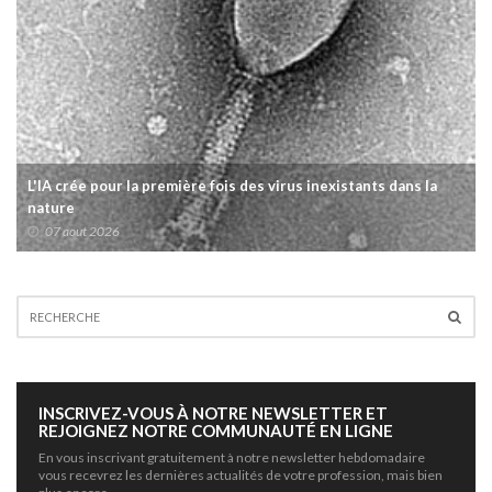
our la première fois des virus inexistants dans la
Transparence d
soignants ce 
026
07 aout 2026
INSCRIVEZ-VOUS À NOTRE NEWSLETTER ET
REJOIGNEZ NOTRE COMMUNAUTÉ EN LIGNE
En vous inscrivant gratuitement à notre newsletter hebdomadaire
vous recevrez les dernières actualités de votre profession, mais bien