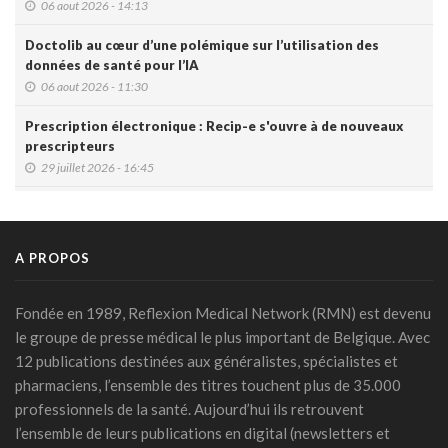
06 aout 2026 - 14:13
Doctolib au cœur d’une polémique sur l’utilisation des
données de santé pour l’IA
06 aout 2026 - 11:30
Prescription électronique : Recip-e s'ouvre à de nouveaux
prescripteurs
29 juillet 2026 - 16:45
DMG: une à deux plaintes par mois pour des accès non
autorisés (Ordre)
29 juillet 2026 - 14:49
A PROPOS
IA et prévention : une nouvelle génération de check-up
médicaux arrive
Fondée en 1989, Reflexion Medical Network (RMN) est devenu
24 juillet 2026 - 09:14
le groupe de presse médical le plus important de Belgique. Avec
12 publications destinées aux généralistes, spécialistes et
France: le Parlement interdit les réseaux sociaux aux moins
pharmaciens, l’ensemble des titres touchent plus de 35.000
de 15 ans, première en Europe
professionnels de la santé. Aujourd’hui ils retrouvent
21 juillet 2026 - 20:39
l’ensemble de leurs publications en digital (newsletters et