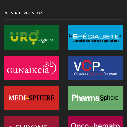
14 juillet 2026 - 11:06
Littératie en santé digitale: une matinée d'information
NOS AUTRES SITES
organisée le 31 août à Bruxelles
13 juillet 2026 - 09:03
TIM-HF3: l'IA vocale surpasse le suivi pondéral pour
anticiper la décompensation cardiaque
10 juillet 2026 - 12:25
Médecins et réseaux sociaux: l'Ordre appelle à la prudence
dans la diffusion d'informations
07 juillet 2026 - 20:56
Les Belges restent les plus réticents d'Europe face au
diagnostic médical par l'IA (étude)
07 juillet 2026 - 09:34
L’Hôpital Imelda premier en Belgique à déployer une IA
réduisant la dose de rayonnement en cathétérisme
06 juillet 2026 - 10:49
L'hôpital d'Ostende teste l'IA en consultation