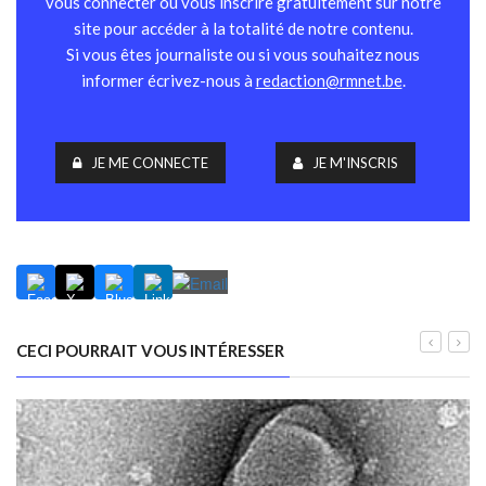
vous connecter ou vous inscrire gratuitement sur notre
site pour accéder à la totalité de notre contenu.
Si vous êtes journaliste ou si vous souhaitez nous
informer écrivez-nous à
redaction@rmnet.be
.
JE ME CONNECTE
JE M'INSCRIS
CECI POURRAIT VOUS INTÉRESSER