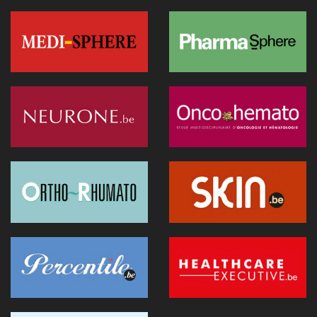
diagnostic médical par l'IA (étude)
07 juillet 2026 - 09:34
L’Hôpital Imelda premier en Belgique à déployer une IA
réduisant la dose de rayonnement en cathétérisme
06 juillet 2026 - 10:49
L'hôpital d'Ostende teste l'IA en consultation
02 juillet 2026 - 14:35
Anthropic lance "Claude Science", un espace de travail IA
pour la recherche biomédicale
01 juillet 2026 - 20:51
Première belge: une capsule immersive de réalité virtuelle
fait son entrée au CNP Saint-Martin
01 juillet 2026 - 13:12
La Commission européenne appelle la Belgique à accélérer le
déploiement de l'IA dans les soins
28 juin 2026 - 13:40