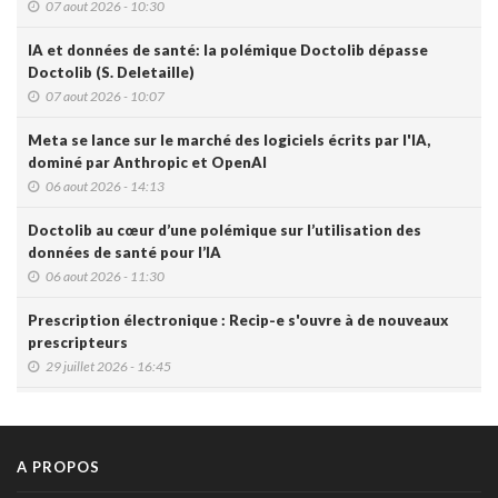
07 aout 2026 - 10:30
IA et données de santé: la polémique Doctolib dépasse
Doctolib (S. Deletaille)
07 aout 2026 - 10:07
Meta se lance sur le marché des logiciels écrits par l'IA,
dominé par Anthropic et OpenAI
06 aout 2026 - 14:13
Doctolib au cœur d’une polémique sur l’utilisation des
données de santé pour l’IA
06 aout 2026 - 11:30
Prescription électronique : Recip-e s'ouvre à de nouveaux
prescripteurs
29 juillet 2026 - 16:45
DMG: une à deux plaintes par mois pour des accès non
autorisés (Ordre)
29 juillet 2026 - 14:49
A PROPOS