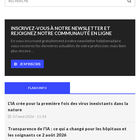
INSCRIVEZ-VOUS À NOTRE NEWSLETTER ET
REJOIGNEZ NOTRE COMMUNAUTÉ EN LIGNE
En vous inscrivant gratuitement à notre newsletter hebdomadaire
vous recevrez les dernières actualités de votre profession, mais bien
plus encore …
JE M'INSCRIS
FLASH INFO
L'IA crée pour la première fois des virus inexistants dans la
nature
07 aout 2026 - 11:34
Transparence de l'IA : ce qui a changé pour les hôpitaux et
les soignants ce 2 août 2026