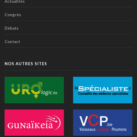
14 juillet 2026 - 16:59
Actualités
Alzheimer: un score prédit la démence dix ans avant les
Congrès
symptômes
14 juillet 2026 - 11:14
Débats
IA et essais cliniques: le plaidoyer pour une meilleure
Contact
transparence
14 juillet 2026 - 11:06
Littératie en santé digitale: une matinée d'information
NOS AUTRES SITES
organisée le 31 août à Bruxelles
13 juillet 2026 - 09:03
TIM-HF3: l'IA vocale surpasse le suivi pondéral pour
anticiper la décompensation cardiaque
10 juillet 2026 - 12:25
Médecins et réseaux sociaux: l'Ordre appelle à la prudence
dans la diffusion d'informations
07 juillet 2026 - 20:56
Les Belges restent les plus réticents d'Europe face au