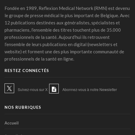
IA et prévention : une nouvelle génération de check-up
médicaux arrive
Fondée en 1989, Reflexion Medical Network (RMN) est devenu
24 juillet 2026 - 09:14
le groupe de presse médical le plus important de Belgique. Avec
12 publications destinées aux généralistes, spécialistes et
France: le Parlement interdit les réseaux sociaux aux moins
pharmaciens, l’ensemble des titres touchent plus de 35.000
de 15 ans, première en Europe
professionnels de la santé. Aujourd’hui ils retrouvent
21 juillet 2026 - 20:39
l’ensemble de leurs publications en digital (newsletters et
L'Ares finance un projet d'IA pour renforcer le diagnostic de
website) et forment une des plus importante communauté de
la malaria en RDC
professionnels de la santé en ligne.
17 juillet 2026 - 14:55
RESTEZ CONNECTÉS
Une box connectée belge pour simplifier le travail des
soignants
15 juillet 2026 - 11:24
Suivez-nous sur X
Abonnez-vous à notre Newsletter
Un jeune Américain sur cinq sollicite un chatbot pour sa
santé mentale
NOS RUBRIQUES
14 juillet 2026 - 17:29
Urgence médicale : l'IA doit d'abord faire ses preuves face
Accueil
au papier ( Valentin Dirken )