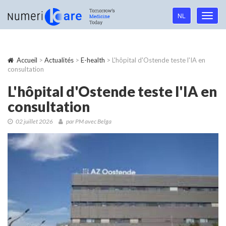
Language
NL
Toggl
navigation
navig
Accueil
>
Actualités
>
E-health
> L'hôpital d'Ostende teste l'IA en
consultation
L'hôpital d'Ostende teste l'IA en
consultation
02 juillet 2026
par PM avec Belga