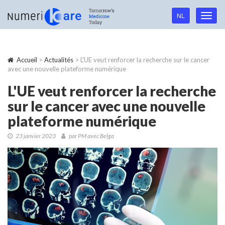
Language
NL
Toggl
navigation
navig
Accueil
>
Actualités
> L'UE veut renforcer la recherche sur le cancer
avec une nouvelle plateforme numérique
L'UE veut renforcer la recherche
sur le cancer avec une nouvelle
plateforme numérique
23 janvier 2023
par PM avec Belga