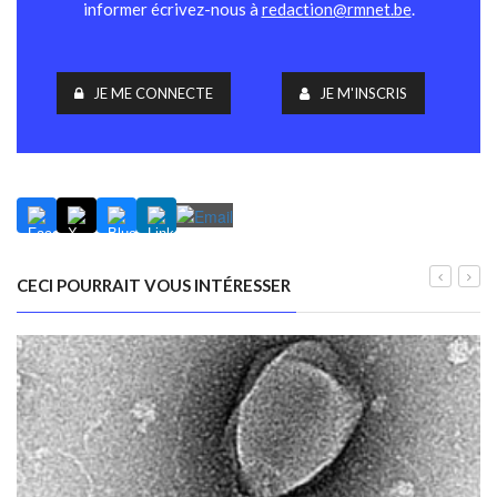
informer écrivez-nous à
redaction@rmnet.be
.
JE ME CONNECTE
JE M'INSCRIS
CECI POURRAIT VOUS INTÉRESSER