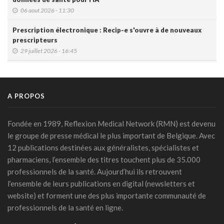
06 aout 2026 - 11:30
Prescription électronique : Recip-e s'ouvre à de nouveaux
prescripteurs
29 juillet 2026 - 16:45
DMG: une à deux plaintes par mois pour des accès non
autorisés (Ordre)
29 juillet 2026 - 14:49
A PROPOS
IA et prévention : une nouvelle génération de check-up
médicaux arrive
Fondée en 1989, Reflexion Medical Network (RMN) est devenu
24 juillet 2026 - 09:14
le groupe de presse médical le plus important de Belgique. Avec
12 publications destinées aux généralistes, spécialistes et
France: le Parlement interdit les réseaux sociaux aux moins
pharmaciens, l’ensemble des titres touchent plus de 35.000
de 15 ans, première en Europe
professionnels de la santé. Aujourd’hui ils retrouvent
21 juillet 2026 - 20:39
l’ensemble de leurs publications en digital (newsletters et
L'Ares finance un projet d'IA pour renforcer le diagnostic de
website) et forment une des plus importante communauté de
la malaria en RDC
professionnels de la santé en ligne.
17 juillet 2026 - 14:55