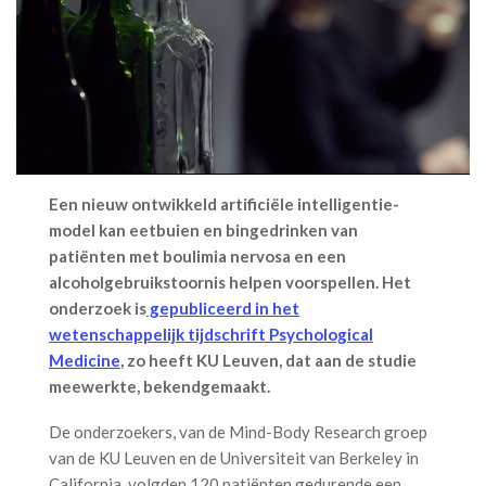
Een nieuw ontwikkeld artificiële intelligentie-
model kan eetbuien en bingedrinken van
patiënten met boulimia nervosa en een
alcoholgebruikstoornis helpen voorspellen. Het
onderzoek is
gepubliceerd in het
wetenschappelijk tijdschrift Psychological
Medicine
, zo heeft KU Leuven, dat aan de studie
meewerkte, bekendgemaakt.
De onderzoekers, van de Mind-Body Research groep
van de KU Leuven en de Universiteit van Berkeley in
California, volgden 120 patiënten gedurende een