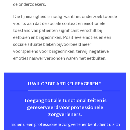
de onderzoekers.
Die fijnmazigheid is nodig, want het onderzoek toonde
voorts aan dat de sociale context en emotionele
toestand van patiënten significant verschilt bij
eetbuien en bingedrinken. Positieve emoties en een
sociale situatie bleken bijvoorbeeld meer
voorspellend voor bingedrinken, terwijl negatieve
emoties nauwer verbonden waren met eetbuiten.
U WIL OP DIT ARTIKEL REAGEREN ?
Toegang tot alle functionaliteiten is
gereserveerd voor professionele
zorgverleners.
Indien u een professionele zorgverlener bent, dient u zich