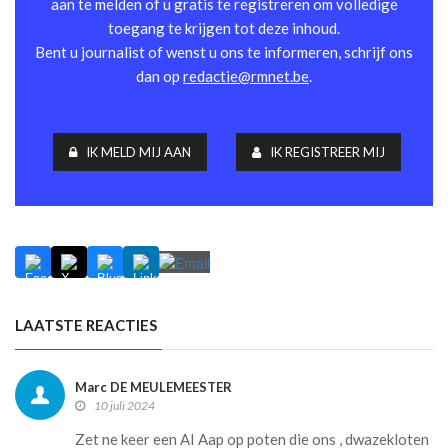
aan te melden of u gratis te registreren om volledige
toegang te krijgen tot deze inhoud.
Bent u journalist of wenst u ons te informeren, schrijf ons
dan op
redactie@rmnet.be
.
IK MELD MIJ AAN
IK REGISTREER MIJ
LAATSTE REACTIES
Marc DE MEULEMEESTER
10 juli 2024
Zet ne keer een AI Aap op poten die ons , dwazekloten