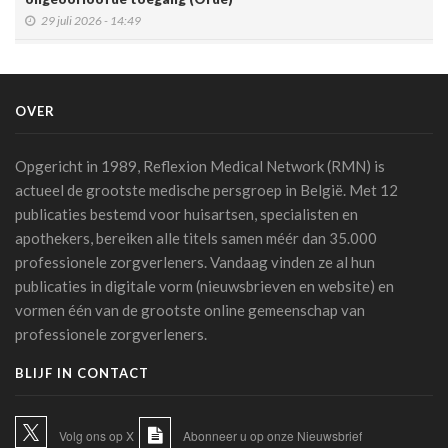
29 juli 2026 - 14:49
Belgische connected box vereenvoudigt werk van
zorgverleners
15 juli 2026 - 11:24
OVER
Een op de vijf Amerikaanse jongeren maakt gebruik van een
chatbot voor zijn of haar geestelijke gezondheid
Opgericht in 1989, Reflexion Medical Network (RMN) is
14 juli 2026 - 17:29
actueel de grootste medische persgroep in België. Met 12
publicaties bestemd voor huisartsen, specialisten en
Alzheimer: een score voorspelt dementie tien jaar vóór het
apothekers, bereiken alle titels samen méér dan 35.000
optreden van symptomen
professionele zorgverleners. Vandaag vinden ze al hun
14 juli 2026 - 11:14
publicaties in digitale vorm (nieuwsbrieven en website) en
AI en klinische proeven: een pleidooi voor meer
vormen één van de grootste online gemeenschap van
transparantie
professionele zorgverleners.
14 juli 2026 - 11:06
BLIJF IN CONTACT
Schaakstudie KU Leuven toont hoe experts complexe
informatie anders verwerken
13 juli 2026 - 07:56
Volg ons op X
Abonneer u op onze Nieuwsbrief