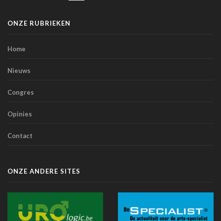
TIM-HF3: spraakgestuurde AI presteert beter dan
gewichtscontrole bij het voorspellen van
ONZE RUBRIEKEN
hartdecompensatie
10 juli 2026 - 12:25
Home
Artsen en sociale media: de Orde roept op tot
voorzichtigheid bij verspreiden van informatie
Nieuws
07 juli 2026 - 20:56
Congres
Belgen blijven de meest terughoudende Europeanen
tegenover een medische diagnose door AI (studie)
Opinies
07 juli 2026 - 09:34
Contact
Belgische primeur: Imeldaziekenhuis zet AI in voor
scherpere beelden met minder straling in cathlab
06 juli 2026 - 10:49
ONZE ANDERE SITES
AZ Oostende test AI-toepassing die consultaties
automatisch omzet in medische verslagen
02 juli 2026 - 14:35
Anthropic lanceert “Claude Science”, een AI-werkomgeving