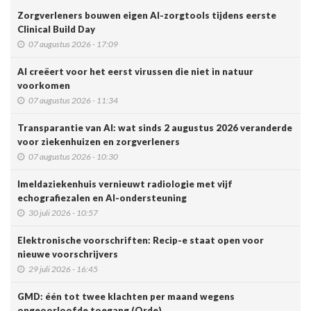
Zorgverleners bouwen eigen AI-zorgtools tijdens eerste
Clinical Build Day
07 augustus 2026 - 17:09
AI creëert voor het eerst virussen die niet in natuur
voorkomen
07 augustus 2026 - 11:34
Transparantie van AI: wat sinds 2 augustus 2026 veranderde
voor ziekenhuizen en zorgverleners
07 augustus 2026 - 10:30
Imeldaziekenhuis vernieuwt radiologie met vijf
echografiezalen en AI-ondersteuning
30 juli 2026 - 10:57
Elektronische voorschriften: Recip-e staat open voor
nieuwe voorschrijvers
29 juli 2026 - 16:45
GMD: één tot twee klachten per maand wegens
ongeoorloofde toegang (Orde)