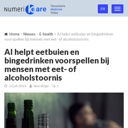
Language
FR
Toggl
navigation
navig
Home
>
Nieuws
>
E-health
> AI helpt eetbuien en bingedrinken
voorspellen bij mensen met eet- of alcoholstoornis
AI helpt eetbuien en
bingedrinken voorspellen bij
mensen met eet- of
alcoholstoornis
10 juli 2024
door Belga
1