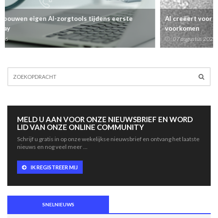
AI creëert voor het eerst virussen die niet in natuur
voorkomen
07 augustus 2026
MELD U AAN VOOR ONZE NIEUWSBRIEF EN WORD
LID VAN ONZE ONLINE COMMUNITY
Schrijf u gratis in op onze wekelijkse nieuwsbrief en ontvang het laatste
nieuws en nog veel meer ...
IK REGISTREER MIJ
SNELNIEUWS