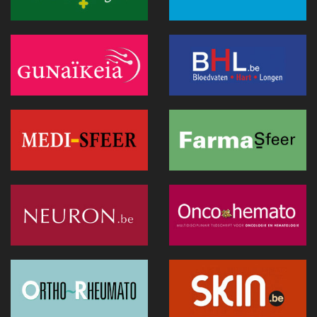
voor biomedisch onderzoek
01 juli 2026 - 20:51
Belgische primeur: een immersieve virtual reality-capsule
doet zijn intrede in het CNP Saint-Martin
01 juli 2026 - 13:12
Europese Commissie wil snellere uitrol van AI in de
Belgische gezondheidszorg
28 juni 2026 - 13:40
Hitte: Storing bij elektronisch patiëntendossier in AZ Sint-
Lucas van de baan
25 juni 2026 - 17:43
Doktr wil uitgroeien tot een allesomvattend zorgplatform
25 juni 2026 - 13:24
Hitte : AZ Sint-Lucas schrapt 115 geplande operaties door
oververhitte server in Parijs
25 juni 2026 - 11:12