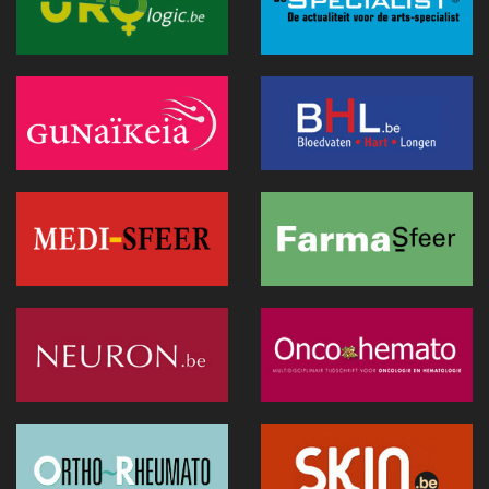
Anthropic lanceert “Claude Science”, een AI-werkomgeving
voor biomedisch onderzoek
01 juli 2026 - 20:51
Belgische primeur: een immersieve virtual reality-capsule
doet zijn intrede in het CNP Saint-Martin
01 juli 2026 - 13:12
Europese Commissie wil snellere uitrol van AI in de
Belgische gezondheidszorg
28 juni 2026 - 13:40
Hitte: Storing bij elektronisch patiëntendossier in AZ Sint-
Lucas van de baan
25 juni 2026 - 17:43
Doktr wil uitgroeien tot een allesomvattend zorgplatform
25 juni 2026 - 13:24
Hitte : AZ Sint-Lucas schrapt 115 geplande operaties door
oververhitte server in Parijs
25 juni 2026 - 11:12