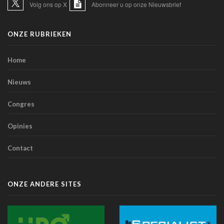
Volg ons op X
Abonneer u op onze Nieuwsbrief
TIM-HF3: spraakgestuurde AI presteert beter dan
gewichtscontrole bij het voorspellen van
ONZE RUBRIEKEN
hartdecompensatie
10 juli 2026 - 12:25
Home
Artsen en sociale media: de Orde roept op tot
voorzichtigheid bij verspreiden van informatie
Nieuws
07 juli 2026 - 20:56
Congres
Belgen blijven de meest terughoudende Europeanen
tegenover een medische diagnose door AI (studie)
Opinies
07 juli 2026 - 09:34
Contact
Belgische primeur: Imeldaziekenhuis zet AI in voor
scherpere beelden met minder straling in cathlab
06 juli 2026 - 10:49
ONZE ANDERE SITES
AZ Oostende test AI-toepassing die consultaties
automatisch omzet in medische verslagen
02 juli 2026 - 14:35