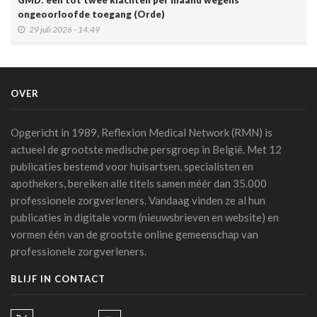
GMD: één tot twee klachten per maand wegens
ongeoorloofde toegang (Orde)
29 juli 2026 - 14:49
Belgische connected box vereenvoudigt werk van
zorgverleners
15 juli 2026 - 11:24
OVER
Een op de vijf Amerikaanse jongeren maakt gebruik van een
chatbot voor zijn of haar geestelijke gezondheid
Opgericht in 1989, Reflexion Medical Network (RMN) is
14 juli 2026 - 17:29
actueel de grootste medische persgroep in België. Met 12
publicaties bestemd voor huisartsen, specialisten en
Alzheimer: een score voorspelt dementie tien jaar vóór het
apothekers, bereiken alle titels samen méér dan 35.000
optreden van symptomen
professionele zorgverleners. Vandaag vinden ze al hun
14 juli 2026 - 11:14
publicaties in digitale vorm (nieuwsbrieven en website) en
AI en klinische proeven: een pleidooi voor meer
vormen één van de grootste online gemeenschap van
transparantie
professionele zorgverleners.
14 juli 2026 - 11:06
BLIJF IN CONTACT
Schaakstudie KU Leuven toont hoe experts complexe
informatie anders verwerken
13 juli 2026 - 07:56