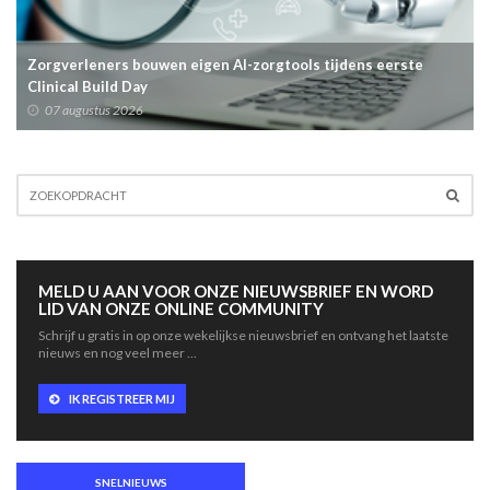
Zorgverleners bouwen eigen AI-zorgtools tijdens eerste
Clinical Build Day
07 augustus 2026
MELD U AAN VOOR ONZE NIEUWSBRIEF EN WORD
LID VAN ONZE ONLINE COMMUNITY
Schrijf u gratis in op onze wekelijkse nieuwsbrief en ontvang het laatste
nieuws en nog veel meer ...
IK REGISTREER MIJ
SNELNIEUWS