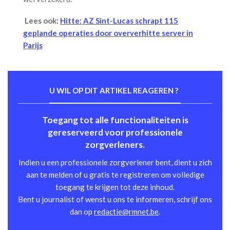
Lees ook:
Hitte: AZ Sint-Lucas schrapt 115
geplande operaties door oververhitte server in
Parijs
U WIL OP DIT ARTIKEL REAGEREN ?
Toegang tot alle functionaliteiten is
gereserveerd voor professionele
zorgverleners.
Indien u een professionele zorgverlener bent, dient u zich
aan te melden of u gratis te registreren om volledige
toegang te krijgen tot deze inhoud.
Bent u journalist of wenst u ons te informeren, schrijf ons
dan op
redactie@rmnet.be
.