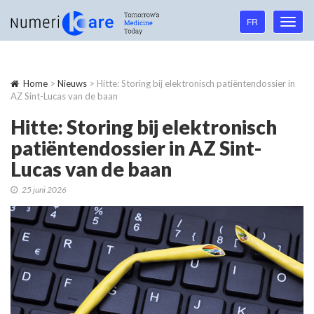
Language
FR
Toggl
navigation
navig
Home
>
Nieuws
> Hitte: Storing bij elektronisch patiëntendossier in
AZ Sint-Lucas van de baan
Hitte: Storing bij elektronisch
patiëntendossier in AZ Sint-
Lucas van de baan
25 juni 2026