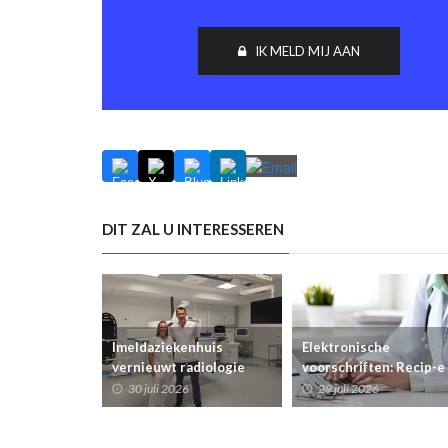
IK MELD MIJ AAN
DIT ZAL U INTERESSEREN
Imeldaziekenhuis
Elektronische
vernieuwt radiologie
voorschriften: Recip-e
met vijf echografiezalen
staat open voor nieuw
30 juli 2026
29 juli 2026
en AI-ondersteuning
voorschrijvers