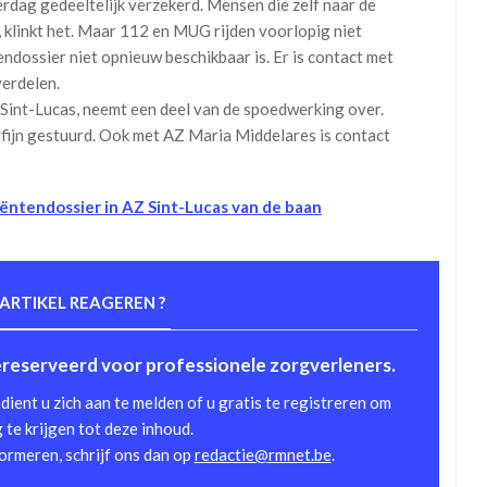
rdag gedeeltelijk verzekerd. Mensen die zelf naar de
 klinkt het. Maar 112 en MUG rijden voorlopig niet
ndossier niet opnieuw beschikbaar is. Er is contact met
verdelen.
 Sint-Lucas, neemt een deel van de spoedwerking over.
fijn gestuurd. Ook met AZ Maria Middelares is contact
tiëntendossier in AZ Sint-Lucas van de baan
 ARTIKEL REAGEREN ?
gereserveerd voor professionele zorgverleners.
dient u zich aan te melden of u gratis te registreren om
te krijgen tot deze inhoud.
formeren, schrijf ons dan op
redactie@rmnet.be
.