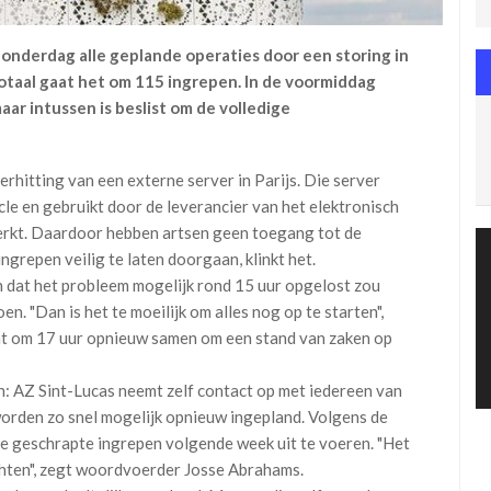
onderdag alle geplande operaties door een storing in
totaal gaat het om 115 ingrepen. In de voormiddag
aar intussen is beslist om de volledige
hitting van een externe server in Parijs. Die server
le en gebruikt door de leverancier van het elektronisch
rkt. Daardoor hebben artsen geen toegang tot de
repen veilig te laten doorgaan, klinkt het.
n dat het probleem mogelijk rond 15 uur opgelost zou
en. "Dan is het te moeilijk om alles nog op te starten",
komt om 17 uur opnieuw samen om een stand van zaken op
n: AZ Sint-Lucas neemt zelf contact op met iedereen van
worden zo snel mogelijk opnieuw ingepland. Volgens de
e geschrapte ingrepen volgende week uit te voeren. "Het
chten", zegt woordvoerder Josse Abrahams.