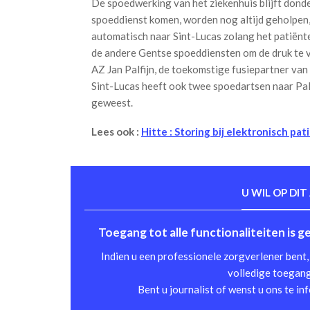
De spoedwerking van het ziekenhuis blijft donde
spoeddienst komen, worden nog altijd geholpen,
automatisch naar Sint-Lucas zolang het patiënte
de andere Gentse spoeddiensten om de druk te 
AZ Jan Palfijn, de toekomstige fusiepartner van
Sint-Lucas heeft ook twee spoedartsen naar Pal
geweest.
Lees ook :
Hitte : Storing bij elektronisch pa
U WIL OP DIT
Toegang tot alle functionaliteiten is 
Indien u een professionele zorgverlener bent, 
volledige toegang 
Bent u journalist of wenst u ons te in