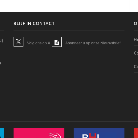
BLIJF IN CONTACT
O
H
N)
Volg ons op X
Abonneer u op onze Nieuwsbrief
C
n
C