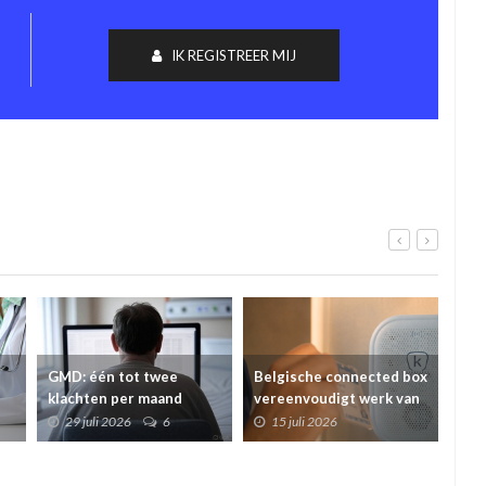
IK REGISTREER MIJ
GMD: één tot twee
Belgische connected box
Een 
klachten per maand
vereenvoudigt werk van
Ame
e
wegens ongeoorloofde
zorgverleners
maa
29 juli 2026
6
15 juli 2026
1
toegang (Orde)
cha
gee