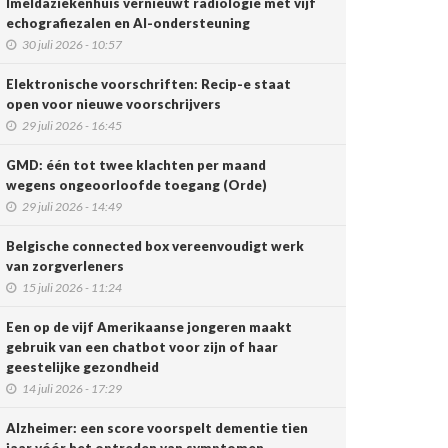
Imeldaziekenhuis vernieuwt radiologie met vijf
echografiezalen en AI-ondersteuning
30 juli 2026 - 10:57
Elektronische voorschriften: Recip-e staat
open voor nieuwe voorschrijvers
29 juli 2026 - 16:45
GMD: één tot twee klachten per maand
wegens ongeoorloofde toegang (Orde)
29 juli 2026 - 14:49
Belgische connected box vereenvoudigt werk
van zorgverleners
15 juli 2026 - 11:24
Een op de vijf Amerikaanse jongeren maakt
gebruik van een chatbot voor zijn of haar
geestelijke gezondheid
14 juli 2026 - 17:29
Alzheimer: een score voorspelt dementie tien