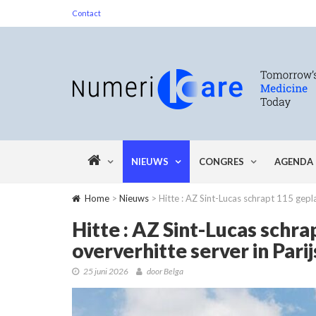
Contact
NIEUWS
CONGRES
AGENDA
Home
>
Nieuws
> Hitte : AZ Sint-Lucas schrapt 115 gepl
Hitte : AZ Sint-Lucas schr
oververhitte server in Parij
25 juni 2026
door Belga