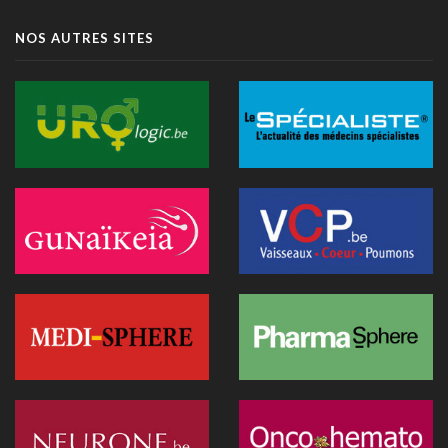
Littératie en santé digitale: une matinée d'information
NOS AUTRES SITES
organisée le 31 août à Bruxelles
13 juillet 2026 - 09:03
TIM-HF3: l'IA vocale surpasse le suivi pondéral pour
anticiper la décompensation cardiaque
10 juillet 2026 - 12:25
Médecins et réseaux sociaux: l'Ordre appelle à la prudence
dans la diffusion d'informations
07 juillet 2026 - 20:56
Les Belges restent les plus réticents d'Europe face au
diagnostic médical par l'IA (étude)
07 juillet 2026 - 09:34
L’Hôpital Imelda premier en Belgique à déployer une IA
réduisant la dose de rayonnement en cathétérisme
06 juillet 2026 - 10:49
L'hôpital d'Ostende teste l'IA en consultation