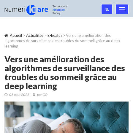
Language
NL
Toggl
navigation
navig
Accueil
>
Actualités
>
E-health
> Vers une amélioration des
algorithmes de surveillance des troubles du sommeil grâce au deep
learning
Vers une amélioration des
algorithmes de surveillance des
troubles du sommeil grâce au
deep learning
03 aout 2023
par GO