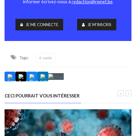
informer écrivez-nous à
redaction@rmnet.be
.
JE ME CONNECTE
JE M'INSCRIS
Tags:
E-santé
CECI POURRAIT VOUS INTÉRESSER