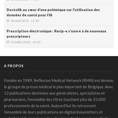
Doctolib au cœur d’une polémique sur l’utilisation des
données de santé pour l’IA
06 aout 2026 - 11:30
Prescription électronique : Recip-e s'ouvre à de nouveaux
prescripteurs
29 juillet 2026 - 16:45
DMG: une à deux plaintes par mois pour des accès non
autorisés (Ordre)
29 juillet 2026 - 14:49
A PROPOS
IA et prévention : une nouvelle génération de check-up
médicaux arrive
Fondée en 1989, Reflexion Medical Network (RMN) est devenu
24 juillet 2026 - 09:14
le groupe de presse médical le plus important de Belgique. Avec
12 publications destinées aux généralistes, spécialistes et
France: le Parlement interdit les réseaux sociaux aux moins
pharmaciens, l’ensemble des titres touchent plus de 35.000
de 15 ans, première en Europe
professionnels de la santé. Aujourd’hui ils retrouvent
21 juillet 2026 - 20:39
l’ensemble de leurs publications en digital (newsletters et
L'Ares finance un projet d'IA pour renforcer le diagnostic de