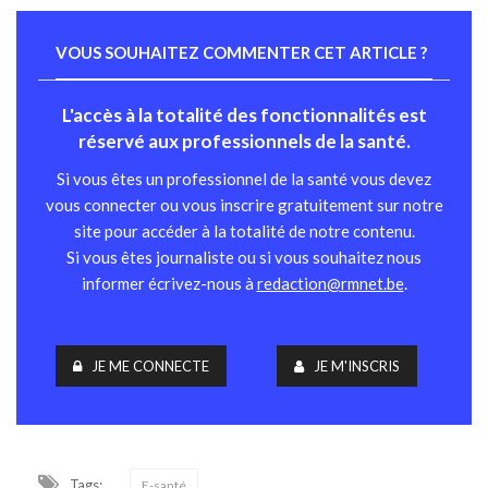
VOUS SOUHAITEZ COMMENTER CET ARTICLE ?
L'accès à la totalité des fonctionnalités est
réservé aux professionnels de la santé.
Si vous êtes un professionnel de la santé vous devez
vous connecter ou vous inscrire gratuitement sur notre
site pour accéder à la totalité de notre contenu.
Si vous êtes journaliste ou si vous souhaitez nous
informer écrivez-nous à
redaction@rmnet.be
.
JE ME CONNECTE
JE M'INSCRIS
Tags:
E-santé