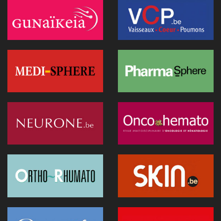
Médecins et réseaux sociaux: l'Ordre appelle à la prudence
dans la diffusion d'informations
07 juillet 2026 - 20:56
Les Belges restent les plus réticents d'Europe face au
diagnostic médical par l'IA (étude)
07 juillet 2026 - 09:34
L’Hôpital Imelda premier en Belgique à déployer une IA
réduisant la dose de rayonnement en cathétérisme
06 juillet 2026 - 10:49
L'hôpital d'Ostende teste l'IA en consultation
02 juillet 2026 - 14:35
Anthropic lance "Claude Science", un espace de travail IA
pour la recherche biomédicale
01 juillet 2026 - 20:51
Première belge: une capsule immersive de réalité virtuelle
fait son entrée au CNP Saint-Martin
01 juillet 2026 - 13:12