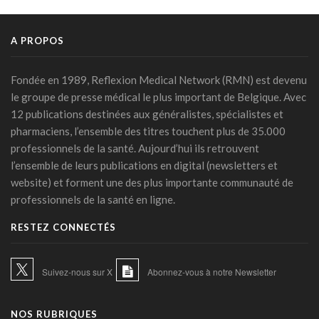
DMG: une à deux plaintes par mois pour des accès non
autorisés (Ordre)
29 juillet 2026 - 14:49
A PROPOS
IA et prévention : une nouvelle génération de check-up
médicaux arrive
Fondée en 1989, Reflexion Medical Network (RMN) est devenu
24 juillet 2026 - 09:14
le groupe de presse médical le plus important de Belgique. Avec
12 publications destinées aux généralistes, spécialistes et
France: le Parlement interdit les réseaux sociaux aux moins
pharmaciens, l’ensemble des titres touchent plus de 35.000
de 15 ans, première en Europe
professionnels de la santé. Aujourd’hui ils retrouvent
21 juillet 2026 - 20:39
l’ensemble de leurs publications en digital (newsletters et
L'Ares finance un projet d'IA pour renforcer le diagnostic de
website) et forment une des plus importante communauté de
la malaria en RDC
professionnels de la santé en ligne.
17 juillet 2026 - 14:55
RESTEZ CONNECTÉS
Une box connectée belge pour simplifier le travail des
soignants
15 juillet 2026 - 11:24
Suivez-nous sur X
Abonnez-vous à notre Newsletter
Un jeune Américain sur cinq sollicite un chatbot pour sa
santé mentale
NOS RUBRIQUES