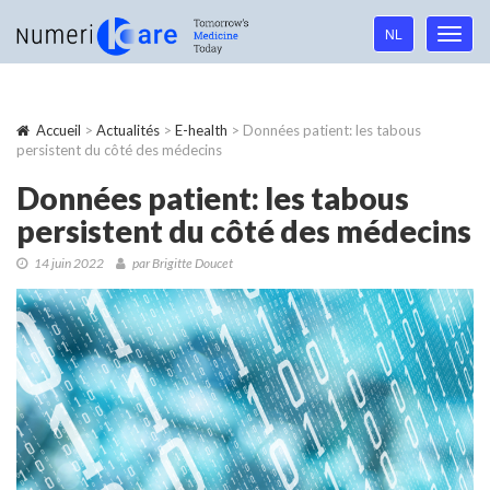
Language
NL
Toggl
navigation
navig
Accueil
>
Actualités
>
E-health
> Données patient: les tabous
persistent du côté des médecins
Données patient: les tabous
persistent du côté des médecins
14 juin 2022
par Brigitte Doucet