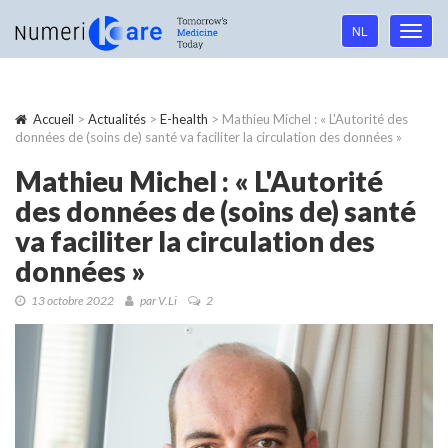
Language
NL
Toggl
navigation
navig
Accueil
>
Actualités
>
E-health
> Mathieu Michel : « L'Autorité des
données de (soins de) santé va faciliter la circulation des données »
Mathieu Michel : « L'Autorité
des données de (soins de) santé
va faciliter la circulation des
données »
13 octobre 2022
par V.Li
2