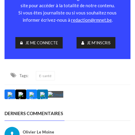
site pour accéder à la totalité de notre contenu.
Si vous êtes journaliste ou si vous souhaitez nous
informer écrivez-nous à
redaction@rmnet.be
.
JE ME CONNECTE
JE M'INSCRIS
Tags:
E-santé
DERNIERS COMMENTAIRES
Olivier Le Moine