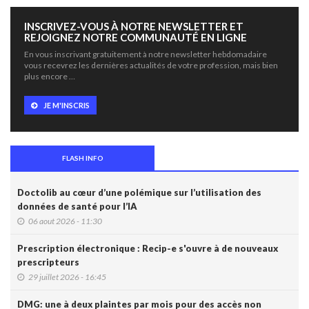
INSCRIVEZ-VOUS À NOTRE NEWSLETTER ET
REJOIGNEZ NOTRE COMMUNAUTÉ EN LIGNE
En vous inscrivant gratuitement à notre newsletter hebdomadaire
vous recevrez les dernières actualités de votre profession, mais bien
plus encore …
JE M'INSCRIS
FLASH INFO
Doctolib au cœur d’une polémique sur l’utilisation des
données de santé pour l’IA
06 aout 2026 - 11:30
Prescription électronique : Recip-e s'ouvre à de nouveaux
prescripteurs
29 juillet 2026 - 16:45
DMG: une à deux plaintes par mois pour des accès non