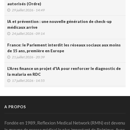
autorisés (Ordre)
29 juillet 2026 - 14:49
IA et prévention : une nouvelle génération de check-up
médicaux arrive
24 juillet 2026 - 09:14
France: le Parlement interdit les réseaux sociaux aux moins
de 15 ans, première en Europe
21 juillet 2026 - 20:39
L'Ares finance un projet d'IA pour renforcer le diagnostic de
la malaria en RDC
17 juillet 2026 - 14:55
Une box connectée belge pour simplifier le travail des
soignants
15 juillet 2026 - 11:24
A PROPOS
Un jeune Américain sur cinq sollicite un chatbot pour sa
santé mentale
Fondée en 1989, Reflexion Medical Network (RMN) est devenu
14 juillet 2026 - 17:29
le groupe de presse médical le plus important de Belgique. Avec