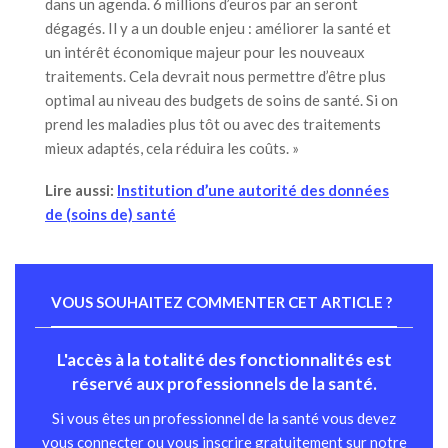
dans un agenda. 6 millions d’euros par an seront
dégagés. Il y a un double enjeu : améliorer la santé et
un intérêt économique majeur pour les nouveaux
traitements. Cela devrait nous permettre d’être plus
optimal au niveau des budgets de soins de santé. Si on
prend les maladies plus tôt ou avec des traitements
mieux adaptés, cela réduira les coûts. »
Lire aussi:
Institution d’une autorité des données
de (soins de) santé
VOUS SOUHAITEZ COMMENTER CET ARTICLE ?
L'accès à la totalité des fonctionnalités est
réservé aux professionnels de la santé.
Si vous êtes un professionnel de la santé vous devez
vous connecter ou vous inscrire gratuitement sur notre