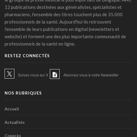
12 publications destinées aux généralistes, spécialistes et
Urgence médicale : l'IA doit d'abord faire ses preuves face
pharmaciens, l’ensemble des titres touchent plus de 35.000
au papier ( Valentin Dirken )
professionnels de la santé. Aujourd’hui ils retrouvent
14 juillet 2026 - 16:59
l’ensemble de leurs publications en digital (newsletters et
Alzheimer: un score prédit la démence dix ans avant les
website) et forment une des plus importante communauté de
symptômes
professionnels de la santé en ligne.
14 juillet 2026 - 11:14
RESTEZ CONNECTÉS
IA et essais cliniques: le plaidoyer pour une meilleure
transparence
14 juillet 2026 - 11:06
Suivez-nous sur X
Abonnez-vous à notre Newsletter
Littératie en santé digitale: une matinée d'information
organisée le 31 août à Bruxelles
NOS RUBRIQUES
13 juillet 2026 - 09:03
TIM-HF3: l'IA vocale surpasse le suivi pondéral pour
Accueil
anticiper la décompensation cardiaque
10 juillet 2026 - 12:25
Actualités
Médecins et réseaux sociaux: l'Ordre appelle à la prudence
Congrès