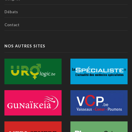
dans la diffusion d'informations
07 juillet 2026 - 20:56
Débats
Les Belges restent les plus réticents d'Europe face au
Contact
diagnostic médical par l'IA (étude)
07 juillet 2026 - 09:34
L’Hôpital Imelda premier en Belgique à déployer une IA
NOS AUTRES SITES
réduisant la dose de rayonnement en cathétérisme
06 juillet 2026 - 10:49
L'hôpital d'Ostende teste l'IA en consultation
02 juillet 2026 - 14:35
Anthropic lance "Claude Science", un espace de travail IA
pour la recherche biomédicale
01 juillet 2026 - 20:51
Première belge: une capsule immersive de réalité virtuelle
fait son entrée au CNP Saint-Martin
01 juillet 2026 - 13:12