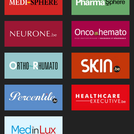
La Commission européenne appelle la Belgique à accélérer le
déploiement de l'IA dans les soins
28 juin 2026 - 13:40
Nouveau au 1er juillet: kinés et sages-femmes en vidéo,
dentistes sans suppléments BIM
27 juin 2026 - 15:09
Doktr veut devenir la nouvelle porte d'entrée des soins
26 juin 2026 - 08:58
Canicule : un hôpital flamand contraint de reporter des
opérations après la surchauffe d’un serveur
25 juin 2026 - 11:49
Recip-e veut devenir l'interlocuteur des prestataires dans la
e-santé
24 juin 2026 - 19:07
Les exosquelettes arrivent en consultation : ce que les
médecins doivent savoir
24 juin 2026 - 09:32