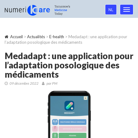
Language
NL
Toggl
navigation
navig
Accueil
>
Actualités
>
E-health
> Medadapt : une application pour
l’adaptation posologique des médicaments
Medadapt : une application pour
l’adaptation posologique des
médicaments
09 décembre 2022
par PM