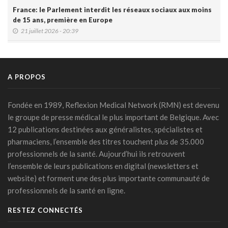
France: le Parlement interdit les réseaux sociaux aux moins
de 15 ans, première en Europe
21 juillet 2026 - 20:39
L'Ares finance un projet d'IA pour renforcer le diagnostic de
la malaria en RDC
17 juillet 2026 - 14:55
A PROPOS
Une box connectée belge pour simplifier le travail des
soignants
Fondée en 1989, Reflexion Medical Network (RMN) est devenu
15 juillet 2026 - 11:24
le groupe de presse médical le plus important de Belgique. Avec
12 publications destinées aux généralistes, spécialistes et
Un jeune Américain sur cinq sollicite un chatbot pour sa
pharmaciens, l’ensemble des titres touchent plus de 35.000
santé mentale
professionnels de la santé. Aujourd’hui ils retrouvent
14 juillet 2026 - 17:29
l’ensemble de leurs publications en digital (newsletters et
Urgence médicale : l'IA doit d'abord faire ses preuves face
website) et forment une des plus importante communauté de
au papier ( Valentin Dirken )
professionnels de la santé en ligne.
14 juillet 2026 - 16:59
RESTEZ CONNECTÉS
Alzheimer: un score prédit la démence dix ans avant les
symptômes