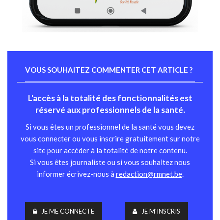
VOUS SOUHAITEZ COMMENTER CET ARTICLE ?
L'accès à la totalité des fonctionnalités est
réservé aux professionnels de la santé.
Si vous êtes un professionnel de la santé vous devez
vous connecter ou vous inscrire gratuitement sur notre
site pour accéder à la totalité de notre contenu.
Si vous êtes journaliste ou si vous souhaitez nous
informer écrivez-nous à
redaction@rmnet.be
.
JE ME CONNECTE
JE M'INSCRIS