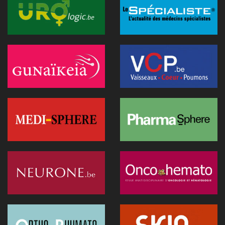
L’Hôpital Imelda premier en Belgique à déployer une IA
réduisant la dose de rayonnement en cathétérisme
06 juillet 2026 - 10:49
L'hôpital d'Ostende teste l'IA en consultation
02 juillet 2026 - 14:35
Anthropic lance "Claude Science", un espace de travail IA
pour la recherche biomédicale
01 juillet 2026 - 20:51
Première belge: une capsule immersive de réalité virtuelle
fait son entrée au CNP Saint-Martin
01 juillet 2026 - 13:12
La Commission européenne appelle la Belgique à accélérer le
déploiement de l'IA dans les soins
28 juin 2026 - 13:40
Nouveau au 1er juillet: kinés et sages-femmes en vidéo,
dentistes sans suppléments BIM
27 juin 2026 - 15:09