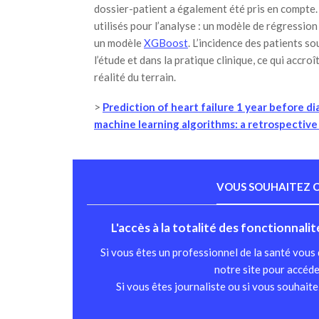
dossier-patient a également été pris en compte
utilisés pour l’analyse : un modèle de régressio
un modèle
XGBoost
. L’incidence des patients so
l’étude et dans la pratique clinique, ce qui accro
réalité du terrain.
>
Prediction of heart failure 1 year before di
machine learning algorithms: a retrospective
VOUS SOUHAITEZ C
L'accès à la totalité des fonctionnali
Si vous êtes un professionnel de la santé vous
notre site pour accéde
Si vous êtes journaliste ou si vous souhait