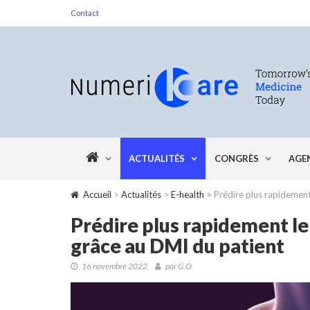
Contact
ACTUALITÉS
CONGRÈS
AGE
Accueil
>
Actualités
>
E-health
> Prédire plus rapidement 
Prédire plus rapidement le
grâce au DMI du patient
16 novembre 2022
par G.O