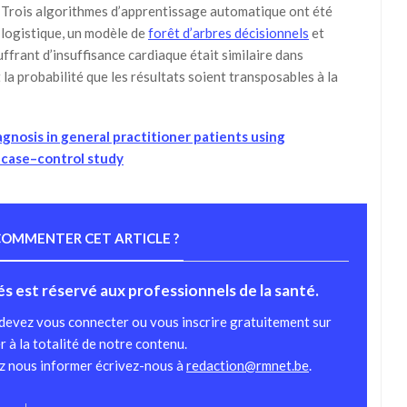
. Trois algorithmes d’apprentissage automatique ont été
n logistique, un modèle de
forêt d’arbres décisionnels
et
uffrant d’insuffisance cardiaque était similaire dans
ît la probabilité que les résultats soient transposables à la
agnosis in general practitioner patients using
 case–control study
OMMENTER CET ARTICLE ?
tés est réservé aux professionnels de la santé.
 devez vous connecter ou vous inscrire gratuitement sur
r à la totalité de notre contenu.
ez nous informer écrivez-nous à
redaction@rmnet.be
.