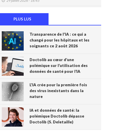
29 juillet 2026 - 16:45
DMG: une à deux plaintes par mois pour des
accès non autorisés (Ordre)
PLUS LUS
29 juillet 2026 - 14:49
Transparence de l'IA : ce qui a
IA et prévention : une nouvelle génération de
changé pour les hôpitaux et les
check-up médicaux arrive
soignants ce 2 août 2026
24 juillet 2026 - 09:14
France: le Parlement interdit les réseaux
Doctolib au cœur d’une
sociaux aux moins de 15 ans, première en
polémique sur l’utilisation des
Europe
données de santé pour l’IA
21 juillet 2026 - 20:39
L'IA crée pour la première fois
L'Ares finance un projet d'IA pour renforcer le
des virus inexistants dans la
diagnostic de la malaria en RDC
nature
17 juillet 2026 - 14:55
IA et données de santé: la
Une box connectée belge pour simplifier le
polémique Doctolib dépasse
travail des soignants
Doctolib (S. Deletaille)
15 juillet 2026 - 11:24