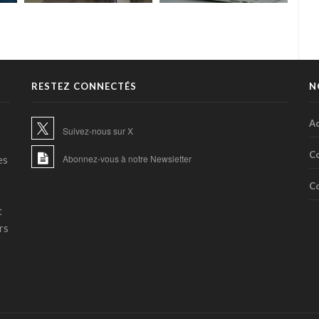
transcription des
d'une opération
app
pensées sans implant
médicale
RESTEZ CONNECTÉS
N
Ac
Suivez-nous sur X
C
Abonnez-vous à notre Newsletter
es
C
t
rs