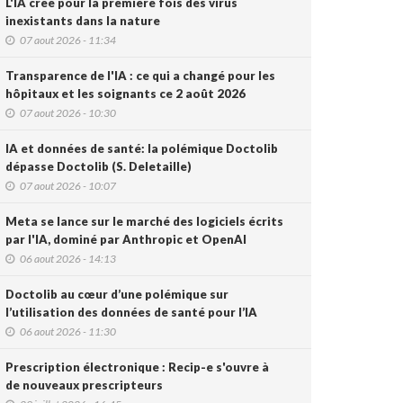
L'IA crée pour la première fois des virus
inexistants dans la nature
07 aout 2026 - 11:34
Transparence de l'IA : ce qui a changé pour les
hôpitaux et les soignants ce 2 août 2026
07 aout 2026 - 10:30
IA et données de santé: la polémique Doctolib
dépasse Doctolib (S. Deletaille)
07 aout 2026 - 10:07
Meta se lance sur le marché des logiciels écrits
par l'IA, dominé par Anthropic et OpenAI
06 aout 2026 - 14:13
Doctolib au cœur d’une polémique sur
l’utilisation des données de santé pour l’IA
06 aout 2026 - 11:30
Prescription électronique : Recip-e s'ouvre à
de nouveaux prescripteurs