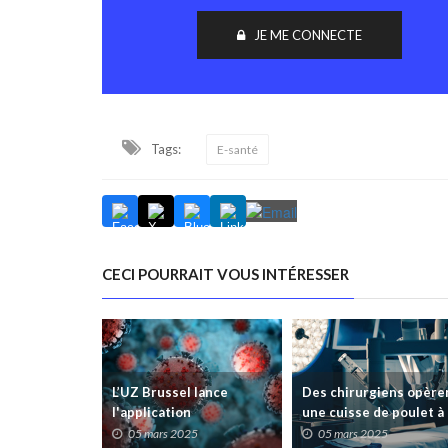
JE ME CONNECTE
Tags:
E-santé
CECI POURRAIT VOUS INTÉRESSER
L’UZ Brussel lance
Des chirurgiens opère
l'application
une cuisse de poulet à
Stimulus@home pour les
Shanghai depuis Gand :
05 mars 2025
05 mars 2025