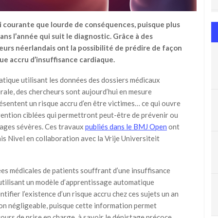
si courante que lourde de conséquences, puisque plus
s l’année qui suit le diagnostic.
Grâce
à des
eurs néerlandais ont la possibilité de prédire de façon
ue accru d’insuffisance cardiaque.
tique utilisant les données des dossiers médicaux
rale, des chercheurs sont aujourd’hui en mesure
résentent un risque accru d’en être victimes… ce qui ouvre
ention ciblées qui permettront peut-être de prévenir ou
mages sévères. Ces travaux
publiés dans le BMJ Open
ont
is Nivel en collaboration avec la Vrije Universiteit
nées médicales de patients souffrant d’une insuffisance
 utilisant un modèle d’apprentissage automatique
ntifier l’existence d’un risque accru chez ces sujets un an
non négligeable, puisque cette information permet
cours de prise en charge, à savoir le dépistage précoce.