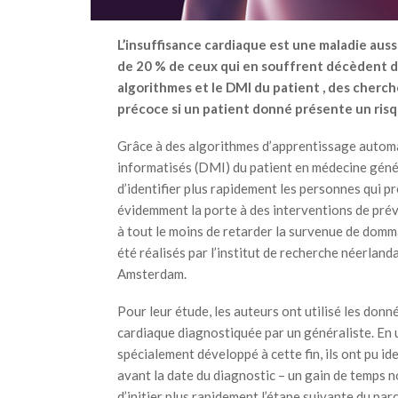
L’insuffisance cardiaque est une maladie aus
de 20 % de ceux qui en souffrent décèdent dan
algorithmes et le DMI du patient , des cherch
précoce si un patient donné présente un risq
Grâce à des algorithmes d’apprentissage automa
informatisés (DMI) du patient en médecine géné
d’identifier plus rapidement les personnes qui p
évidemment la porte à des interventions de prév
à tout le moins de retarder la survenue de dom
été réalisés par l’institut de recherche néerlanda
Amsterdam.
Pour leur étude, les auteurs ont utilisé les don
cardiaque diagnostiquée par un généraliste. En
spécialement développé à cette fin, ils ont pu ide
avant la date du diagnostic – un gain de temps 
d’initier plus rapidement l’étape suivante du par