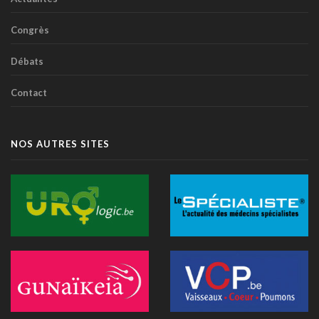
Alzheimer: un score prédit la démence dix ans avant les
Congrès
symptômes
14 juillet 2026 - 11:14
Débats
IA et essais cliniques: le plaidoyer pour une meilleure
Contact
transparence
14 juillet 2026 - 11:06
Littératie en santé digitale: une matinée d'information
NOS AUTRES SITES
organisée le 31 août à Bruxelles
13 juillet 2026 - 09:03
TIM-HF3: l'IA vocale surpasse le suivi pondéral pour
anticiper la décompensation cardiaque
10 juillet 2026 - 12:25
Médecins et réseaux sociaux: l'Ordre appelle à la prudence
dans la diffusion d'informations
07 juillet 2026 - 20:56
Les Belges restent les plus réticents d'Europe face au