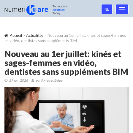
Language
NL
Toggl
navigation
navig
Accueil
>
Actualités
> Nouveau au 1er juillet: kinés et sages-femmes
en vidéo, dentistes sans suppléments BIM
Nouveau au 1er juillet: kinés et
sages-femmes en vidéo,
dentistes sans suppléments BIM
27 juin 2026
par PM avec Belga