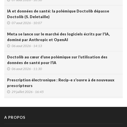
IA et données de santé: la polémique Doctolib dépasse
Doctolib (S. Deletaille)
07 aout 2026 - 10:07
Meta se lance sur le marché des logiciels écrits par l'IA,
dominé par Anthropic et OpenAI
06 aout 2026 - 14:13
Doctolib au cœur d’une polémique sur l’utilisation des
données de santé pour l’IA
06 aout 2026 - 11:30
Prescription électronique : Recip-e s'ouvre à de nouveaux
prescripteurs
29 juillet 2026 - 16:45
DMG: une à deux plaintes par mois pour des accès non
autorisés (Ordre)
29 juillet 2026 - 14:49
A PROPOS
IA et prévention : une nouvelle génération de check-up