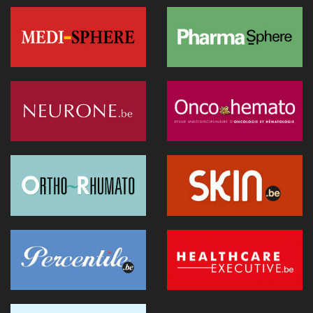
diagnostic médical par l'IA (étude)
07 juillet 2026 - 09:34
L’Hôpital Imelda premier en Belgique à déployer une IA
réduisant la dose de rayonnement en cathétérisme
06 juillet 2026 - 10:49
L'hôpital d'Ostende teste l'IA en consultation
02 juillet 2026 - 14:35
Anthropic lance "Claude Science", un espace de travail IA
pour la recherche biomédicale
01 juillet 2026 - 20:51
Première belge: une capsule immersive de réalité virtuelle
fait son entrée au CNP Saint-Martin
01 juillet 2026 - 13:12
La Commission européenne appelle la Belgique à accélérer le
déploiement de l'IA dans les soins
28 juin 2026 - 13:40