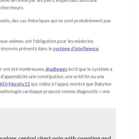
tème de revue par les pairs, empêchant ainsi une
 chercheurs.
soumis, des cas théoriques qui ne sont probablement pas
 eux-mêmes, est l’obligation pour les médecins
s énoncés présents dans le
système d’intelligence
ter ont été nombreuses,
@adbeggs
écrit que le système a
appendicite une constipation, une urétrite ou une
@DrMurphy11
qui, vidéo à l’appui, montre que Babylon
 pathologie cardiaque proposé comme diagnostic « une
elops central chest pain with sweating and