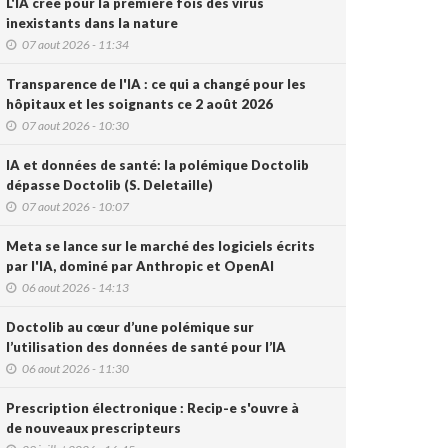
L'IA crée pour la première fois des virus
inexistants dans la nature
07 aout 2026 - 11:34
Transparence de l'IA : ce qui a changé pour les
hôpitaux et les soignants ce 2 août 2026
07 aout 2026 - 10:30
IA et données de santé: la polémique Doctolib
dépasse Doctolib (S. Deletaille)
07 aout 2026 - 10:07
Meta se lance sur le marché des logiciels écrits
par l'IA, dominé par Anthropic et OpenAI
06 aout 2026 - 14:13
Doctolib au cœur d’une polémique sur
l’utilisation des données de santé pour l’IA
06 aout 2026 - 11:30
Prescription électronique : Recip-e s'ouvre à
de nouveaux prescripteurs