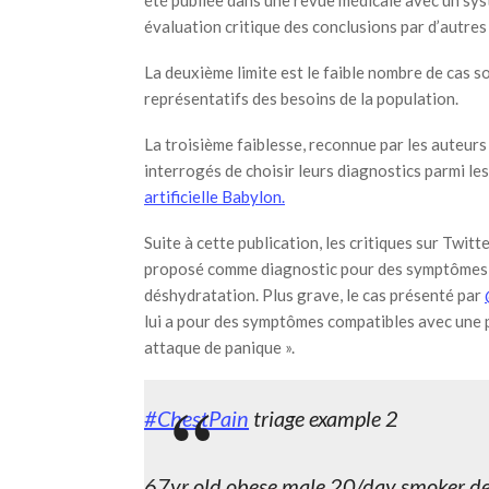
été publiée dans une revue médicale avec un sys
évaluation critique des conclusions par d’autres
La deuxième limite est le faible nombre de cas 
représentatifs des besoins de la population.
La troisième faiblesse, reconnue par les auteurs
interrogés de choisir leurs diagnostics parmi le
artificielle Babylon.
Suite à cette publication, les critiques sur Twit
proposé comme diagnostic pour des symptômes d’
déshydratation. Plus grave, le cas présenté par
lui a pour des symptômes compatibles avec une
attaque de panique ».
#ChestPain
triage example 2
67yr old obese male 20/day smoker dev