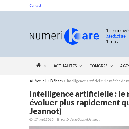
Contact
ACTUALITÉS
CONGRÈS
AGE
Accueil
>
Débats
> Intelligence artificielle : le métier 
Intelligence artificielle : l
évoluer plus rapidement qu
Jeannot)
17 aout 2018
par
Dr Jean Gabriel Jeannot