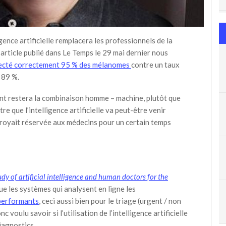
igence artificielle remplacera les professionnels de la
article publié dans Le Temps le 29 mai dernier nous
tecté correctement 95 % des mélanomes
contre un taux
 89 %.
ant restera la combinaison homme – machine, plutôt que
re que l’intelligence artificielle va peut-être venir
 croyait réservée aux médecins pour un certain temps
dy of artificial intelligence and human doctors for the
ue les systèmes qui analysent en ligne les
performants
, ceci aussi bien pour le triage (urgent / non
c voulu savoir si l’utilisation de l’intelligence artificielle
iagnostics.