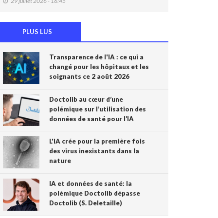
29 juillet 2026 - 16:45
DMG: une à deux plaintes par mois pour des
accès non autorisés (Ordre)
PLUS LUS
29 juillet 2026 - 14:49
Transparence de l'IA : ce qui a
IA et prévention : une nouvelle génération de
changé pour les hôpitaux et les
check-up médicaux arrive
soignants ce 2 août 2026
24 juillet 2026 - 09:14
France: le Parlement interdit les réseaux
Doctolib au cœur d’une
sociaux aux moins de 15 ans, première en
polémique sur l’utilisation des
Europe
données de santé pour l’IA
21 juillet 2026 - 20:39
L'IA crée pour la première fois
L'Ares finance un projet d'IA pour renforcer le
des virus inexistants dans la
diagnostic de la malaria en RDC
nature
17 juillet 2026 - 14:55
IA et données de santé: la
Une box connectée belge pour simplifier le
polémique Doctolib dépasse
travail des soignants
Doctolib (S. Deletaille)
15 juillet 2026 - 11:24