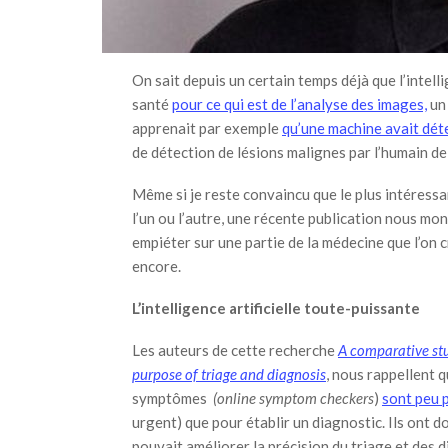
On sait depuis un certain temps déjà que l’intell
santé
pour ce qui est de l’analyse des images,
un 
apprenait par exemple
qu’une machine avait dé
de détection de lésions malignes par l’humain de
Même si je reste convaincu que le plus intéress
l’un ou l’autre, une récente publication nous mont
empiéter sur une partie de la médecine que l’on
encore.
L’intelligence artificielle toute-puissante
Les auteurs de cette recherche
A comparative stu
purpose of triage and diagnosis
, nous rappellent q
symptômes
(online symptom checkers
)
sont peu 
urgent) que pour établir un diagnostic. Ils ont don
pouvait améliorer la précision du triage et des d