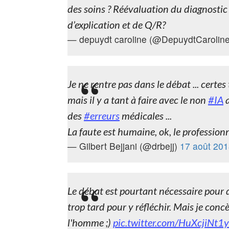
des soins ? Réévaluation du diagnostic 
d’explication et de Q/R?
— depuydt caroline (@DepuydtCarolin
Je ne rentre pas dans le débat ... certes 
mais il y a tant à faire avec le non
#IA
a
des
#erreurs
médicales ...
La faute est humaine, ok, le profession
— Gilbert Bejjani (@drbejj)
17 août 20
Le débat est pourtant nécessaire pour d
trop tard pour y réfléchir. Mais je concè
l'homme ;)
pic.twitter.com/HuXcjiNt1y