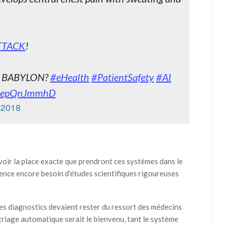
TTACK
!
S BABYLON?
#eHealth
#PatientSafety
#AI
m/bepQnJmmhD
t 2018
 savoir la place exacte que prendront ces systèmes dans le
dence encore besoin d’études scientifiques rigoureuses
 des diagnostics devaient rester du ressort des médecins
triage automatique serait le bienvenu, tant le système