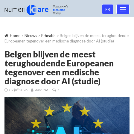
Language
FR
Toggl
navigation
navig
Home
>
Nieuws
>
E-health
> Belgen blijven de meest terughoudende
Europeanen tegenover een medische diagnose door AI (studie)
Belgen blijven de meest
terughoudende Europeanen
tegenover een medische
diagnose door AI (studie)
07 juli 2026
door P.M.
1