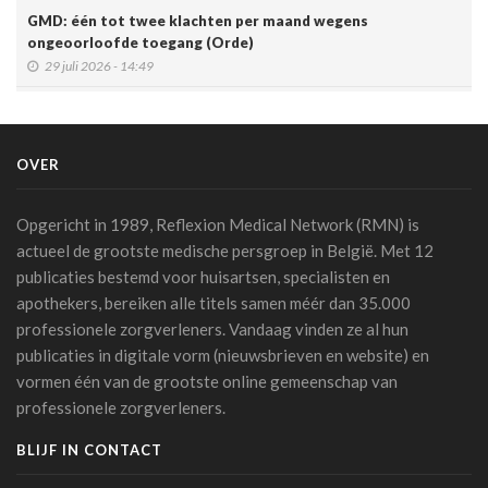
GMD: één tot twee klachten per maand wegens
ongeoorloofde toegang (Orde)
29 juli 2026 - 14:49
Belgische connected box vereenvoudigt werk van
zorgverleners
15 juli 2026 - 11:24
OVER
Een op de vijf Amerikaanse jongeren maakt gebruik van een
chatbot voor zijn of haar geestelijke gezondheid
Opgericht in 1989, Reflexion Medical Network (RMN) is
14 juli 2026 - 17:29
actueel de grootste medische persgroep in België. Met 12
publicaties bestemd voor huisartsen, specialisten en
Alzheimer: een score voorspelt dementie tien jaar vóór het
apothekers, bereiken alle titels samen méér dan 35.000
optreden van symptomen
professionele zorgverleners. Vandaag vinden ze al hun
14 juli 2026 - 11:14
publicaties in digitale vorm (nieuwsbrieven en website) en
AI en klinische proeven: een pleidooi voor meer
vormen één van de grootste online gemeenschap van
transparantie
professionele zorgverleners.
14 juli 2026 - 11:06
BLIJF IN CONTACT
Schaakstudie KU Leuven toont hoe experts complexe
informatie anders verwerken