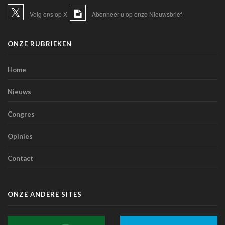
13 juli 2026 - 07:56
Volg ons op X
Abonneer u op onze Nieuwsbrief
TIM-HF3: spraakgestuurde AI presteert beter dan
gewichtscontrole bij het voorspellen van
ONZE RUBRIEKEN
hartdecompensatie
10 juli 2026 - 12:25
Home
Artsen en sociale media: de Orde roept op tot
voorzichtigheid bij verspreiden van informatie
Nieuws
07 juli 2026 - 20:56
Congres
Belgen blijven de meest terughoudende Europeanen
tegenover een medische diagnose door AI (studie)
Opinies
07 juli 2026 - 09:34
Contact
Belgische primeur: Imeldaziekenhuis zet AI in voor
scherpere beelden met minder straling in cathlab
06 juli 2026 - 10:49
ONZE ANDERE SITES
AZ Oostende test AI-toepassing die consultaties
automatisch omzet in medische verslagen
02 juli 2026 - 14:35