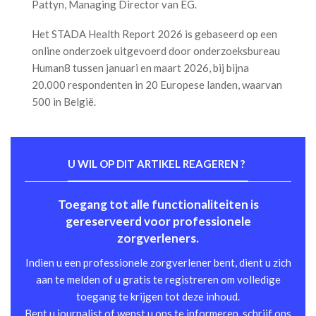
Pattyn, Managing Director van EG.
Het STADA Health Report 2026 is gebaseerd op een
online onderzoek uitgevoerd door onderzoeksbureau
Human8 tussen januari en maart 2026, bij bijna
20.000 respondenten in 20 Europese landen, waarvan
500 in België.
U WIL OP DIT ARTIKEL REAGEREN ?
Toegang tot alle functionaliteiten is
gereserveerd voor professionele
zorgverleners.
Indien u een professionele zorgverlener bent, dient u zich
aan te melden of u gratis te registreren om volledige
toegang te krijgen tot deze inhoud.
Bent u journalist of wenst u ons te informeren, schrijf ons