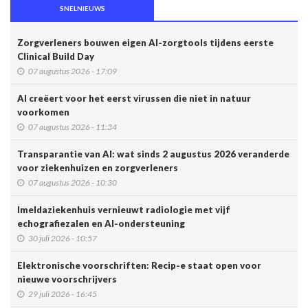
SNELNIEUWS
Zorgverleners bouwen eigen AI-zorgtools tijdens eerste
Clinical Build Day
07 augustus 2026 - 17:09
AI creëert voor het eerst virussen die niet in natuur
voorkomen
07 augustus 2026 - 11:34
Transparantie van AI: wat sinds 2 augustus 2026 veranderde
voor ziekenhuizen en zorgverleners
07 augustus 2026 - 10:30
Imeldaziekenhuis vernieuwt radiologie met vijf
echografiezalen en AI-ondersteuning
30 juli 2026 - 10:57
Elektronische voorschriften: Recip-e staat open voor
nieuwe voorschrijvers
29 juli 2026 - 16:45