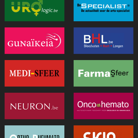
Anthropic lanceert “Claude Science”, een AI-werkomgeving
voor biomedisch onderzoek
01 juli 2026 - 20:51
Belgische primeur: een immersieve virtual reality-capsule
doet zijn intrede in het CNP Saint-Martin
01 juli 2026 - 13:12
Europese Commissie wil snellere uitrol van AI in de
Belgische gezondheidszorg
28 juni 2026 - 13:40
Hitte: Storing bij elektronisch patiëntendossier in AZ Sint-
Lucas van de baan
25 juni 2026 - 17:43
Doktr wil uitgroeien tot een allesomvattend zorgplatform
25 juni 2026 - 13:24
Hitte : AZ Sint-Lucas schrapt 115 geplande operaties door
oververhitte server in Parijs