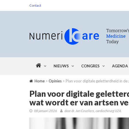
Contact
NIEUWS
CONGRES
AGENDA
Home
>
Opinies
> Plan voor digitale geletterdheid in de
Plan voor digitale gelette
wat wordt er van artsen ver
08 januari 2026
door dr. Jan Coveliers, cardiochirurg UZA