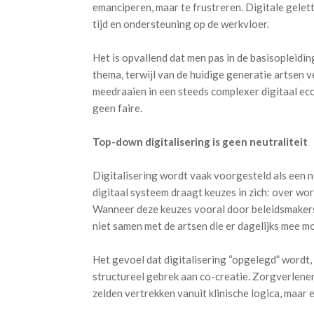
emanciperen, maar te frustreren. Digitale gelet
tijd en ondersteuning op de werkvloer.
Het is opvallend dat men pas in de basisopleidi
thema, terwijl van de huidige generatie artsen
meedraaien in een steeds complexer digitaal eco
geen faire.
Top-down digitalisering is geen neutraliteit
Digitalisering wordt vaak voorgesteld als een neu
digitaal systeem draagt keuzes in zich: over wo
Wanneer deze keuzes vooral door beleidsmakers
niet samen met de artsen die er dagelijks mee 
Het gevoel dat digitalisering “opgelegd” wordt,
structureel gebrek aan co-creatie. Zorgverlene
zelden vertrekken vanuit klinische logica, maar