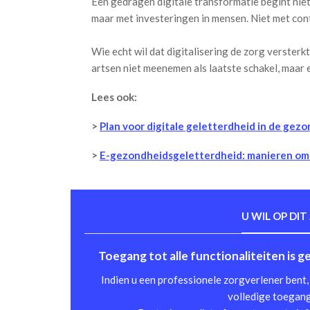
Een gedragen digitale transformatie begint niet
maar met investeringen in mensen. Niet met con
Wie echt wil dat digitalisering de zorg verster
artsen niet meenemen als laatste schakel, maar e
Lees ook:
>
Plan voor digitale geletterdheid in de gez
>
E-gezondheidsgeletterdheid: manieren om 
U WIL OP DIT
Toegang tot alle functionaliteiten is 
Indien u een professionele zorgverlener bent, 
volledige toegang 