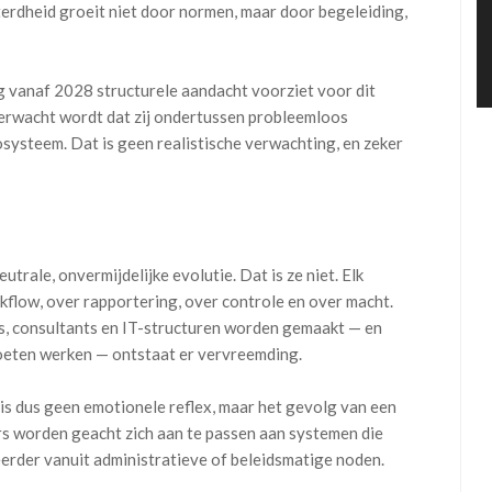
terdheid groeit niet door normen, maar door begeleiding,
ng vanaf 2028 structurele aandacht voorziet voor dit
 verwacht wordt dat zij ondertussen probleemloos
systeem. Dat is geen realistische verwachting, en zeker
trale, onvermijdelijke evolutie. Dat is ze niet. Elk
rkflow, over rapportering, over controle en over macht.
, consultants en IT-structuren worden gemaakt — en
moeten werken — ontstaat er vervreemding.
 is dus geen emotionele reflex, maar het gevolg van een
rs worden geacht zich aan te passen aan systemen die
 eerder vanuit administratieve of beleidsmatige noden.