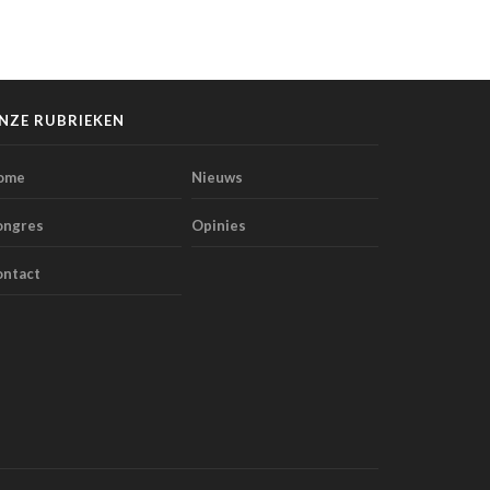
NZE RUBRIEKEN
ome
Nieuws
ongres
Opinies
ontact