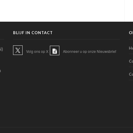
zorgverleners
BLIJF IN CONTACT
O
H
N)
Volg ons op X
Abonneer u op onze Nieuwsbrief
C
n
C