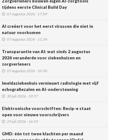
Zorgverleners bouwen eigen AI-zorgtools
tijdens eerste Clinical Build Day
07 augustus 2026 - 17:09
AI creëert voor het eerst virussen die niet in
natuur voorkomen
07 augustus 2026 - 11:34
Transparantie van AI: wat sinds 2 augustus
2026 veranderde voor ziekenhuizen en
zorgverleners
07 augustus 2026 - 10:30
Imeldaziekenhuis vernieuwt radiologie met vijf
echografiezalen en AI-ondersteuning
30 juli 2026 - 10:57
Elektronische voorschriften: Recip-e staat
open voor nieuwe voorschrijvers
29 juli 2026 - 16:45
GMD: één tot twee klachten per maand