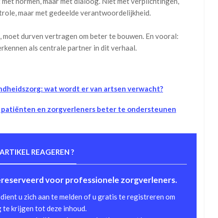
 met normen, maar met dialoog. Niet met verplichtingen,
trole, maar met gedeelde verantwoordelijkheid.
kt, moet durven vertragen om beter te bouwen. En vooral:
rkennen als centrale partner in dit verhaal.
ondheidszorg: wat wordt er van artsen verwacht?
patiënten en zorgverleners beter te ondersteunen
 ARTIKEL REAGEREN ?
gereserveerd voor professionele zorgverleners.
dient u zich aan te melden of u gratis te registreren om
te krijgen tot deze inhoud.