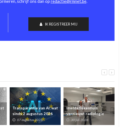
formeren, schrijf ons dan op
redactie@rmnet.be
.
IK REGISTREER MIJ
rst
Transparantie van AI: wat
Imeldaziekenhuis
Ele
sinds 2 augustus 2026
vernieuwt radiologie
voo
veranderde voor
met vijf echografiezalen
sta
07 augustus 2026
30 juli 2026
2
ziekenhuizen en
en AI-ondersteuning
voo