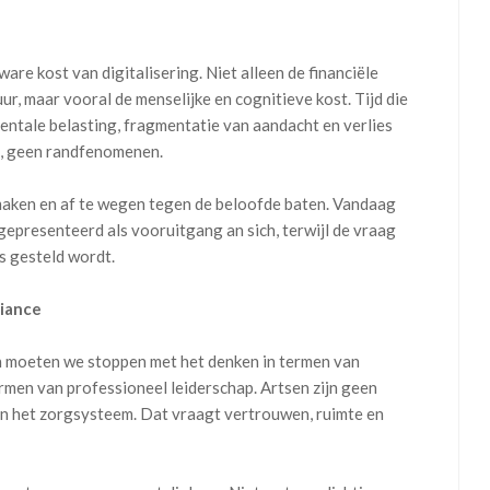
are kost van digitalisering. Niet alleen de financiële
uur, maar vooral de menselijke en cognitieve kost. Tijd die
entale belasting, fragmentatie van aandacht en verlies
n, geen randfenomenen.
e maken en af te wegen tegen de beloofde baten. Vandaag
epresenteerd als vooruitgang an sich, terwijl de vraag
s gesteld wordt.
liance
an moeten we stoppen met het denken in termen van
rmen van professioneel leiderschap. Artsen zijn geen
an het zorgsysteem. Dat vraagt vertrouwen, ruimte en