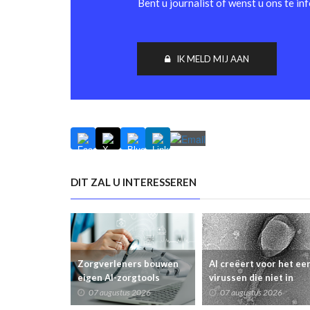
Bent u journalist of wenst u ons te in
IK MELD MIJ AAN
DIT ZAL U INTERESSEREN
Zorgverleners bouwen
AI creëert voor het ee
eigen AI-zorgtools
virussen die niet in
tijdens eerste Clinical
natuur voorkomen
07 augustus 2026
07 augustus 2026
Build Day