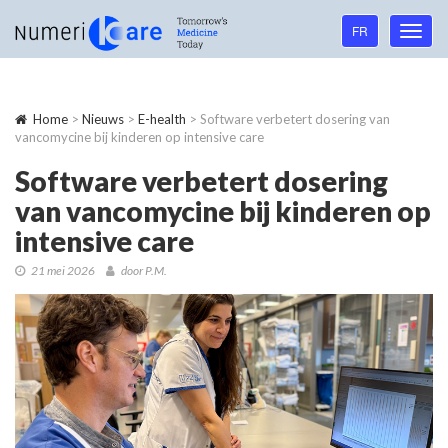
Language
FR
Toggl
navigation
navig
Home
>
Nieuws
>
E-health
> Software verbetert dosering van
vancomycine bij kinderen op intensive care
Software verbetert dosering
van vancomycine bij kinderen op
intensive care
21 mei 2026
door P.M.