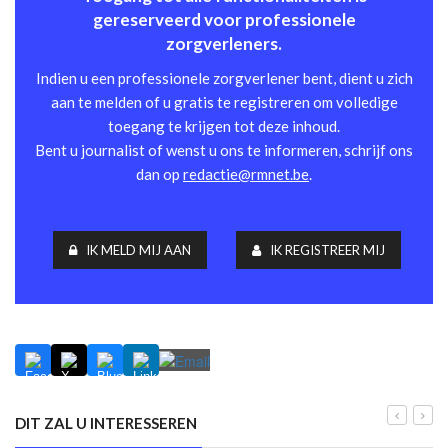
gereserveerd voor professionele
zorgverleners.
Indien u een professionele zorgverlener bent, dient u zich
aan te melden of u gratis te registreren om volledige
toegang te krijgen tot deze inhoud.
Bent u journalist of wenst u ons te informeren, schrijf ons
dan op
redactie@rmnet.be
.
IK MELD MIJ AAN
IK REGISTREER MIJ
DIT ZAL U INTERESSEREN