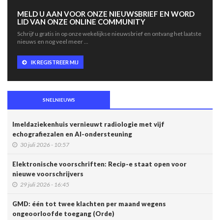
MELD U AAN VOOR ONZE NIEUWSBRIEF EN WORD
LID VAN ONZE ONLINE COMMUNITY
Schrijf u gratis in op onze wekelijkse nieuwsbrief en ontvang het laatste
nieuws en nog veel meer ...
IK REGISTREER MIJ
SNELNIEUWS
Imeldaziekenhuis vernieuwt radiologie met vijf
echografiezalen en AI-ondersteuning
30 juli 2026 - 10:57
Elektronische voorschriften: Recip-e staat open voor
nieuwe voorschrijvers
29 juli 2026 - 16:45
GMD: één tot twee klachten per maand wegens
ongeoorloofde toegang (Orde)