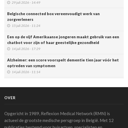
29 juli 2026 - 14:49
Belgische connected box vereenvoudigt werk van
zorgverleners
15 juli 2026 - 11:24
Een op de vijf Amerikaanse jongeren maakt gebruik van een
chatbot voor zijn of haar geestelijke gezondheid
14 juli 2026 - 17:29
Alzheimer: een score voorspelt dementie tien jaar vóór het
optreden van symptomen
14 juli 2026 - 11:14
AI en klinische proeven: een pleidooi voor meer
transparantie
14 juli 2026 - 11:06
OVER
Schaakstudie KU Leuven toont hoe experts complexe
informatie anders verwerken
Opgericht in 1989, Reflexion Medical Network (RMN) is
13 juli 2026 - 07:56
actueel de grootste medische persgroep in België. Met 12
publicaties bestemd voor huisartsen, specialisten en