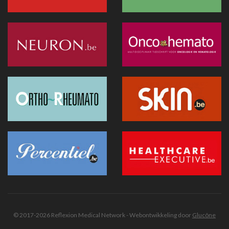
Recip-e wil bredere rol opnemen binnen eGezondheid
24 juni 2026 - 19:07
Exoskeletten doen hun intrede in de praktijk: wat artsen
moeten weten
24 juni 2026 - 09:32
Innovatie vereenvoudigt foetale chirurgie bij
middenrifdefect
24 juni 2026 - 08:52
AI in de geestelijke gezondheidszorg: tussen toegang tot
zorg en patiëntveiligheid
23 juni 2026 - 15:22
Groot onderzoek brengt een decennium digitale
geneeskunde in de Verenigde Staten in kaart
23 juni 2026 - 15:18
Van cyberaanvallen tot conflicten: een nieuwe kijk op de
voorbereiding van de gezondheidszorg (UEMS 2026)
© 2017-2026 Reflexion Medical Network - Webontwikkeling door
Glucône
22 juni 2026 - 06:55