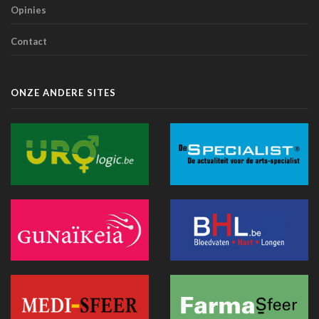
voor biomedisch onderzoek
Opinies
01 juli 2026 - 20:51
Contact
Belgische primeur: een immersieve virtual reality-capsule
doet zijn intrede in het CNP Saint-Martin
01 juli 2026 - 13:12
ONZE ANDERE SITES
Europese Commissie wil snellere uitrol van AI in de
Belgische gezondheidszorg
28 juni 2026 - 13:40
Hitte: Storing bij elektronisch patiëntendossier in AZ Sint-
Lucas van de baan
25 juni 2026 - 17:43
Doktr wil uitgroeien tot een allesomvattend zorgplatform
25 juni 2026 - 13:24
Hitte : AZ Sint-Lucas schrapt 115 geplande operaties door
oververhitte server in Parijs
25 juni 2026 - 11:12