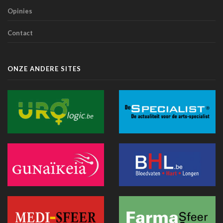
tegenover een medische diagnose door AI (studie)
Opinies
07 juli 2026 - 09:34
Contact
Belgische primeur: Imeldaziekenhuis zet AI in voor
scherpere beelden met minder straling in cathlab
06 juli 2026 - 10:49
ONZE ANDERE SITES
AZ Oostende test AI-toepassing die consultaties
automatisch omzet in medische verslagen
02 juli 2026 - 14:35
Anthropic lanceert “Claude Science”, een AI-werkomgeving
voor biomedisch onderzoek
01 juli 2026 - 20:51
Belgische primeur: een immersieve virtual reality-capsule
doet zijn intrede in het CNP Saint-Martin
01 juli 2026 - 13:12
Europese Commissie wil snellere uitrol van AI in de
Belgische gezondheidszorg
28 juni 2026 - 13:40