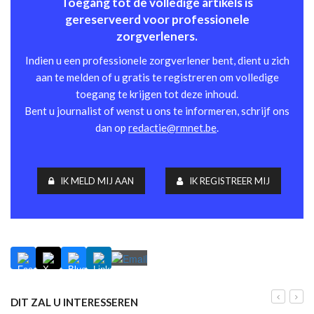
Toegang tot de volledige artikels is
gereserveerd voor professionele
zorgverleners.
Indien u een professionele zorgverlener bent, dient u zich
aan te melden of u gratis te registreren om volledige
toegang te krijgen tot deze inhoud.
Bent u journalist of wenst u ons te informeren, schrijf ons
dan op
redactie@rmnet.be
.
IK MELD MIJ AAN
IK REGISTREER MIJ
DIT ZAL U INTERESSEREN