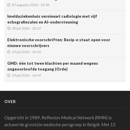
07 augustus 2026 - 10:30
Imeldaziekenhuis vernieuwt radiologie met vijf
echografiezalen en AI-ondersteuning
30 juli 2026 - 10:57
Elektronische voorschriften: Recip-e staat open voor
nieuwe voorschrijvers
29 juli 2026 - 16:45
GMD: één tot twee klachten per maand wegens
ongeoorloofde toegang (Orde)
29 juli 2026 - 14:49
Belgische connected box vereenvoudigt werk van
zorgverleners
15 juli 2026 - 11:24
OVER
Een op de vijf Amerikaanse jongeren maakt gebruik van een
chatbot voor zijn of haar geestelijke gezondheid
Opgericht in 1989, Reflexion Medical Network (RMN) is
14 juli 2026 - 17:29
actueel de grootste medische persgroep in België. Met 12