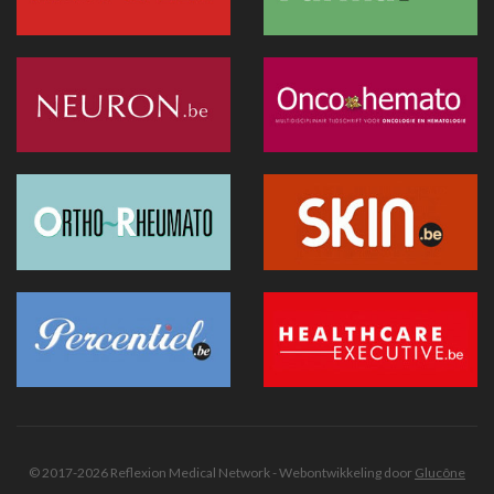
Hitte: Storing bij elektronisch patiëntendossier in AZ Sint-
Lucas van de baan
25 juni 2026 - 17:43
Doktr wil uitgroeien tot een allesomvattend zorgplatform
25 juni 2026 - 13:24
Hitte : AZ Sint-Lucas schrapt 115 geplande operaties door
oververhitte server in Parijs
25 juni 2026 - 11:12
Recip-e wil bredere rol opnemen binnen eGezondheid
24 juni 2026 - 19:07
Exoskeletten doen hun intrede in de praktijk: wat artsen
moeten weten
24 juni 2026 - 09:32
Innovatie vereenvoudigt foetale chirurgie bij
middenrifdefect
© 2017-2026 Reflexion Medical Network - Webontwikkeling door
Glucône
24 juni 2026 - 08:52