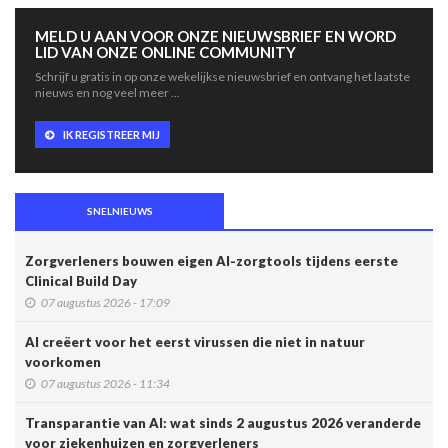
MELD U AAN VOOR ONZE NIEUWSBRIEF EN WORD
LID VAN ONZE ONLINE COMMUNITY
Schrijf u gratis in op onze wekelijkse nieuwsbrief en ontvang het laatste
nieuws en nog veel meer ...
IK REGISTREER MIJ
SNELNIEUWS
Zorgverleners bouwen eigen AI-zorgtools tijdens eerste
Clinical Build Day
07 augustus 2026 - 17:09
AI creëert voor het eerst virussen die niet in natuur
voorkomen
07 augustus 2026 - 11:34
Transparantie van AI: wat sinds 2 augustus 2026 veranderde
voor ziekenhuizen en zorgverleners