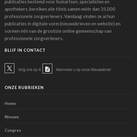
publicaties bestemd voor huisartsen, specialisten en
Alzheimer: een score voorspelt dementie tien jaar vóór het
apothekers, bereiken alle titels samen méér dan 35.000
optreden van symptomen
professionele zorgverleners. Vandaag vinden ze al hun
14 juli 2026 - 11:14
publicaties in digitale vorm (nieuwsbrieven en website) en
AI en klinische proeven: een pleidooi voor meer
vormen één van de grootste online gemeenschap van
transparantie
professionele zorgverleners.
14 juli 2026 - 11:06
BLIJF IN CONTACT
Schaakstudie KU Leuven toont hoe experts complexe
informatie anders verwerken
13 juli 2026 - 07:56
Volg ons op X
Abonneer u op onze Nieuwsbrief
TIM-HF3: spraakgestuurde AI presteert beter dan
gewichtscontrole bij het voorspellen van
ONZE RUBRIEKEN
hartdecompensatie
10 juli 2026 - 12:25
Home
Artsen en sociale media: de Orde roept op tot
voorzichtigheid bij verspreiden van informatie
Nieuws
07 juli 2026 - 20:56
Congres
Belgen blijven de meest terughoudende Europeanen