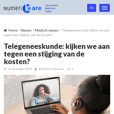
Language
FR
Toggl
navigation
navig
Home
>
Nieuws
>
Medisch nieuws
> Telegeneeskunde: kijken we aan
tegen een stijging van de kosten?
Telegeneeskunde: kijken we aan
tegen een stijging van de
kosten?
12 december 2024
door Pierre Dewaele
1