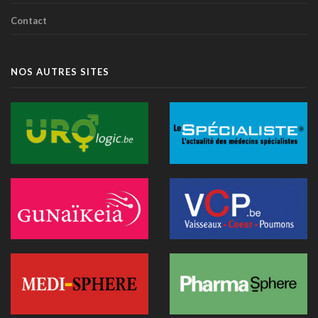
Alzheimer: un score prédit la démence dix ans avant les
Contact
symptômes
14 juillet 2026 - 11:14
IA et essais cliniques: le plaidoyer pour une meilleure
NOS AUTRES SITES
transparence
14 juillet 2026 - 11:06
Littératie en santé digitale: une matinée d'information
organisée le 31 août à Bruxelles
13 juillet 2026 - 09:03
TIM-HF3: l'IA vocale surpasse le suivi pondéral pour
anticiper la décompensation cardiaque
10 juillet 2026 - 12:25
Médecins et réseaux sociaux: l'Ordre appelle à la prudence
dans la diffusion d'informations
07 juillet 2026 - 20:56
Les Belges restent les plus réticents d'Europe face au
diagnostic médical par l'IA (étude)