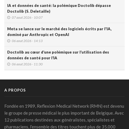
IA et données de santé: la polémique Doctolib dépasse
Doctolib (S. Deletaille)
07 aout 2026 - 10:07
Meta se lance sur le marché des logiciels écrits par l'IA,
dominé par Anthropic et OpenAI
06 aout 2026 - 14:13
Doctolib au cœur d’une polémique sur l’utilisation des
données de santé pour l’IA
06 aout 2026 - 11:30
Prescription électronique : Recip-e s'ouvre à de nouveaux
prescripteurs
29 juillet 2026 - 16:45
A PROPOS
DMG: une à deux plaintes par mois pour des accès non
autorisés (Ordre)
Fondée en 1989, Reflexion Medical Network (RMN) est devenu
29 juillet 2026 - 14:49
le groupe de presse médical le plus important de Belgique. Avec
12 publications destinées aux généralistes, spécialistes et
IA et prévention : une nouvelle génération de check-up
pharmaciens, l’ensemble des titres touchent plus de 35.000
médicaux arrive