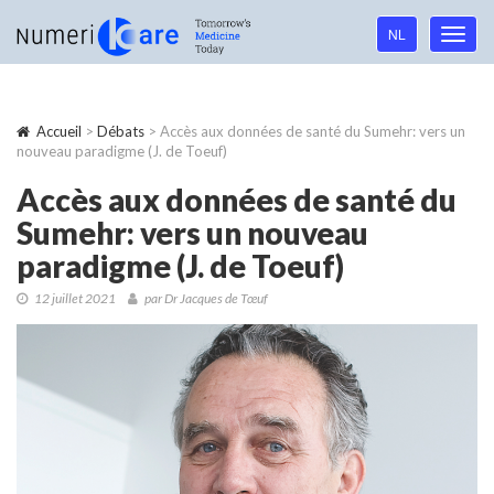
Language
NL
Toggl
navigation
navig
Accueil
>
Débats
> Accès aux données de santé du Sumehr: vers un
nouveau paradigme (J. de Toeuf)
Accès aux données de santé du
Sumehr: vers un nouveau
paradigme (J. de Toeuf)
12 juillet 2021
par Dr Jacques de Tœuf