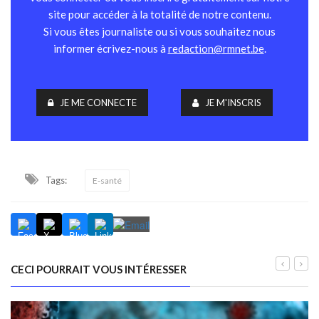
site pour accéder à la totalité de notre contenu.
Si vous êtes journaliste ou si vous souhaitez nous
informer écrivez-nous à
redaction@rmnet.be
.
JE ME CONNECTE
JE M'INSCRIS
Tags:
E-santé
CECI POURRAIT VOUS INTÉRESSER