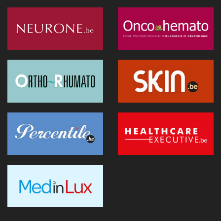
07 juillet 2026 - 09:34
L’Hôpital Imelda premier en Belgique à déployer une IA
réduisant la dose de rayonnement en cathétérisme
06 juillet 2026 - 10:49
L'hôpital d'Ostende teste l'IA en consultation
02 juillet 2026 - 14:35
Anthropic lance "Claude Science", un espace de travail IA
pour la recherche biomédicale
01 juillet 2026 - 20:51
Première belge: une capsule immersive de réalité virtuelle
fait son entrée au CNP Saint-Martin
01 juillet 2026 - 13:12
La Commission européenne appelle la Belgique à accélérer le
déploiement de l'IA dans les soins
28 juin 2026 - 13:40
Nouveau au 1er juillet: kinés et sages-femmes en vidéo,