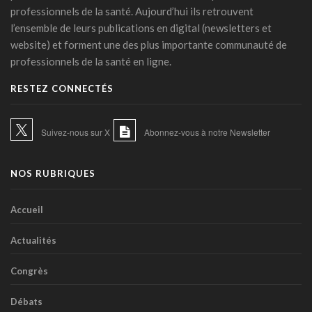
professionnels de la santé. Aujourd’hui ils retrouvent
24 juillet 2026 - 09:14
l’ensemble de leurs publications en digital (newsletters et
France: le Parlement interdit les réseaux sociaux aux moins
website) et forment une des plus importante communauté de
de 15 ans, première en Europe
professionnels de la santé en ligne.
21 juillet 2026 - 20:39
RESTEZ CONNECTÉS
L'Ares finance un projet d'IA pour renforcer le diagnostic de
la malaria en RDC
17 juillet 2026 - 14:55
Suivez-nous sur X
Abonnez-vous à notre Newsletter
Une box connectée belge pour simplifier le travail des
soignants
NOS RUBRIQUES
15 juillet 2026 - 11:24
Un jeune Américain sur cinq sollicite un chatbot pour sa
Accueil
santé mentale
14 juillet 2026 - 17:29
Actualités
Urgence médicale : l'IA doit d'abord faire ses preuves face
Congrès
au papier ( Valentin Dirken )
14 juillet 2026 - 16:59
Débats