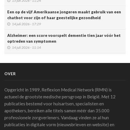
15 juli 2026 - 11:24
Een op de vijf Amerikaanse jongeren maakt gebruik van een
chatbot voor zijn of haar geestelijke gezondheid
14 juli 2026 - 17:29
Alzheimer: een score voorspelt dementie tien jaar vóór het
optreden van symptomen
14 juli 2026 - 11:14
AI en klinische proeven: een pleidooi voor meer
transparantie
14 juli 2026 - 11:06
OVER
Schaakstudie KU Leuven toont hoe experts complexe
informatie anders verwerken
Opgericht in 1989, Reflexion Medical Network (RMN) is
13 juli 2026 - 07:56
actueel de grootste medische persgroep in België. Met 12
publicaties bestemd voor huisartsen, specialisten en
TIM-HF3: spraakgestuurde AI presteert beter dan
apothekers, bereiken alle titels samen méér dan 35.000
gewichtscontrole bij het voorspellen van
professionele zorgverleners. Vandaag vinden ze al hun
hartdecompensatie
10 juli 2026 - 12:25
publicaties in digitale vorm (nieuwsbrieven en website) en