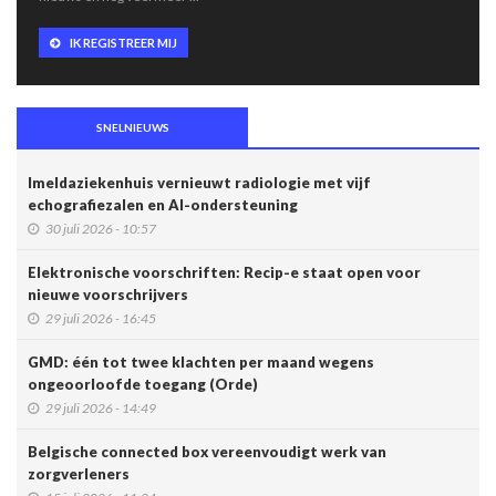
IK REGISTREER MIJ
SNELNIEUWS
Imeldaziekenhuis vernieuwt radiologie met vijf
echografiezalen en AI-ondersteuning
30 juli 2026 - 10:57
Elektronische voorschriften: Recip-e staat open voor
nieuwe voorschrijvers
29 juli 2026 - 16:45
GMD: één tot twee klachten per maand wegens
ongeoorloofde toegang (Orde)
29 juli 2026 - 14:49
Belgische connected box vereenvoudigt werk van
zorgverleners