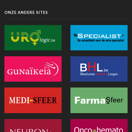
01 juli 2026 - 13:12
ONZE ANDERE SITES
Europese Commissie wil snellere uitrol van AI in de
Belgische gezondheidszorg
28 juni 2026 - 13:40
Hitte: Storing bij elektronisch patiëntendossier in AZ Sint-
Lucas van de baan
25 juni 2026 - 17:43
Doktr wil uitgroeien tot een allesomvattend zorgplatform
25 juni 2026 - 13:24
Hitte : AZ Sint-Lucas schrapt 115 geplande operaties door
oververhitte server in Parijs
25 juni 2026 - 11:12
Recip-e wil bredere rol opnemen binnen eGezondheid
24 juni 2026 - 19:07
Exoskeletten doen hun intrede in de praktijk: wat artsen
moeten weten