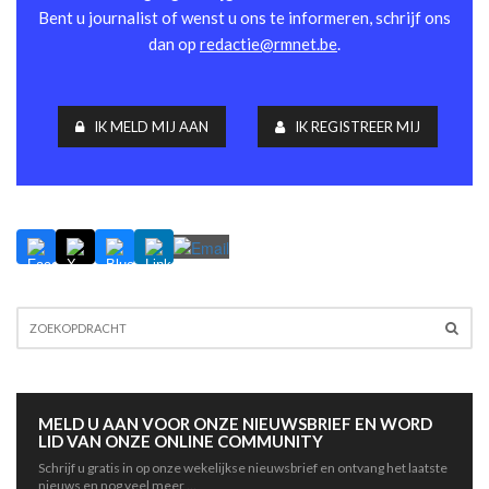
Bent u journalist of wenst u ons te informeren, schrijf ons
dan op
redactie@rmnet.be
.
IK MELD MIJ AAN
IK REGISTREER MIJ
MELD U AAN VOOR ONZE NIEUWSBRIEF EN WORD
LID VAN ONZE ONLINE COMMUNITY
Schrijf u gratis in op onze wekelijkse nieuwsbrief en ontvang het laatste
nieuws en nog veel meer ...