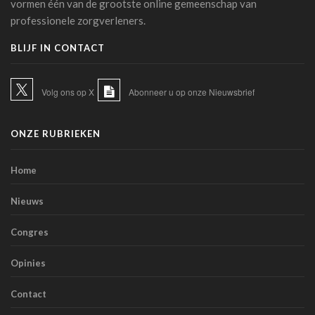
vormen één van de grootste online gemeenschap van
Artsen en sociale media: de Orde roept op tot
professionele zorgverleners.
voorzichtigheid bij verspreiden van informatie
07 juli 2026 - 20:56
BLIJF IN CONTACT
Belgen blijven de meest terughoudende Europeanen
tegenover een medische diagnose door AI (studie)
Volg ons op X
Abonneer u op onze Nieuwsbrief
07 juli 2026 - 09:34
Belgische primeur: Imeldaziekenhuis zet AI in voor
ONZE RUBRIEKEN
scherpere beelden met minder straling in cathlab
06 juli 2026 - 10:49
Home
AZ Oostende test AI-toepassing die consultaties
automatisch omzet in medische verslagen
Nieuws
02 juli 2026 - 14:35
Congres
Anthropic lanceert “Claude Science”, een AI-werkomgeving
voor biomedisch onderzoek
Opinies
01 juli 2026 - 20:51
Contact
Belgische primeur: een immersieve virtual reality-capsule
doet zijn intrede in het CNP Saint-Martin