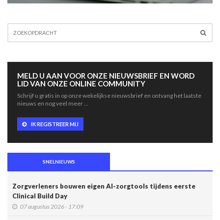
MELD U AAN VOOR ONZE NIEUWSBRIEF EN WORD
LID VAN ONZE ONLINE COMMUNITY
Schrijf u gratis in op onze wekelijkse nieuwsbrief en ontvang het laatste
nieuws en nog veel meer ...
IK REGISTREER MIJ
SNELNIEUWS
Zorgverleners bouwen eigen AI-zorgtools tijdens eerste
Clinical Build Day
07 augustus 2026 - 17:09