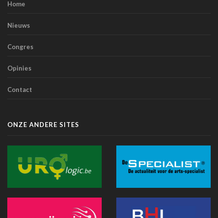
Home
Artsen en sociale media: de Orde roept op tot
voorzichtigheid bij verspreiden van informatie
Nieuws
07 juli 2026 - 20:56
Congres
Belgen blijven de meest terughoudende Europeanen
tegenover een medische diagnose door AI (studie)
Opinies
07 juli 2026 - 09:34
Contact
Belgische primeur: Imeldaziekenhuis zet AI in voor
scherpere beelden met minder straling in cathlab
06 juli 2026 - 10:49
ONZE ANDERE SITES
AZ Oostende test AI-toepassing die consultaties
automatisch omzet in medische verslagen
02 juli 2026 - 14:35
Anthropic lanceert “Claude Science”, een AI-werkomgeving
voor biomedisch onderzoek
01 juli 2026 - 20:51
Belgische primeur: een immersieve virtual reality-capsule