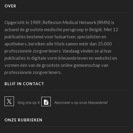
15 juli 2026 - 11:24
OVER
Een op de vijf Amerikaanse jongeren maakt gebruik van een
chatbot voor zijn of haar geestelijke gezondheid
Opgericht in 1989, Reflexion Medical Network (RMN) is
14 juli 2026 - 17:29
actueel de grootste medische persgroep in België. Met 12
publicaties bestemd voor huisartsen, specialisten en
Alzheimer: een score voorspelt dementie tien jaar vóór het
apothekers, bereiken alle titels samen méér dan 35.000
optreden van symptomen
professionele zorgverleners. Vandaag vinden ze al hun
14 juli 2026 - 11:14
publicaties in digitale vorm (nieuwsbrieven en website) en
AI en klinische proeven: een pleidooi voor meer
vormen één van de grootste online gemeenschap van
transparantie
professionele zorgverleners.
14 juli 2026 - 11:06
BLIJF IN CONTACT
Schaakstudie KU Leuven toont hoe experts complexe
informatie anders verwerken
13 juli 2026 - 07:56
Volg ons op X
Abonneer u op onze Nieuwsbrief
TIM-HF3: spraakgestuurde AI presteert beter dan
gewichtscontrole bij het voorspellen van
ONZE RUBRIEKEN
hartdecompensatie
10 juli 2026 - 12:25