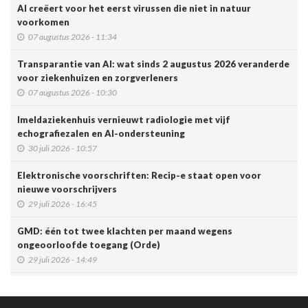
AI creëert voor het eerst virussen die niet in natuur
voorkomen
07 augustus 2026 - 11:34
Transparantie van AI: wat sinds 2 augustus 2026 veranderde
voor ziekenhuizen en zorgverleners
07 augustus 2026 - 10:30
Imeldaziekenhuis vernieuwt radiologie met vijf
echografiezalen en AI-ondersteuning
30 juli 2026 - 10:57
Elektronische voorschriften: Recip-e staat open voor
nieuwe voorschrijvers
29 juli 2026 - 16:45
GMD: één tot twee klachten per maand wegens
ongeoorloofde toegang (Orde)
29 juli 2026 - 14:49
Belgische connected box vereenvoudigt werk van
zorgverleners