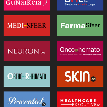
doet zijn intrede in het CNP Saint-Martin
01 juli 2026 - 13:12
Europese Commissie wil snellere uitrol van AI in de
Belgische gezondheidszorg
28 juni 2026 - 13:40
Hitte: Storing bij elektronisch patiëntendossier in AZ Sint-
Lucas van de baan
25 juni 2026 - 17:43
Doktr wil uitgroeien tot een allesomvattend zorgplatform
25 juni 2026 - 13:24
Hitte : AZ Sint-Lucas schrapt 115 geplande operaties door
oververhitte server in Parijs
25 juni 2026 - 11:12
Recip-e wil bredere rol opnemen binnen eGezondheid
24 juni 2026 - 19:07
Exoskeletten doen hun intrede in de praktijk: wat artsen