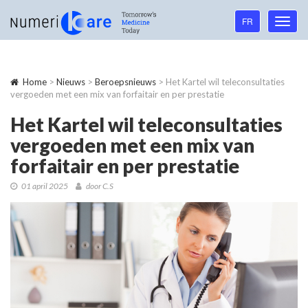
Language
FR
Toggl
navigation
navig
Home
>
Nieuws
>
Beroepsnieuws
> Het Kartel wil teleconsultaties
vergoeden met een mix van forfaitair en per prestatie
Het Kartel wil teleconsultaties
vergoeden met een mix van
forfaitair en per prestatie
01 april 2025
door C.S