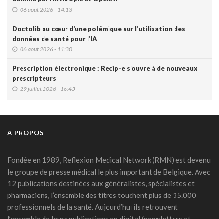
06 aout 2026 - 14:13
Doctolib au cœur d’une polémique sur l’utilisation des
données de santé pour l’IA
06 aout 2026 - 11:30
Prescription électronique : Recip-e s'ouvre à de nouveaux
prescripteurs
29 juillet 2026 - 16:45
DMG: une à deux plaintes par mois pour des accès non
autorisés (Ordre)
29 juillet 2026 - 14:49
A PROPOS
IA et prévention : une nouvelle génération de check-up
médicaux arrive
Fondée en 1989, Reflexion Medical Network (RMN) est devenu
24 juillet 2026 - 09:14
le groupe de presse médical le plus important de Belgique. Avec
12 publications destinées aux généralistes, spécialistes et
France: le Parlement interdit les réseaux sociaux aux moins
pharmaciens, l’ensemble des titres touchent plus de 35.000
de 15 ans, première en Europe
professionnels de la santé. Aujourd’hui ils retrouvent
21 juillet 2026 - 20:39
l’ensemble de leurs publications en digital (newsletters et