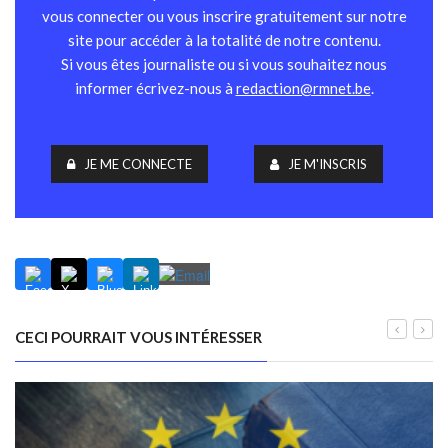
vous connecter ou vous inscrire gratuitement sur notre
site pour accéder à la totalité de notre contenu.
Si vous êtes journaliste ou si vous souhaitez nous
informer écrivez-nous à
redaction@rmnet.be
.
JE ME CONNECTE
JE M'INSCRIS
CECI POURRAIT VOUS INTÉRESSER