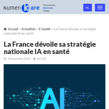
Language
NL
Toggl
navigation
navig
Accueil
>
Actualités
>
E-health
> La France dévoile sa stratégie
nationale IA en santé
La France dévoile sa stratégie
nationale IA en santé
18 novembre 2025
par G.B