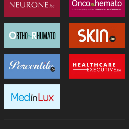
L'hôpital d'Ostende teste l'IA en consultation
02 juillet 2026 - 14:35
Anthropic lance "Claude Science", un espace de travail IA
pour la recherche biomédicale
01 juillet 2026 - 20:51
Première belge: une capsule immersive de réalité virtuelle
fait son entrée au CNP Saint-Martin
01 juillet 2026 - 13:12
La Commission européenne appelle la Belgique à accélérer le
déploiement de l'IA dans les soins
28 juin 2026 - 13:40
Nouveau au 1er juillet: kinés et sages-femmes en vidéo,
dentistes sans suppléments BIM
27 juin 2026 - 15:09
Doktr veut devenir la nouvelle porte d'entrée des soins
26 juin 2026 - 08:58