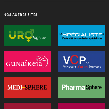
14 juillet 2026 - 11:06
Littératie en santé digitale: une matinée d'information
NOS AUTRES SITES
organisée le 31 août à Bruxelles
13 juillet 2026 - 09:03
TIM-HF3: l'IA vocale surpasse le suivi pondéral pour
anticiper la décompensation cardiaque
10 juillet 2026 - 12:25
Médecins et réseaux sociaux: l'Ordre appelle à la prudence
dans la diffusion d'informations
07 juillet 2026 - 20:56
Les Belges restent les plus réticents d'Europe face au
diagnostic médical par l'IA (étude)
07 juillet 2026 - 09:34
L’Hôpital Imelda premier en Belgique à déployer une IA
réduisant la dose de rayonnement en cathétérisme
06 juillet 2026 - 10:49