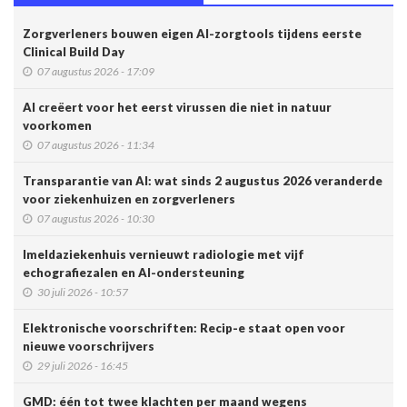
Zorgverleners bouwen eigen AI-zorgtools tijdens eerste
Clinical Build Day
07 augustus 2026 - 17:09
AI creëert voor het eerst virussen die niet in natuur
voorkomen
07 augustus 2026 - 11:34
Transparantie van AI: wat sinds 2 augustus 2026 veranderde
voor ziekenhuizen en zorgverleners
07 augustus 2026 - 10:30
Imeldaziekenhuis vernieuwt radiologie met vijf
echografiezalen en AI-ondersteuning
30 juli 2026 - 10:57
Elektronische voorschriften: Recip-e staat open voor
nieuwe voorschrijvers
29 juli 2026 - 16:45
GMD: één tot twee klachten per maand wegens