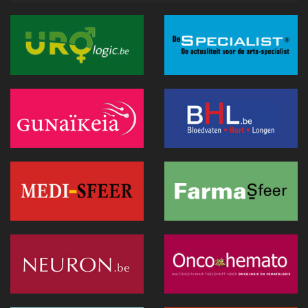
Recip-e wil bredere rol opnemen binnen eGezondheid
24 juni 2026 - 19:07
Exoskeletten doen hun intrede in de praktijk: wat artsen
moeten weten
24 juni 2026 - 09:32
Innovatie vereenvoudigt foetale chirurgie bij
middenrifdefect
24 juni 2026 - 08:52
AI in de geestelijke gezondheidszorg: tussen toegang tot
zorg en patiëntveiligheid
23 juni 2026 - 15:22
Groot onderzoek brengt een decennium digitale
geneeskunde in de Verenigde Staten in kaart
23 juni 2026 - 15:18
Van cyberaanvallen tot conflicten: een nieuwe kijk op de
voorbereiding van de gezondheidszorg (UEMS 2026)