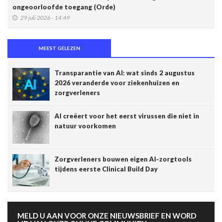
ongeoorloofde toegang (Orde)
29 juli 2026 - 14:49
Belgische connected box vereenvoudigt werk van
zorgverleners
MEEST GELEZEN
15 juli 2026 - 11:24
Transparantie van AI: wat sinds 2 augustus
Een op de vijf Amerikaanse jongeren maakt gebruik van een
2026 veranderde voor ziekenhuizen en
chatbot voor zijn of haar geestelijke gezondheid
zorgverleners
14 juli 2026 - 17:29
AI creëert voor het eerst virussen die niet in
Alzheimer: een score voorspelt dementie tien jaar vóór het
natuur voorkomen
optreden van symptomen
14 juli 2026 - 11:14
AI en klinische proeven: een pleidooi voor meer
Zorgverleners bouwen eigen AI-zorgtools
transparantie
tijdens eerste Clinical Build Day
14 juli 2026 - 11:06
Schaakstudie KU Leuven toont hoe experts complexe
informatie anders verwerken
MELD U AAN VOOR ONZE NIEUWSBRIEF EN WORD
13 juli 2026 - 07:56