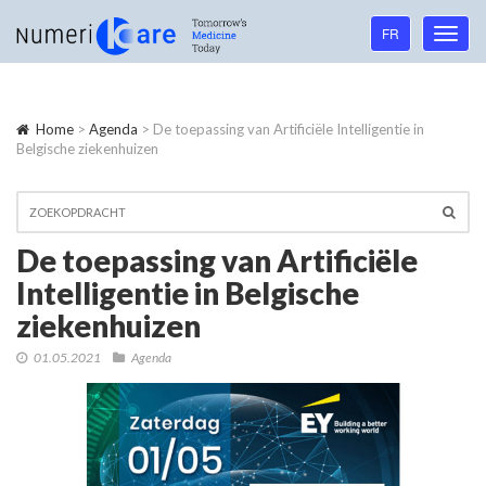
Language
FR
Toggl
navigation
navig
Home
>
Agenda
> De toepassing van Artificiële Intelligentie in
Belgische ziekenhuizen
De toepassing van Artificiële
Intelligentie in Belgische
ziekenhuizen
01.05.2021
Agenda