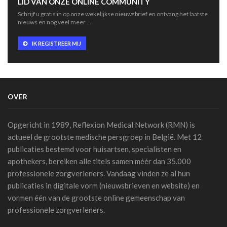
LID VAN ONZE ONLINE COMMUNITY
Schrijf u gratis in op onze wekelijkse nieuwsbrief en ontvang het laatste
TIM-HF3: spraakgestuurde AI presteert beter dan
nieuws en nog veel meer ...
gewichtscontrole bij het voorspellen van
hartdecompensatie
IK REGISTREER MIJ
10 juli 2026 - 12:25
Artsen en sociale media: de Orde roept op tot
voorzichtigheid bij verspreiden van informatie
07 juli 2026 - 20:56
OVER
Belgen blijven de meest terughoudende Europeanen
tegenover een medische diagnose door AI (studie)
Opgericht in 1989, Reflexion Medical Network (RMN) is
07 juli 2026 - 09:34
actueel de grootste medische persgroep in België. Met 12
publicaties bestemd voor huisartsen, specialisten en
Belgische primeur: Imeldaziekenhuis zet AI in voor
scherpere beelden met minder straling in cathlab
apothekers, bereiken alle titels samen méér dan 35.000
06 juli 2026 - 10:49
professionele zorgverleners. Vandaag vinden ze al hun
publicaties in digitale vorm (nieuwsbrieven en website) en
AZ Oostende test AI-toepassing die consultaties
vormen één van de grootste online gemeenschap van
automatisch omzet in medische verslagen
professionele zorgverleners.
02 juli 2026 - 14:35