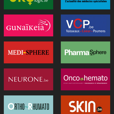
anticiper la décompensation cardiaque
10 juillet 2026 - 12:25
Médecins et réseaux sociaux: l'Ordre appelle à la prudence
dans la diffusion d'informations
07 juillet 2026 - 20:56
Les Belges restent les plus réticents d'Europe face au
diagnostic médical par l'IA (étude)
07 juillet 2026 - 09:34
L’Hôpital Imelda premier en Belgique à déployer une IA
réduisant la dose de rayonnement en cathétérisme
06 juillet 2026 - 10:49
L'hôpital d'Ostende teste l'IA en consultation
02 juillet 2026 - 14:35
Anthropic lance "Claude Science", un espace de travail IA
pour la recherche biomédicale
01 juillet 2026 - 20:51