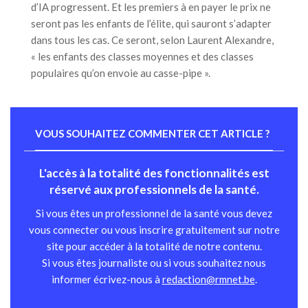
d’IA progressent. Et les premiers à en payer le prix ne
seront pas les enfants de l’élite, qui sauront s’adapter
dans tous les cas. Ce seront, selon Laurent Alexandre,
« les enfants des classes moyennes et des classes
populaires qu’on envoie au casse-pipe ».
VOUS SOUHAITEZ COMMENTER CET ARTICLE ?
L'accès à la totalité des fonctionnalités est
réservé aux professionnels de la santé.
Si vous êtes un professionnel de la santé vous devez
vous connecter ou vous inscrire gratuitement sur notre
site pour accéder à la totalité de notre contenu.
Si vous êtes journaliste ou si vous souhaitez nous
informer écrivez-nous à
redaction@rmnet.be
.