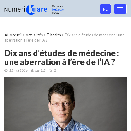
Language
NL
Toggl
navigation
navig
Accueil
>
Actualités
>
E-health
> Dix ans d’études de médecine : une
aberration à l’ère de l’IA ?
Dix ans d’études de médecine :
une aberration à l’ère de l’IA ?
13 mai 2026
par L.Z
2