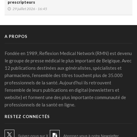
prescripteurs
29 juillet 2026 - 16:45
DMG: une à deux plaintes par mois pour des accès non
autorisés (Ordre)
29 juillet 2026 - 14:49
A PROPOS
IA et prévention : une nouvelle génération de check-up
médicaux arrive
Fondée en 1989, Reflexion Medical Network (RMN) est devenu
24 juillet 2026 - 09:14
le groupe de presse médical le plus important de Belgique. Avec
12 publications destinées aux généralistes, spécialistes et
France: le Parlement interdit les réseaux sociaux aux moins
pharmaciens, l’ensemble des titres touchent plus de 35.000
de 15 ans, première en Europe
professionnels de la santé. Aujourd’hui ils retrouvent
21 juillet 2026 - 20:39
l’ensemble de leurs publications en digital (newsletters et
L'Ares finance un projet d'IA pour renforcer le diagnostic de
website) et forment une des plus importante communauté de
la malaria en RDC
professionnels de la santé en ligne.
17 juillet 2026 - 14:55
RESTEZ CONNECTÉS
Une box connectée belge pour simplifier le travail des
soignants
15 juillet 2026 - 11:24
Suivez-nous sur X
Abonnez-vous à notre Newsletter