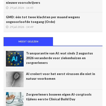
nieuwe voorschrijvers
29 juli 2026 - 16:45
GMD: één tot twee klachten per maand wegens
ongeoorloofde toegang (Orde)
29 juli 2026 - 14:49
Belgische connected box vereenvoudigt werk van
zorgverleners
MEEST GELEZEN
15 juli 2026 - 11:24
Transparantie van AI: wat sinds 2 augustus
Een op de vijf Amerikaanse jongeren maakt gebruik van een
2026 veranderde voor ziekenhuizen en
chatbot voor zijn of haar geestelijke gezondheid
zorgverleners
14 juli 2026 - 17:29
AI creëert voor het eerst virussen die niet in
Alzheimer: een score voorspelt dementie tien jaar vóór het
natuur voorkomen
optreden van symptomen
14 juli 2026 - 11:14
AI en klinische proeven: een pleidooi voor meer
Zorgverleners bouwen eigen AI-zorgtools
transparantie
tijdens eerste Clinical Build Day
14 juli 2026 - 11:06