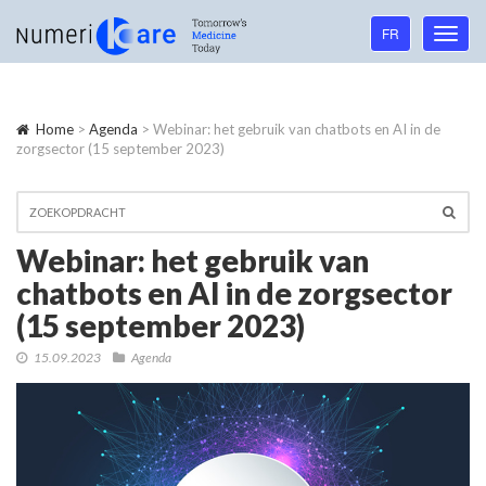
Language
FR
Toggl
navigation
navig
Home
>
Agenda
> Webinar: het gebruik van chatbots en AI in de
zorgsector (15 september 2023)
Webinar: het gebruik van
chatbots en AI in de zorgsector
(15 september 2023)
15.09.2023
Agenda