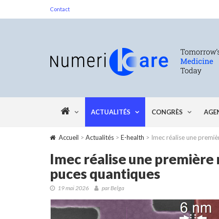
Contact
ACTUALITÉS
CONGRÈS
AGE
Accueil
>
Actualités
>
E-health
> Imec réalise une premiè
Imec réalise une première 
puces quantiques
19 mai 2026
par Belga