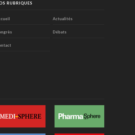
OS RUBRIQUES
Première belge: une capsule immersive de
réalité virtuelle fait son entrée au CNP Saint-
Martin
cueil
Actualités
01 juillet 2026 - 13:12
ongrès
Débats
La Commission européenne appelle la Belgique
à accélérer le déploiement de l'IA dans les
ontact
soins
28 juin 2026 - 13:40
Nouveau au 1er juillet: kinés et sages-femmes
en vidéo, dentistes sans suppléments BIM
27 juin 2026 - 15:09
Doktr veut devenir la nouvelle porte d'entrée
des soins
26 juin 2026 - 08:58
Canicule : un hôpital flamand contraint de
reporter des opérations après la surchauffe
d’un serveur
25 juin 2026 - 11:49