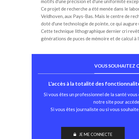
motifs d'une précision et d'une uniformité excep
Ce projet de recherche a été menée dans le lab
Veldhoven, aux Pays-Bas. Mais le centre de rec
doté d'une technologie de pointe, ce qui augure u
Cette technique lithographique dernier cri revê
générations de puces de mémoire et de calcul à l'
VOUS SOUHAITEZ C
L'accès à la totalité des fonctionnali
Si vous êtes un professionnel de la santé vous
notre site pour accéde
Si vous êtes journaliste ou si vous souhait
JE ME CONNECTE