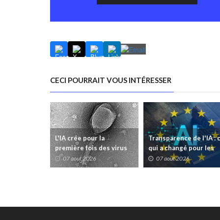
CECI POURRAIT VOUS INTÉRESSER
L'IA crée pour la
Transparence de l'IA : 
première fois des virus
qui a changé pour les
inexistants dans la
hôpitaux et les
07 aout 2026
07 aout 2026
nature
soignants ce 2 août 20