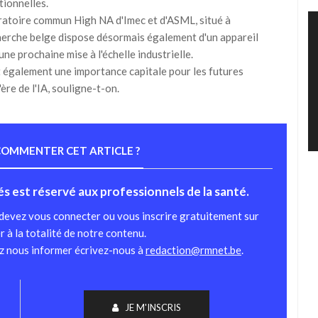
tionnelles.
oratoire commun High NA d'Imec et d'ASML, situé à
herche belge dispose désormais également d'un appareil
ne prochaine mise à l'échelle industrielle.
t également une importance capitale pour les futures
ère de l'IA, souligne-t-on.
OMMENTER CET ARTICLE ?
tés est réservé aux professionnels de la santé.
 devez vous connecter ou vous inscrire gratuitement sur
r à la totalité de notre contenu.
ez nous informer écrivez-nous à
redaction@rmnet.be
.
JE M'INSCRIS