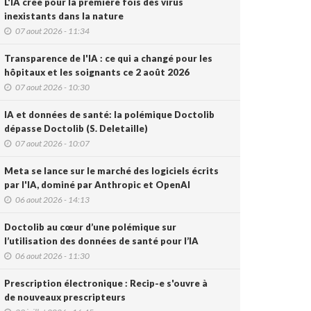
L'IA crée pour la première fois des virus
inexistants dans la nature
07 aout 2026 - 11:34
Transparence de l'IA : ce qui a changé pour les
hôpitaux et les soignants ce 2 août 2026
07 aout 2026 - 10:30
IA et données de santé: la polémique Doctolib
dépasse Doctolib (S. Deletaille)
07 aout 2026 - 10:07
Meta se lance sur le marché des logiciels écrits
par l'IA, dominé par Anthropic et OpenAI
06 aout 2026 - 14:13
Doctolib au cœur d’une polémique sur
l’utilisation des données de santé pour l’IA
06 aout 2026 - 11:30
Prescription électronique : Recip-e s'ouvre à
de nouveaux prescripteurs