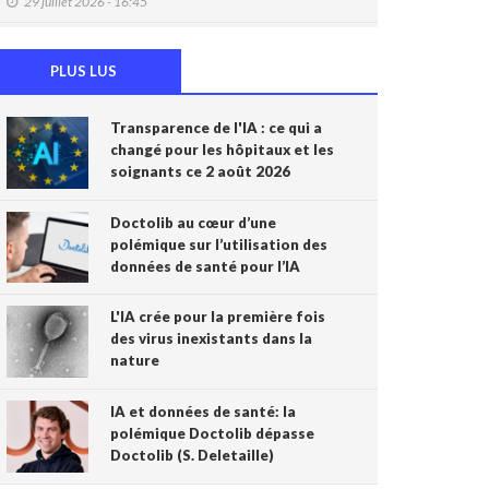
29 juillet 2026 - 16:45
DMG: une à deux plaintes par mois pour des
accès non autorisés (Ordre)
PLUS LUS
29 juillet 2026 - 14:49
Transparence de l'IA : ce qui a
IA et prévention : une nouvelle génération de
changé pour les hôpitaux et les
check-up médicaux arrive
soignants ce 2 août 2026
24 juillet 2026 - 09:14
France: le Parlement interdit les réseaux
Doctolib au cœur d’une
sociaux aux moins de 15 ans, première en
polémique sur l’utilisation des
Europe
données de santé pour l’IA
21 juillet 2026 - 20:39
L'IA crée pour la première fois
L'Ares finance un projet d'IA pour renforcer le
des virus inexistants dans la
diagnostic de la malaria en RDC
nature
17 juillet 2026 - 14:55
IA et données de santé: la
Une box connectée belge pour simplifier le
polémique Doctolib dépasse
travail des soignants
Doctolib (S. Deletaille)
15 juillet 2026 - 11:24