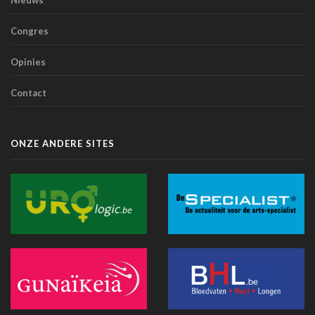
Nieuws
Hitte: Storing bij elektronisch patiëntendossier in AZ Sint-
Congres
Lucas van de baan
25 juni 2026 - 17:43
Opinies
Doktr wil uitgroeien tot een allesomvattend zorgplatform
Contact
25 juni 2026 - 13:24
Hitte : AZ Sint-Lucas schrapt 115 geplande operaties door
oververhitte server in Parijs
ONZE ANDERE SITES
25 juni 2026 - 11:12
Recip-e wil bredere rol opnemen binnen eGezondheid
24 juni 2026 - 19:07
Exoskeletten doen hun intrede in de praktijk: wat artsen
moeten weten
24 juni 2026 - 09:32
Innovatie vereenvoudigt foetale chirurgie bij
middenrifdefect
24 juni 2026 - 08:52