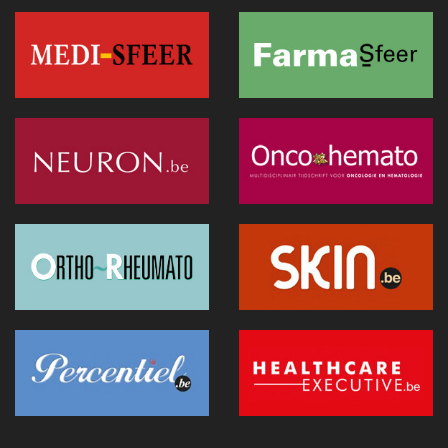
AI in de geestelijke gezondheidszorg: tussen toegang tot
zorg en patiëntveiligheid
23 juni 2026 - 15:22
Groot onderzoek brengt een decennium digitale
geneeskunde in de Verenigde Staten in kaart
23 juni 2026 - 15:18
Van cyberaanvallen tot conflicten: een nieuwe kijk op de
voorbereiding van de gezondheidszorg (UEMS 2026)
22 juni 2026 - 06:55
Brussel wordt laboratorium voor technologie en innovatie
tijdens FTI Brussel
17 juni 2026 - 20:35
TwinSkin, de Belgische innovatie die wonden in 3D
modelleert
17 juni 2026 - 20:25