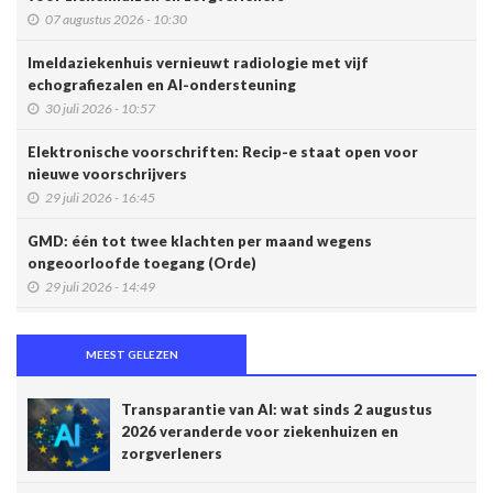
07 augustus 2026 - 10:30
Imeldaziekenhuis vernieuwt radiologie met vijf
echografiezalen en AI-ondersteuning
30 juli 2026 - 10:57
Elektronische voorschriften: Recip-e staat open voor
nieuwe voorschrijvers
29 juli 2026 - 16:45
GMD: één tot twee klachten per maand wegens
ongeoorloofde toegang (Orde)
29 juli 2026 - 14:49
Belgische connected box vereenvoudigt werk van
zorgverleners
MEEST GELEZEN
15 juli 2026 - 11:24
Transparantie van AI: wat sinds 2 augustus
Een op de vijf Amerikaanse jongeren maakt gebruik van een
2026 veranderde voor ziekenhuizen en
chatbot voor zijn of haar geestelijke gezondheid
zorgverleners
14 juli 2026 - 17:29