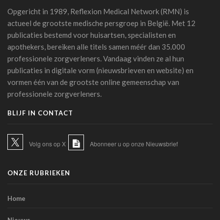
tegenover een medische diagnose door AI (studie)
Opgericht in 1989, Reflexion Medical Network (RMN) is
07 juli 2026 - 09:34
actueel de grootste medische persgroep in België. Met 12
publicaties bestemd voor huisartsen, specialisten en
Belgische primeur: Imeldaziekenhuis zet AI in voor
scherpere beelden met minder straling in cathlab
apothekers, bereiken alle titels samen méér dan 35.000
06 juli 2026 - 10:49
professionele zorgverleners. Vandaag vinden ze al hun
publicaties in digitale vorm (nieuwsbrieven en website) en
AZ Oostende test AI-toepassing die consultaties
vormen één van de grootste online gemeenschap van
automatisch omzet in medische verslagen
professionele zorgverleners.
02 juli 2026 - 14:35
BLIJF IN CONTACT
Anthropic lanceert “Claude Science”, een AI-werkomgeving
voor biomedisch onderzoek
01 juli 2026 - 20:51
Volg ons op X
Abonneer u op onze Nieuwsbrief
Belgische primeur: een immersieve virtual reality-capsule
doet zijn intrede in het CNP Saint-Martin
ONZE RUBRIEKEN
01 juli 2026 - 13:12
Europese Commissie wil snellere uitrol van AI in de
Home
Belgische gezondheidszorg
28 juni 2026 - 13:40