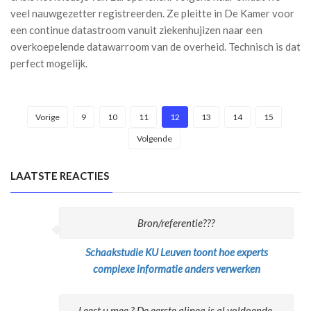
veel nauwgezetter registreerden. Ze pleitte in De Kamer voor
een continue datastroom vanuit ziekenhujizen naar een
overkoepelende datawarroom van de overheid. Technisch is dat
perfect mogelijk.
Vorige
9
10
11
12
13
14
15
Volgende
LAATSTE REACTIES
Bron/referentie???
Schaakstudie KU Leuven toont hoe experts
complexe informatie anders verwerken
Leest u mee ? De eerste alinea is al voldoende,