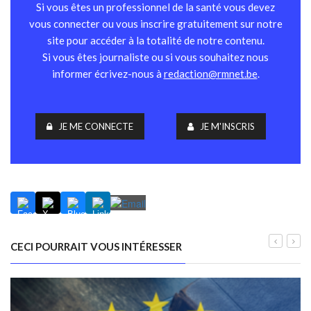
Si vous êtes un professionnel de la santé vous devez
vous connecter ou vous inscrire gratuitement sur notre
site pour accéder à la totalité de notre contenu.
Si vous êtes journaliste ou si vous souhaitez nous
informer écrivez-nous à
redaction@rmnet.be
.
JE ME CONNECTE
JE M'INSCRIS
CECI POURRAIT VOUS INTÉRESSER