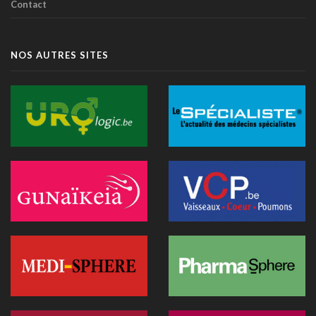
Contact
transparence
14 juillet 2026 - 11:06
Littératie en santé digitale: une matinée d'information
NOS AUTRES SITES
organisée le 31 août à Bruxelles
13 juillet 2026 - 09:03
TIM-HF3: l'IA vocale surpasse le suivi pondéral pour
anticiper la décompensation cardiaque
10 juillet 2026 - 12:25
Médecins et réseaux sociaux: l'Ordre appelle à la prudence
dans la diffusion d'informations
07 juillet 2026 - 20:56
Les Belges restent les plus réticents d'Europe face au
diagnostic médical par l'IA (étude)
07 juillet 2026 - 09:34
L’Hôpital Imelda premier en Belgique à déployer une IA
réduisant la dose de rayonnement en cathétérisme
06 juillet 2026 - 10:49