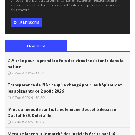
En vous inscrivant gratuitement à notre newsletter hebdomadaire
vous recevrez les dernières actualités de votre profession, mais bien
plus encore …
JE M'INSCRIS
FLASH INFO
L'IA crée pour la première fois des virus inexistants dans la
nature
07 aout 2026 - 11:34
Transparence de l'IA : ce qui a changé pour les hôpitaux et
les soignants ce 2 août 2026
07 aout 2026 - 10:30
IA et données de santé: la polémique Doctolib dépasse
Doctolib (S. Deletaille)
07 aout 2026 - 10:07
Meta se lance sur le marché des logiciels écrits par l'IA,