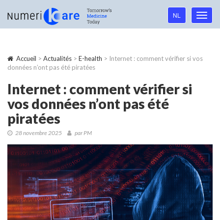
Language
NL
Toggl
navigation
navig
Accueil
>
Actualités
>
E-health
> Internet : comment vérifier si vos
données n’ont pas été piratées
Internet : comment vérifier si
vos données n’ont pas été
piratées
28 novembre 2025
par PM