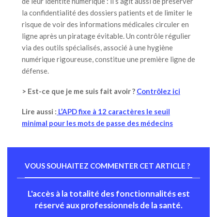
de leur identité numérique : il s’agit aussi de préserver
la confidentialité des dossiers patients et de limiter le
risque de voir des informations médicales circuler en
ligne après un piratage évitable. Un contrôle régulier
via des outils spécialisés, associé à une hygiène
numérique rigoureuse, constitue une première ligne de
défense.
> Est-ce que je me suis fait avoir ?
Contrôlez ici
Lire aussi :
L’APD fixe à 12 caractères le seuil
minimal pour les mots de passe des médecins
VOUS SOUHAITEZ COMMENTER CET ARTICLE ?
L'accès à la totalité des fonctionnalités est
réservé aux professionnels de la santé.