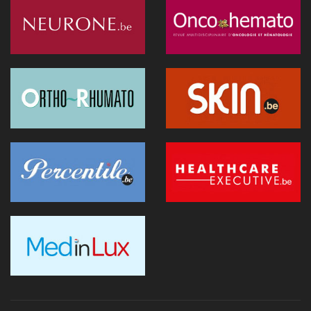
L'hôpital d'Ostende teste l'IA en consultation
02 juillet 2026 - 14:35
Anthropic lance "Claude Science", un espace de travail IA
pour la recherche biomédicale
01 juillet 2026 - 20:51
Première belge: une capsule immersive de réalité virtuelle
fait son entrée au CNP Saint-Martin
01 juillet 2026 - 13:12
La Commission européenne appelle la Belgique à accélérer le
déploiement de l'IA dans les soins
28 juin 2026 - 13:40
Nouveau au 1er juillet: kinés et sages-femmes en vidéo,
dentistes sans suppléments BIM
27 juin 2026 - 15:09
Doktr veut devenir la nouvelle porte d'entrée des soins
26 juin 2026 - 08:58