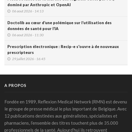
dominé par Anthropic et OpenAI
06 aout 2026 - 14:13
Doctolib au cœur d’une polémique sur l’utilisation des
données de santé pour l’IA
06 aout 2026 - 11:30
Prescription électronique : Recip-e s'ouvre à de nouveaux
prescripteurs
29 juillet 2026 - 16:45
DMG: une à deux plaintes par mois pour des accès non
autorisés (Ordre)
29 juillet 2026 - 14:49
A PROPOS
IA et prévention : une nouvelle génération de check-up
médicaux arrive
Fondée en 1989, Reflexion Medical Network (RMN) est devenu
24 juillet 2026 - 09:14
le groupe de presse médical le plus important de Belgique. Avec
12 publications destinées aux généralistes, spécialistes et
France: le Parlement interdit les réseaux sociaux aux moins
pharmaciens, l’ensemble des titres touchent plus de 35.000
de 15 ans, première en Europe
professionnels de la santé. Aujourd’hui ils retrouvent
21 juillet 2026 - 20:39