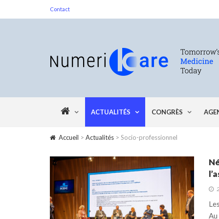
Contact
ACTUALITÉS
CONGRÈS
AGE
Accueil
>
Actualités
> Socio-professionnel
Né
l’
Les
Au 