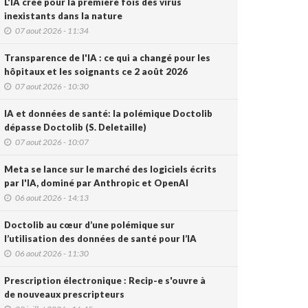
L'IA crée pour la première fois des virus
inexistants dans la nature
07 aout 2026 - 11:34
Transparence de l'IA : ce qui a changé pour les
hôpitaux et les soignants ce 2 août 2026
07 aout 2026 - 10:30
IA et données de santé: la polémique Doctolib
dépasse Doctolib (S. Deletaille)
07 aout 2026 - 10:07
Meta se lance sur le marché des logiciels écrits
par l'IA, dominé par Anthropic et OpenAI
06 aout 2026 - 14:13
Doctolib au cœur d’une polémique sur
l’utilisation des données de santé pour l’IA
06 aout 2026 - 11:30
Prescription électronique : Recip-e s'ouvre à
de nouveaux prescripteurs