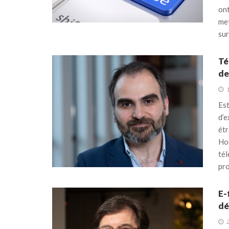
ont
met
sur
Té
de
Est
d’e
étr
Hos
tél
pr
E-
dé