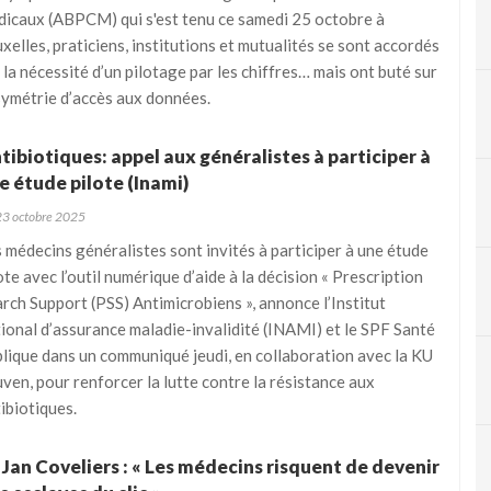
icaux (ABPCM) qui s'est tenu ce samedi 25 octobre à
xelles, praticiens, institutions et mutualités se sont accordés
 la nécessité d’un pilotage par les chiffres… mais ont buté sur
symétrie d’accès aux données.
tibiotiques: appel aux généralistes à participer à
e étude pilote (Inami)
23 octobre 2025
 médecins généralistes sont invités à participer à une étude
ote avec l’outil numérique d’aide à la décision « Prescription
rch Support (PSS) Antimicrobiens », annonce l’Institut
ional d’assurance maladie-invalidité (INAMI) et le SPF Santé
lique dans un communiqué jeudi, en collaboration avec la KU
ven, pour renforcer la lutte contre la résistance aux
ibiotiques.
 Jan Coveliers : « Les médecins risquent de devenir