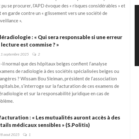
 pu se procurer, l’APD évoque des « risques considérables » et
 en garde contre un « glissement vers une société de
veillance ».
léradiologie : « Qui sera responsable si une erreur
 lecture est commise ? »
11 septembre 2025
2
-il normal que des hôpitaux belges confient l’analyse
xamens de radiologie à des sociétés spécialisées belges ou
angères ? Wissam Bou Sleiman, président de l’association
pitals.be, s’interroge sur la facturation de ces examens de
éradiologie et sur la responsabilité juridique en cas de
oblème.
facturation : « Les mutualités auront accès à des
tails médicaux sensibles » (S.Politis)
28 aout 2025
1