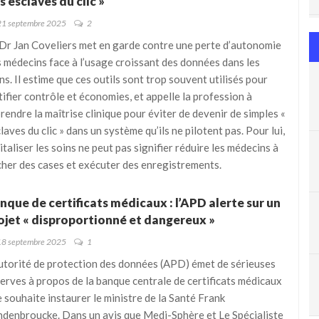
s esclaves du clic »
21 septembre 2025
2
Dr Jan Coveliers met en garde contre une perte d’autonomie
 médecins face à l’usage croissant des données dans les
ns. Il estime que ces outils sont trop souvent utilisés pour
tifier contrôle et économies, et appelle la profession à
rendre la maîtrise clinique pour éviter de devenir de simples «
laves du clic » dans un système qu’ils ne pilotent pas. Pour lui,
italiser les soins ne peut pas signifier réduire les médecins à
her des cases et exécuter des enregistrements.
nque de certificats médicaux : l’APD alerte sur un
ojet « disproportionné et dangereux »
18 septembre 2025
1
utorité de protection des données (APD) émet de sérieuses
erves à propos de la banque centrale de certificats médicaux
 souhaite instaurer le ministre de la Santé Frank
denbroucke. Dans un avis que Medi-Sphère et Le Spécialiste