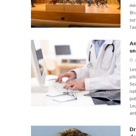
méd
Bru
sur
l’a
An
un
Les
pil
Sea
nat
pub
Leu
ant
Dr