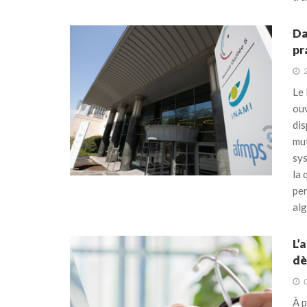
Da
pr
Le 
ouv
dis
mu
sys
la 
per
alg
L’
dè
À p