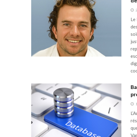
de
Le 
des
soi
jus
rep
esc
dig
coc
Ba
pr
L’A
rés
que
Van