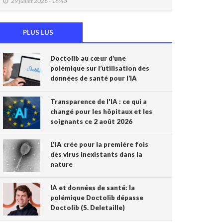
29 juillet 2026 - 16:45
DMG: une à deux plaintes par mois pour des
accès non autorisés (Ordre)
PLUS LUS
29 juillet 2026 - 14:49
Doctolib au cœur d’une
IA et prévention : une nouvelle génération de
polémique sur l’utilisation des
check-up médicaux arrive
données de santé pour l’IA
24 juillet 2026 - 09:14
France: le Parlement interdit les réseaux
Transparence de l'IA : ce qui a
sociaux aux moins de 15 ans, première en
changé pour les hôpitaux et les
Europe
soignants ce 2 août 2026
21 juillet 2026 - 20:39
L'IA crée pour la première fois
L'Ares finance un projet d'IA pour renforcer le
des virus inexistants dans la
diagnostic de la malaria en RDC
nature
17 juillet 2026 - 14:55
IA et données de santé: la
Une box connectée belge pour simplifier le
polémique Doctolib dépasse
travail des soignants
Doctolib (S. Deletaille)
15 juillet 2026 - 11:24