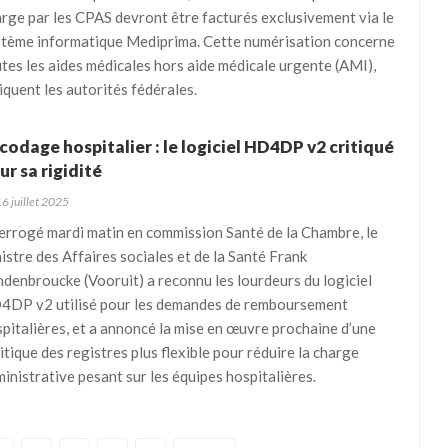
rge par les CPAS devront être facturés exclusivement via le
stème informatique Mediprima. Cette numérisation concerne
tes les aides médicales hors aide médicale urgente (AMI),
iquent les autorités fédérales.
codage hospitalier : le logiciel HD4DP v2 critiqué
ur sa rigidité
6 juillet 2025
errogé mardi matin en commission Santé de la Chambre, le
istre des Affaires sociales et de la Santé Frank
denbroucke (Vooruit) a reconnu les lourdeurs du logiciel
4DP v2 utilisé pour les demandes de remboursement
pitalières, et a annoncé la mise en œuvre prochaine d’une
itique des registres plus flexible pour réduire la charge
inistrative pesant sur les équipes hospitalières.