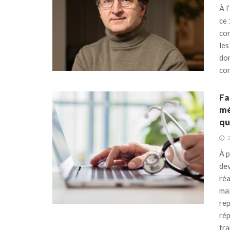
À l
ce 
con
les
don
con
Fa
mé
qu
À p
dev
réa
mal
rep
rép
tra